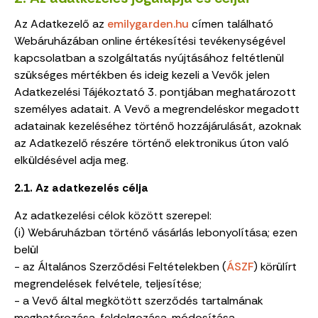
Az Adatkezelő az
emilygarden.hu
címen található
Webáruházában online értékesítési tevékenységével
kapcsolatban a szolgáltatás nyújtásához feltétlenül
szükséges mértékben és ideig kezeli a Vevők jelen
Adatkezelési Tájékoztató 3. pontjában meghatározott
személyes adatait. A Vevő a megrendeléskor megadott
adatainak kezeléséhez történő hozzájárulását, azoknak
az Adatkezelő részére történő elektronikus úton való
elküldésével adja meg.
2.1. Az adatkezelés célja
Az adatkezelési célok között szerepel:
(i) Webáruházban történő vásárlás lebonyolítása; ezen
belül
- az Általános Szerződési Feltételekben (
ÁSZF
) körülírt
megrendelések felvétele, teljesítése;
- a Vevő által megkötött szerződés tartalmának
meghatározása, feldolgozása, módosítása,