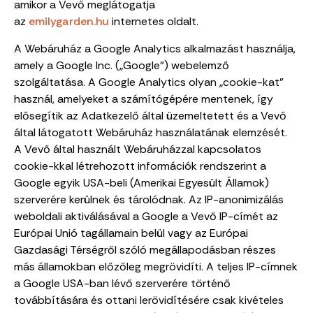
amikor a Vevő meglátogatja
az
emilygarden.hu
internetes oldalt.
A Webáruház a Google Analytics alkalmazást használja,
amely a Google Inc. („Google”) webelemző
szolgáltatása. A Google Analytics olyan „cookie-kat”
használ, amelyeket a számítógépére mentenek, így
elősegítik az Adatkezelő által üzemeltetett és a Vevő
által látogatott Webáruház használatának elemzését.
A Vevő által használt Webáruházzal kapcsolatos
cookie-kkal létrehozott információk rendszerint a
Google egyik USA-beli (Amerikai Egyesült Államok)
szerverére kerülnek és tárolódnak. Az IP-anonimizálás
weboldali aktiválásával a Google a Vevő IP-címét az
Európai Unió tagállamain belül vagy az Európai
Gazdasági Térségről szóló megállapodásban részes
más államokban előzőleg megrövidíti. A teljes IP-címnek
a Google USA-ban lévő szerverére történő
továbbítására és ottani lerövidítésére csak kivételes