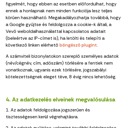
figyelmét, hogy ebben az esetben előfordulhat, hogy
ennek a honlapnak nem minden funkciója lesz teljes
körűen használható. Megakadályozhatja továbbá, hogy
a Google gyűjtse és feldolgozza a cookie-k általi, a
Vevő weboldalhasználattal kapcsolatos adatait
(beleértve az IP-címet is), ha letölti és telepíti a
következő linken elérhető
böngésző plugint
.
A számviteli bizonylatokon szereplő személyes adatok
(név/cégnév, cím, adószám) törlésére a fentiek nem
vonatkoznak, ugyanis ezek törlésére, jogszabályi
kötelezettségnek eleget téve, 8 évig nincs lehetőség.
4. Az adatkezelés elveinek megvalósulása
1. Az adatok feldolgozása jogszerűen és
tisztességesen kerül végrehajtásra.
2. Az adatok gyűjtése, valamint további feldolgozása