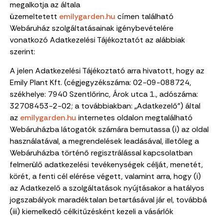
megalkotja az általa
üzemeltetett
emilygarden.hu
címen található
Webáruház szolgáltatásainak igénybevételére
vonatkozó Adatkezelési Tájékoztatót az alábbiak
szerint:
A jelen Adatkezelési Tájékoztató arra hivatott, hogy az
Emily Plant Kft. (cégjegyzékszáma: 02-09-088724,
székhelye:
7940 Szentlőrinc, Árok utca 1.
, adószáma:
32708453-2-02; a továbbiakban: „Adatkezelő”) által
az
emilygarden.hu
internetes oldalon megtalálható
Webáruházba látogatók számára bemutassa (i) az oldal
használatával, a megrendelések leadásával, illetőleg a
Webáruházba történő regisztrálással kapcsolatban
felmerülő adatkezelési tevékenységek célját, menetét,
körét, a fenti cél elérése végett, valamint arra, hogy (i)
az Adatkezelő a szolgáltatások nyújtásakor a hatályos
jogszabályok maradéktalan betartásával jár el, továbbá
(iii) kiemelkedő célkitűzésként kezeli a vásárlók