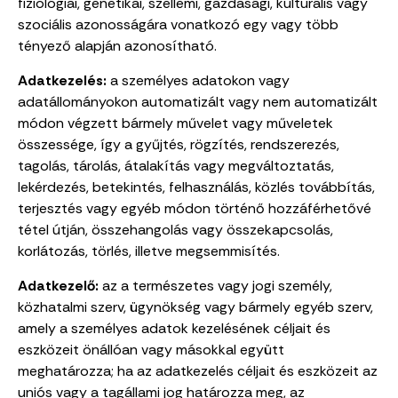
fiziológiai, genetikai, szellemi, gazdasági, kulturális vagy
szociális azonosságára vonatkozó egy vagy több
tényező alapján azonosítható.
Adatkezelés:
a személyes adatokon vagy
adatállományokon automatizált vagy nem automatizált
módon végzett bármely művelet vagy műveletek
összessége, így a gyűjtés, rögzítés, rendszerezés,
tagolás, tárolás, átalakítás vagy megváltoztatás,
lekérdezés, betekintés, felhasználás, közlés továbbítás,
terjesztés vagy egyéb módon történő hozzáférhetővé
tétel útján, összehangolás vagy összekapcsolás,
korlátozás, törlés, illetve megsemmisítés.
Adatkezelő:
az a természetes vagy jogi személy,
közhatalmi szerv, ügynökség vagy bármely egyéb szerv,
amely a személyes adatok kezelésének céljait és
eszközeit önállóan vagy másokkal együtt
meghatározza; ha az adatkezelés céljait és eszközeit az
uniós vagy a tagállami jog határozza meg, az