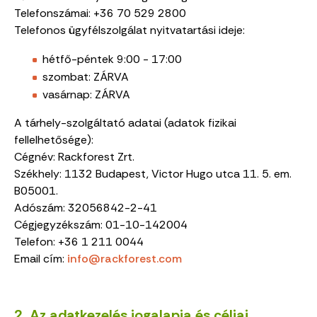
Telefonszámai: +36 70 529 2800
Telefonos ügyfélszolgálat nyitvatartási ideje:
hétfő-péntek 9:00 - 17:00
szombat: ZÁRVA
vasárnap: ZÁRVA
A tárhely-szolgáltató adatai (adatok fizikai
fellelhetősége):
Cégnév: Rackforest Zrt.
Székhely: 1132 Budapest, Victor Hugo utca 11. 5. em.
B05001.
Adószám: 32056842-2-41
Cégjegyzékszám: 01-10-142004
Telefon: +36 1 211 0044
Email cím:
info@rackforest.com
2. Az adatkezelés jogalapja és céljai