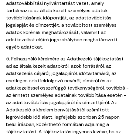
adattovábbítási nyilvántartást vezet, amely
tartalmazza az általa kezelt személyes adatok
továbbításának időpontját, az adattovábbítás
jogalapját és címzettjét, a továbbított személyes
adatok körének meghatározását, valamint az
adatkezelést előíró jogszabályban meghatározott
egyéb adatokat.
5. Felhasználó kérelmére az Adatkezelő tájékoztatást
ad az általa kezelt adatokról, azok forrásáról, az
adatkezelés céljáról, jogalapjáról, időtartamáról, az
esetleges adatfeldolgozó nevéről, címéről és az
adatkezeléssel összefüggő tevékenységéről, továbbá -
az érintett személyes adatainak továbbítása esetén -
az adattovábbítás jogalapjáról és címzettjéről. Az
Adatkezelő a kérelem benyújtásától számított
legrövidebb idő alatt, legfeljebb azonban 25 napon
belül írásban, közérthető formában adja meg a
tájékoztatást. A tájékoztatás ingyenes kivéve, ha az