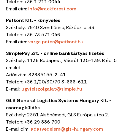
Telefon:
+36 1 211 0044
Email
cím:
info@rackforest.com
Petkont Kft. - könyvelés
Székhely: 7940 Szentlőrinc, Rákóczi u. 33.
Telefon: +36 73 571 046
Email cím:
varga.peter@petkont.hu
SimplePay Zrt. - online bankkártyás fizetés
Székhely: 1138 Budapest, Váci út 135-139. B ép. 5.
emelet
Adószám:
32835155-2-41
Telefon:
+36 1/20/30/70 3-666-611
E-mail:
ugyfelszolgalat@simple.hu
GLS General Logistics Systems Hungary Kft. -
csomagküldés
Székhely
: 2351 Alsónémedi, GLS Európa utca 2.
Telefon: +36 29 886 700
E-mail cím:
adatvedelem@gls-hungary.com