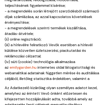
teljesítésének figyelemmel kísérése;
- a megrendelés során létrejött szerződésből származó
díjak számlázása, az azzal kapcsolatos követelések
érvényesítése;
- a megrendelések szerinti termékek kiszállítása,
átadás-átvétele;
(ii) online regisztráció;
(iii) a hírlevélre feliratkozó Vevők esetében a hírlevél
küldése közvetlen üzletszerzési, piackutatási és
reklámozási célzattal;
(iv) süti (cookie) technológia alkalmazása
az
emilygarden.hu
internetes oldal látogatottsági és
webanalitikai adatainak független mérése és auditálása
céljából, illetőleg statisztika érdekében, valamint a
Az Adatkezelő kizárólag olyan személyes adatot kezel,
amelyhez az érintett Vevő önként előzetesen és
kifejezetten hozzájárulását adta, továbbá amely az
adatkezelés fenti céljainak megvalósulásához