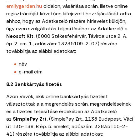
emilygarden.hu
oldalon, vásárlása során, illetve online
regisztrációját követően kifejezett hozzájárulását adta
ahhoz, hogy az Adatkezelő részére hírlevelet küldjön,
úgy ezen szolgáltatás teljesítéséhez az Adatkezelő a
Neosoft Kft.
(8000 Székesfehérvár, Távirda utca 2. A.
ép. 2. em. 1., adószám: 13235109-2-07) részére
továbbítja az alábbi adatokat:
név
e-mail cím
8.2 Bankkártyás fizetés
Azon Vevők, akik online bankkártyás fizetést
választottak a a megrendelés során,
megrendeléseinek
és a fizetés teljesítése érdekében az Adatkezelő
az
SimplePay Zrt.
(SimplePay Zrt., 1138 Budapest, Váci
út 135-139. B ép. 5. emelet, adószám: 32835155-2-
41) részére továbbítja az alábbi adatokat: