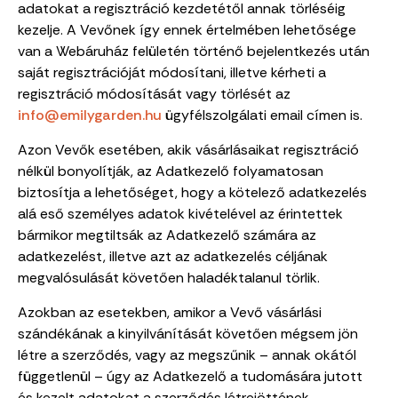
adatokat a regisztráció kezdetétől annak törléséig
kezelje. A Vevőnek így ennek értelmében lehetősége
van a Webáruház felületén történő bejelentkezés után
saját regisztrációját módosítani, illetve kérheti a
regisztráció módosítását vagy törlését az
info@emilygarden.hu
ügyfélszolgálati email címen is.
Azon Vevők esetében, akik vásárlásaikat regisztráció
nélkül bonyolítják, az Adatkezelő folyamatosan
biztosítja a lehetőséget, hogy a kötelező adatkezelés
alá eső személyes adatok kivételével az érintettek
bármikor megtiltsák az Adatkezelő számára az
adatkezelést, illetve azt az adatkezelés céljának
megvalósulását követően haladéktalanul törlik.
Azokban az esetekben, amikor a Vevő vásárlási
szándékának a kinyilvánítását követően mégsem jön
létre a szerződés, vagy az megszűnik – annak okától
függetlenül – úgy az Adatkezelő a tudomására jutott
és kezelt adatokat a szerződés létrejöttének