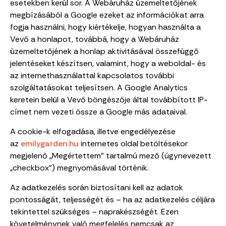
esetekben kerül sor. A Webáruház üzemeltetőjének
megbízásából a Google ezeket az információkat arra
fogja használni, hogy kiértékelje, hogyan használta a
Vevő a honlapot, továbbá, hogy a Webáruház
üzemeltetőjének a honlap aktivitásával összefüggő
jelentéseket készítsen, valamint, hogy a weboldal- és
az internethasználattal kapcsolatos további
szolgáltatásokat teljesítsen. A Google Analytics
keretein belül a Vevő böngészője által továbbított IP-
címet nem vezeti össze a Google más adataival.
A cookie-k elfogadása, illetve engedélyezése
az
emilygarden.hu
internetes oldal betöltésekor
megjelenő „Megértettem” tartalmú mező (úgynevezett
„checkbox”) megnyomásával történik.
Az adatkezelés során biztosítani kell az adatok
pontosságát, teljességét és – ha az adatkezelés céljára
tekintettel szükséges – naprakészségét. Ezen
követelménynek való megfelelés nemcsak az