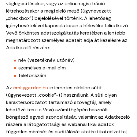
véglegesítésekor, vagy az online regisztráció
létrehozásakor a megfelelő mező (úgynevezett
„checkbox”) bejelölésével történik. A lehetőség
igénybevételével kapcsolatosan a hírlevélre feliratkozó
Vevő önkéntes adatszolgáltatás keretében a lentebb
meghatározott személyes adatait adja át kezelésre az
Adatkezelő részére:
név (vezetéknév, utónév)
személyes e-mail cím
telefonszám
Az
emilygarden.hu
internetes oldalon sütit
(úgynevezett „cookie”-t) használunk. A süti olyan
karaktersorozatot tartalmazó szövegfájl, amely
lehetővé teszi a Vevő számítógépén használt
böngésző egyedi azonosítását, valamint az Adatkezelő
részére a látogatottsági és webanalitikai adatok
független mérését és auditálását statisztikai célzattal,