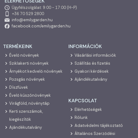
ELÉRHETŐSÉGEK
Ügyfélszolgálat: 9:00 - 17:00 (H-P)
+36 70 529 2800
info@emilygarden.hu
facebook.com/emilygarden.hu
TERMÉKEINK
INFORMÁCIÓK
Évelő növények
Vásárlási információk
Sziklakerti növények
Szállítás és fizetés
Árnyékot kedvelő növények
Gyakori kérdések
Pozsgás növények
Ajándékutalvány
Díszfüvek
Évelő kúszónövények
KAPCSOLAT
Virágföld, növénytáp
Elérhetőségek
Kerti szerszámok,
Rólunk
kiegészítők
Adatvédelmi tájékoztató
Ajándékutalvány
Általános Szerződési