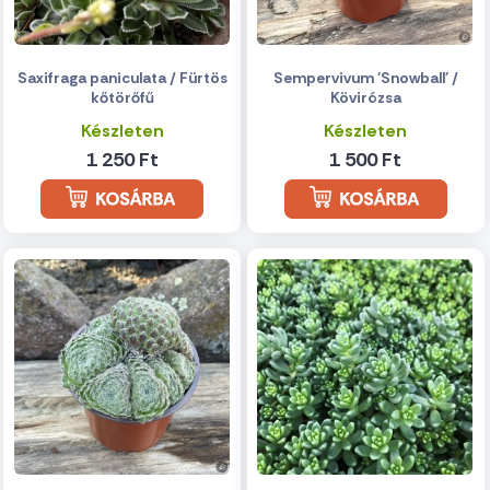
Saxifraga paniculata / Fürtös
Sempervivum 'Snowball' /
kőtörőfű
Kövirózsa
Készleten
Készleten
1 250 Ft
1 500 Ft