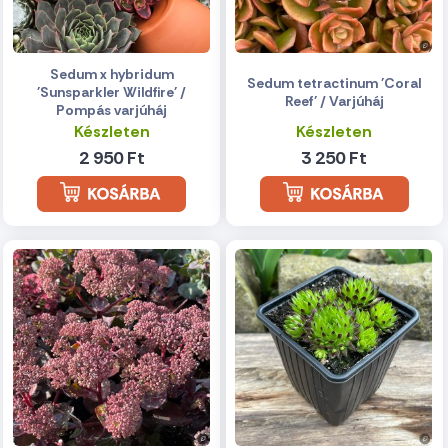
Sedum x hybridum
Sedum tetractinum 'Coral
'Sunsparkler Wildfire' /
Reef' / Varjúháj
Pompás varjúháj
Készleten
Készleten
2 950 Ft
3 250 Ft