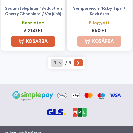
Sedum telephium 'Seduction
Sempervivum 'Ruby Tips' /
Cherry Chocolate' / Varjúháj
Kövirózsa
Készleten
Elfogyott
3 250 Ft
950 Ft
/ 5