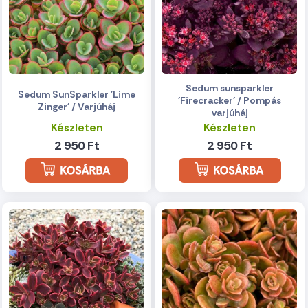
Sedum sunsparkler
Sedum SunSparkler 'Lime
'Firecracker' / Pompás
Zinger' / Varjúháj
varjúháj
Készleten
Készleten
2 950 Ft
2 950 Ft