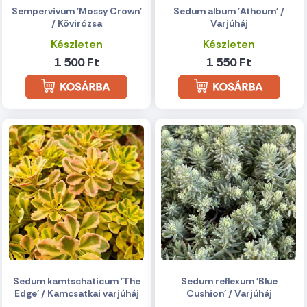
Sempervivum 'Mossy Crown'
Sedum album 'Athoum' /
/ Kövirózsa
Varjúháj
Készleten
Készleten
1 500 Ft
1 550 Ft
Sedum kamtschaticum 'The
Sedum reflexum 'Blue
Edge' / Kamcsatkai varjúháj
Cushion' / Varjúháj