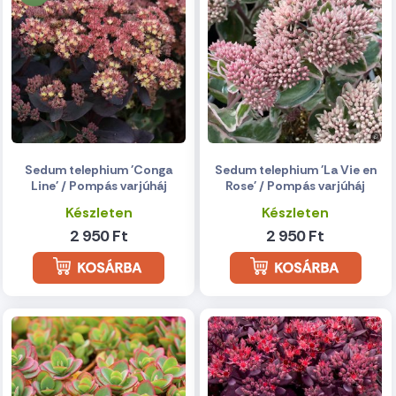
Sedum telephium 'Conga
Sedum telephium 'La Vie en
Line' / Pompás varjúháj
Rose' / Pompás varjúháj
Készleten
Készleten
2 950 Ft
2 950 Ft