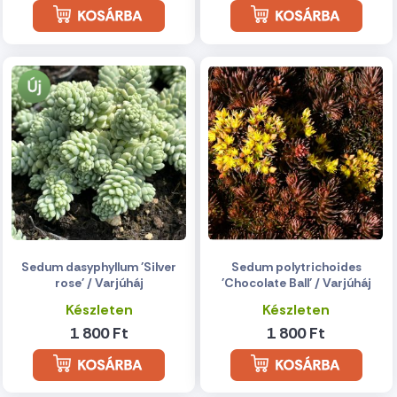
Sedum dasyphyllum 'Silver
Sedum polytrichoides
rose' / Varjúháj
'Chocolate Ball' / Varjúháj
Készleten
Készleten
1 800 Ft
1 800 Ft