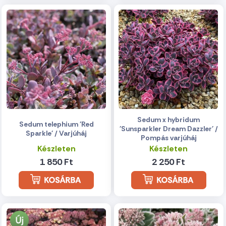
Sedum x hybridum
Sedum telephium 'Red
'Sunsparkler Dream Dazzler' /
Sparkle' / Varjúháj
Pompás varjúháj
Készleten
Készleten
1 850 Ft
2 250 Ft