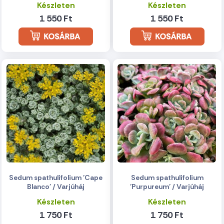
Készleten
Készleten
1 550 Ft
1 550 Ft
Sedum spathulifolium 'Cape
Sedum spathulifolium
Blanco' / Varjúháj
'Purpureum' / Varjúháj
Készleten
Készleten
1 750 Ft
1 750 Ft