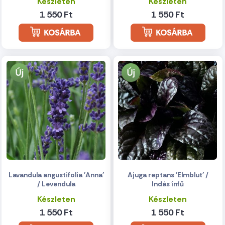
Készleten
Készleten
1 550 Ft
1 550 Ft
Lavandula angustifolia 'Anna'
Ajuga reptans 'Elmblut' /
/ Levendula
Indás ínfű
Készleten
Készleten
1 550 Ft
1 550 Ft