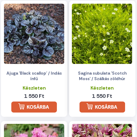
Ajuga 'Black scallop' / Indás
Sagina subulata 'Scotch
ínfű
Moss' / Szálkás zöldhúr
Készleten
Készleten
1 550 Ft
1 550 Ft