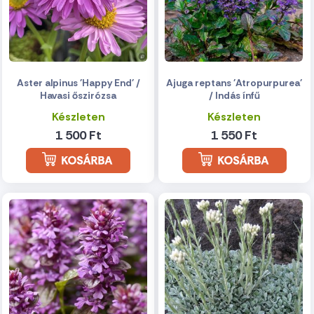
Aster alpinus 'Happy End' /
Ajuga reptans 'Atropurpurea'
Havasi őszirózsa
/ Indás ínfű
Készleten
Készleten
1 500 Ft
1 550 Ft