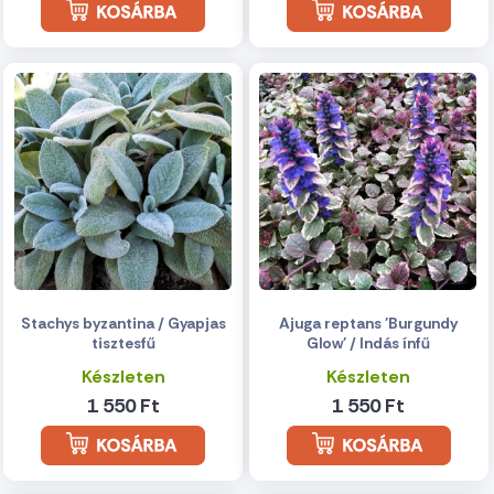
Stachys byzantina / Gyapjas
Ajuga reptans 'Burgundy
tisztesfű
Glow' / Indás ínfű
Készleten
Készleten
1 550 Ft
1 550 Ft