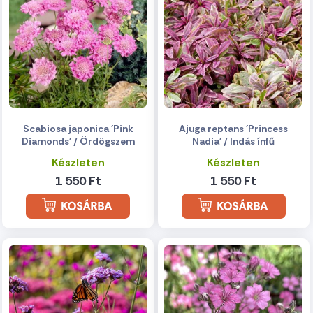
Scabiosa japonica 'Pink
Ajuga reptans 'Princess
Diamonds' / Ördögszem
Nadia' / Indás ínfű
Készleten
Készleten
1 550 Ft
1 550 Ft