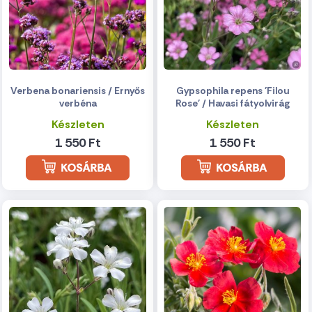
Verbena bonariensis / Ernyős
Gypsophila repens 'Filou
verbéna
Rose' / Havasi fátyolvirág
Készleten
Készleten
1 550 Ft
1 550 Ft