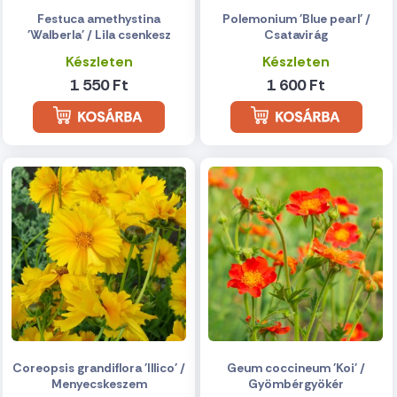
Festuca amethystina
Polemonium 'Blue pearl' /
'Walberla' / Lila csenkesz
Csatavirág
Készleten
Készleten
1 550 Ft
1 600 Ft
Coreopsis grandiflora 'Illico' /
Geum coccineum 'Koi' /
Menyecskeszem
Gyömbérgyökér