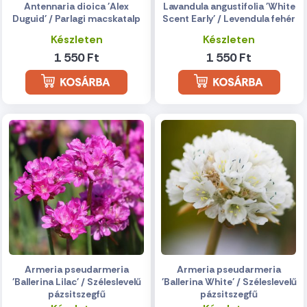
Antennaria dioica 'Alex
Lavandula angustifolia 'White
Duguid' / Parlagi macskatalp
Scent Early' / Levendula fehér
Készleten
Készleten
1 550 Ft
1 550 Ft
Armeria pseudarmeria
Armeria pseudarmeria
'Ballerina Lilac' / Széleslevelű
'Ballerina White' / Széleslevelű
pázsitszegfű
pázsitszegfű