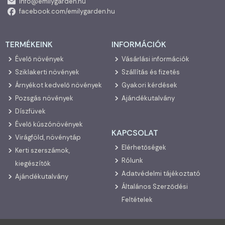
info@emilygarden.hu
facebook.com/emilygarden.hu
TERMÉKEINK
INFORMÁCIÓK
Évelő növények
Vásárlási információk
Sziklakerti növények
Szállítás és fizetés
Árnyékot kedvelő növények
Gyakori kérdések
Pozsgás növények
Ajándékutalvány
Díszfüvek
Évelő kúszónövények
KAPCSOLAT
Virágföld, növénytáp
Elérhetőségek
Kerti szerszámok,
Rólunk
kiegészítők
Adatvédelmi tájékoztató
Ajándékutalvány
Általános Szerződési
Feltételek