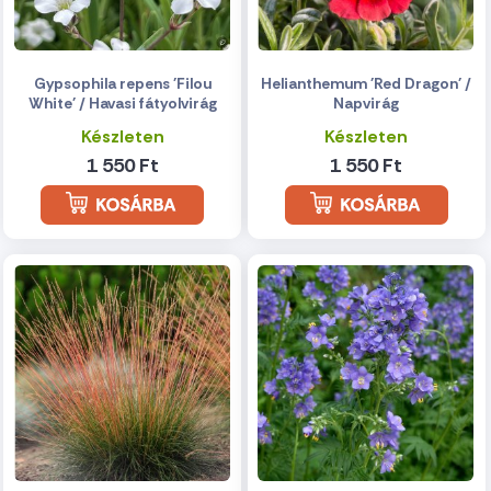
Gypsophila repens 'Filou
Helianthemum 'Red Dragon' /
White' / Havasi fátyolvirág
Napvirág
Készleten
Készleten
1 550 Ft
1 550 Ft