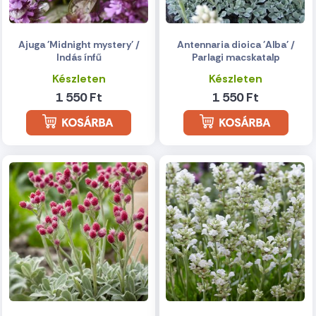
Ajuga 'Midnight mystery' /
Antennaria dioica 'Alba' /
Indás ínfű
Parlagi macskatalp
Készleten
Készleten
1 550 Ft
1 550 Ft