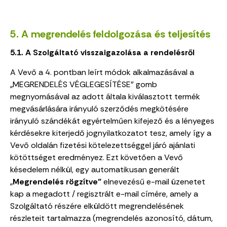
5. A megrendelés feldolgozása és teljesítés
5.1. A Szolgáltató visszaigazolása a rendelésről
A Vevő a 4. pontban leírt módok alkalmazásával a
„
MEGRENDELÉS VÉGLEGESÍTÉSE
” gomb
megnyomásával az adott általa kiválasztott termék
megvásárlására irányuló szerződés megkötésére
irányuló szándékát egyértelműen kifejező és a lényeges
kérdésekre kiterjedő jognyilatkozatot tesz, amely így a
Vevő oldalán fizetési kötelezettséggel járó ajánlati
kötöttséget eredményez. Ezt követően a Vevő
késedelem nélkül, egy automatikusan generált
„
Megrendelés rögzítve”
elnevezésű e-mail üzenetet
kap a megadott / regisztrált e-mail címére, amely a
Szolgáltató részére elküldött megrendelésének
részleteit tartalmazza (megrendelés azonosító, dátum,