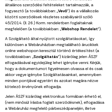
általános szerződési feltételeket tartalmazzák, a
fogyasztó (a továbbiakban: „
Vevő
”) és a vállalkozás
közötti szerződések részletes szabályairól szóló
45/2014. (II. 26.) Korm. rendeletben foglaltaknak
megfelelően (a továbbiakban: „
Webshop Rendelet
”).
A Szolgáltató által nyújtott szolgáltatásokat, így
különösen a Webáruházban megtalálható árucikkek
online webshopon keresztül történő értékesítést (a
továbbiakban: „
Szolgáltatás
”) kizárólag jelen ÁSZF
elfogadásával egyidejűleg lehet igénybe venni. Kérjük,
hogy a dokumentumot figyelmesen olvassa el és csak
akkor vegye igénybe Szolgáltatásainkat, amennyiben
minden pontjával egyetért és azokat magára nézve
kötelező érvényűnek elfogadja.
Jelen ÁSZF kizárólag elektronikus formában érhető el,
(nem minősül írásba foglalt szerződésnek), elfogadása
a Webáruház megfelelő párbeszédpaneljén, illetve