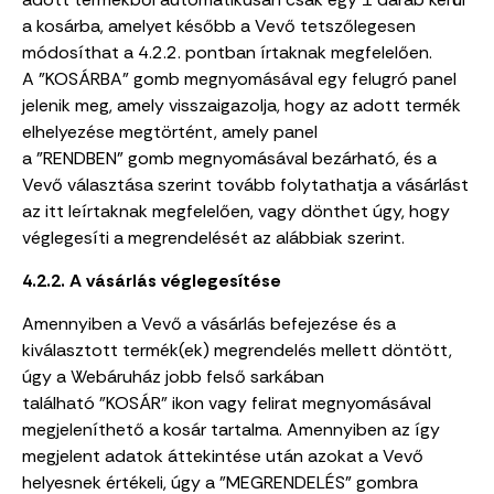
a kosárba, amelyet később a Vevő tetszőlegesen
módosíthat a 4.2.2. pontban írtaknak megfelelően.
A
"KOSÁRBA"
gomb megnyomásával egy felugró panel
jelenik meg, amely visszaigazolja, hogy az adott termék
elhelyezése megtörtént, amely panel
a
"RENDBEN"
gomb megnyomásával bezárható, és a
Vevő választása szerint tovább folytathatja a vásárlást
az itt leírtaknak megfelelően, vagy dönthet úgy, hogy
véglegesíti a megrendelését az alábbiak szerint.
4.2.2. A vásárlás véglegesítése
Amennyiben a Vevő a vásárlás befejezése és a
kiválasztott termék(ek) megrendelés mellett döntött,
úgy a Webáruház jobb felső sarkában
található "KOSÁR" ikon vagy
felirat megnyomásával
megjeleníthető a kosár tartalma. Amennyiben az így
megjelent adatok áttekintése után azokat a Vevő
helyesnek értékeli, úgy a "MEGRENDELÉS"
gombra