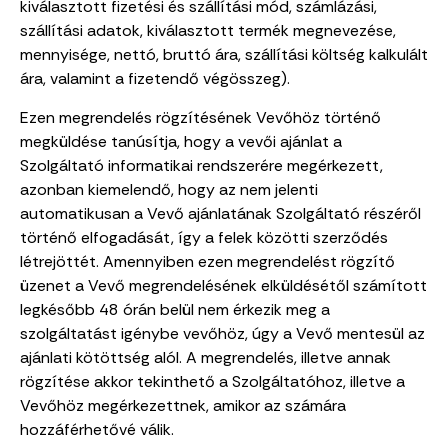
kiválasztott fizetési és szállítási mód, számlázási,
szállítási adatok, kiválasztott termék megnevezése,
mennyisége, nettó, bruttó ára, szállítási költség kalkulált
ára, valamint a fizetendő végösszeg).
Ezen megrendelés rögzítésének Vevőhöz történő
megküldése tanúsítja, hogy a vevői ajánlat a
Szolgáltató informatikai rendszerére megérkezett,
azonban kiemelendő, hogy az nem jelenti
automatikusan a Vevő ajánlatának Szolgáltató részéről
történő elfogadását, így a felek közötti szerződés
létrejöttét. Amennyiben ezen megrendelést rögzítő
üzenet a Vevő megrendelésének elküldésétől számított
legkésőbb 48 órán belül nem érkezik meg a
szolgáltatást igénybe vevőhöz, úgy a Vevő mentesül az
ajánlati kötöttség alól. A megrendelés, illetve annak
rögzítése akkor tekinthető a Szolgáltatóhoz, illetve a
Vevőhöz megérkezettnek, amikor az számára
hozzáférhetővé válik.