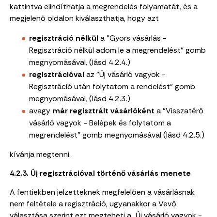
kattintva elindíthatja a megrendelés folyamatát, és a
megjelenő oldalon kiválaszthatja, hogy azt
regisztráció nélkül
a "Gyors vásárlás -
Regisztráció nélkül adom le a megrendelést" gomb
megnyomásával, (lásd
4.2.4.)
regisztrációval
az "Új vásárló vagyok -
Regisztráció után folytatom a rendelést" gomb
megnyomásával, (lásd 4.2.3.)
avagy
már regisztrált vásárlóként
a "Visszatérő
vásárló vagyok - Belépek és folytatom a
megrendelést" gomb megnyomásával (lásd 4.2.5.)
kívánja megtenni.
4.2.3. Új regisztrációval történő vásárlás menete
A fentiekben jelzetteknek megfelelően a vásárlásnak
nem feltétele a regisztráció, ugyanakkor a Vevő
választása szerint ezt megteheti a „Új vásárló vagyok -