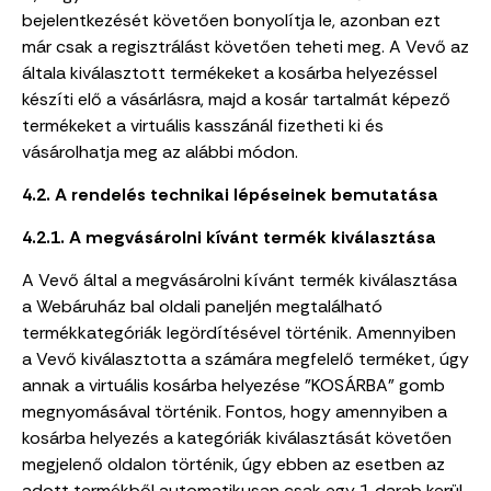
bejelentkezését követően bonyolítja le, azonban ezt
már csak a regisztrálást követően teheti meg. A Vevő az
általa kiválasztott termékeket a kosárba helyezéssel
készíti elő a vásárlásra, majd a kosár tartalmát képező
termékeket a virtuális kasszánál fizetheti ki és
vásárolhatja meg az alábbi módon.
4.2. A rendelés technikai lépéseinek bemutatása
4.2.1. A megvásárolni kívánt termék kiválasztása
A Vevő által a megvásárolni kívánt termék kiválasztása
a Webáruház bal oldali paneljén megtalálható
termékkategóriák legördítésével történik. Amennyiben
a Vevő kiválasztotta a számára megfelelő terméket, úgy
annak a virtuális kosárba helyezése
"KOSÁRBA"
gomb
megnyomásával történik. Fontos, hogy amennyiben a
kosárba helyezés a kategóriák kiválasztását követően
megjelenő oldalon történik, úgy ebben az esetben az
adott termékből automatikusan csak egy 1 darab kerül