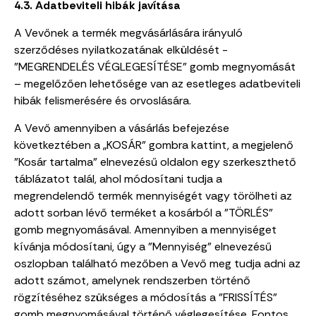
4.3. Adatbeviteli hibák javítása
A Vevőnek a termék megvásárlására irányuló
szerződéses nyilatkozatának elküldését -
"MEGRENDELÉS VÉGLEGESÍTÉSE" gomb megnyomását
– megelőzően lehetősége van az esetleges adatbeviteli
hibák felismerésére és orvoslására.
A Vevő amennyiben a vásárlás befejezése
következtében a „KOSÁR” gombra kattint, a megjelenő
"Kosár tartalma" elnevezésű oldalon egy szerkeszthető
táblázatot talál, ahol módosítani tudja a
megrendelendő termék mennyiségét vagy törölheti az
adott sorban lévő terméket a kosárból
a "TÖRLÉS"
gomb megnyomásával
. Amennyiben a mennyiséget
kívánja módosítani, úgy a "Mennyiség" elnevezésű
oszlopban található mezőben a Vevő meg tudja adni az
adott számot, amelynek rendszerben történő
rögzítéséhez szükséges a módosítás a "FRISSÍTÉS"
gomb megnyomásával történő véglegesítése. Fontos,