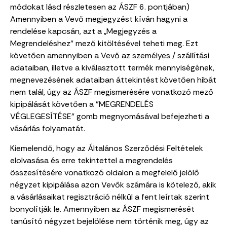
módokat lásd részletesen az ÁSZF 6. pontjában)
Amennyiben a Vevő megjegyzést kíván hagyni a
rendelése kapcsán, azt a „Megjegyzés a
Megrendeléshez” mező kitöltésével teheti meg. Ezt
követően amennyiben a Vevő az személyes / szállítási
adataiban, illetve a kiválasztott termék mennyiségének,
megnevezésének adataiban áttekintést követően hibát
nem talál, úgy az ÁSZF megismerésére vonatkozó mező
kipipálását követően a "MEGRENDELÉS
VÉGLEGESÍTÉSE" gomb megnyomásával befejezheti a
vásárlás folyamatát.
Kiemelendő, hogy az Általános Szerződési Feltételek
elolvasása és erre tekintettel a megrendelés
összesítésére vonatkozó oldalon a megfelelő jelölő
négyzet kipipálása azon Vevők számára is kötelező, akik
a vásárlásaikat regisztráció nélkül a fent leírtak szerint
bonyolítják le. Amennyiben az ÁSZF megismerését
tanúsító négyzet bejelölése nem történik meg, úgy az