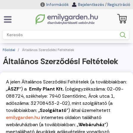
Információk
Bejelentkezés
/
Regisztráció
Főoldal
/
Általános Szerződési Feltételek
Általános Szerződési Feltételek
A jelen Általános Szerződési Feltételek (a továbbiakban:
„
ÁSZF
”) a
Emily Plant Kft.
(cégjegyzékszáma: 02-09-
088724, székhelye: 7940 Szentlőrinc, Árok utca 1,
adószáma: 32708453-2-02), mint szolgáltató (a
továbbiakban: „
Szolgáltató
”) által üzemeltetett
emilygarden.hu
internetes oldalon található
webáruházban (a továbbiakban: „
Webáruház
”)
megtalálható árucikkek adásvételére vonatkozó