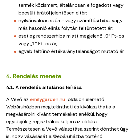
termék közismert, általánosan elfogadott vagy
becsült árától jelentősen eltér;
nyilvánvalóan szám- vagy számítási hiba, vagy
más hasonló elírás folytán feltüntetett ár;
esetleg rendszerhiba miatt megjelenő „0” Ft-os
vagy „1” Ft-os ár;
egyéb feltűnő értékaránytalanságot mutató ár.
4. Rendelés menete
4.1. A rendelés általános leírása
A Vevő az
emilygarden.hu
oldalon elérhető
Webáruházban megtekintheti és kiválaszthatja a
megvásárolni kívánt termékeket anélkül, hogy
egyidejűleg regisztrálnia kelljen az oldalra.
Természetesen a Vevő választása szerint dönthet úgy
is, hogy vásárlását a Webáruházba történő