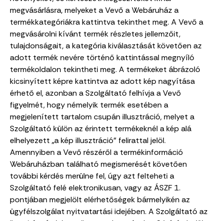
megvásárlásra, melyeket a Vevő a Webáruház a
termékkategóriákra kattintva tekinthet meg. A Vevő a
megvásárolni kívánt termék részletes jellemzőit,
tulajdonságait, a kategória kiválasztását követően az
adott termék nevére történő kattintással megnyíló
termékoldalon tekintheti meg. A termékeket ábrázoló
kicsinyített képre kattintva az adott kép nagyítása
érhető el, azonban a Szolgáltató felhívja a Vevő
figyelmét, hogy némelyik termék esetében a
megjelenített tartalom csupán illusztráció, melyet a
Szolgáltató külön az érintett termékeknél a kép alá
elhelyezett „a kép illusztráció” felirattal jelöl.
Amennyiben a Vevő részéről a termékinformáció
Webáruházban található megismerését követően
további kérdés merülne fel, úgy azt felteheti a
Szolgáltató felé elektronikusan, vagy az ÁSZF 1.
pontjában megjelölt elérhetőségek bármelyikén az
ügyfélszolgálat nyitvatartási idejében. A Szolgáltató az