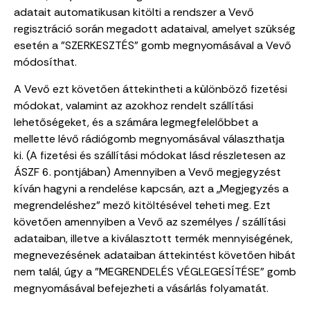
adatait automatikusan kitölti a rendszer a Vevő
regisztráció során megadott adataival, amelyet szükség
esetén a "SZERKESZTÉS" gomb megnyomásával a Vevő
módosíthat.
A Vevő ezt követően áttekintheti a különböző fizetési
módokat, valamint az azokhoz rendelt szállítási
lehetőségeket, és a számára legmegfelelőbbet a
mellette lévő rádiógomb megnyomásával választhatja
ki. (A fizetési és szállítási módokat lásd részletesen az
ÁSZF 6. pontjában) Amennyiben a Vevő megjegyzést
kíván hagyni a rendelése kapcsán, azt a „Megjegyzés a
megrendeléshez” mező kitöltésével teheti meg. Ezt
követően amennyiben a Vevő az személyes / szállítási
adataiban, illetve a kiválasztott termék mennyiségének,
megnevezésének adataiban áttekintést követően hibát
nem talál, úgy a "MEGRENDELÉS VÉGLEGESÍTÉSE" gomb
megnyomásával befejezheti a vásárlás folyamatát.