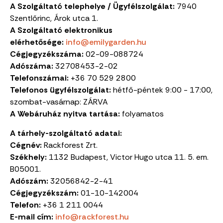
A Szolgáltató telephelye / Ügyfélszolgálat:
7940
Szentlőrinc, Árok utca 1.
A Szolgáltató elektronikus
elérhetősége:
info@emilygarden.hu
Cégjegyzékszáma:
02-09-088724
Adószáma:
32708453-2-02
Telefonszámai:
+36 70 529 2800
Telefonos ügyfélszolgálat:
hétfő-péntek 9:00 - 17:00,
szombat-vasárnap: ZÁRVA
A Webáruház nyitva tartása:
folyamatos
A tárhely-szolgáltató adatai:
Cégnév:
Rackforest Zrt.
Székhely:
1132 Budapest, Victor Hugo utca 11. 5. em.
B05001.
Adószám:
32056842-2-41
Cégjegyzékszám:
01-10-142004
Telefon:
+36 1 211 0044
E-mail cím:
info@rackforest.hu