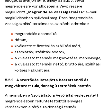
elfogadásával jön létre, amely az adott vevői
megrendelésre vonatkozóan a Vevő részére
megküldött
„Megrendelés visszaigazolása”
e-mail
megküldésében nyilvánul meg. Ezen "megrendelés
visszaigazolás" tartalmazza az alábbi adatokat:
megrendelés azonosító,
dátum,
kiválasztott fizetési és szállítási mód,
számlázási, szállítási adatok,
a kiválasztott termék megnevezése, mennyisége,
a kiválasztott termék nettó, bruttó ára, szállítási
költség kalkulált ára.
5.2.2. A szerződés létrejötte beszerzendő és
megváltozott tulajdonságú termékek esetén
Amennyiben a Szolgáltató a Vevő által véglegesített
megrendelésben feltüntetettektől lényeges
kérdésekben eltérő tulajdonságú termék