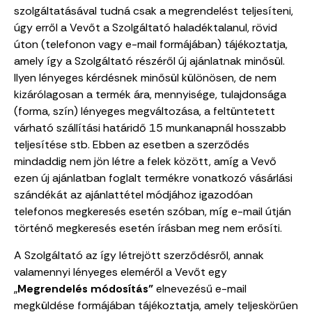
szolgáltatásával tudná csak a megrendelést teljesíteni,
úgy erről a Vevőt a Szolgáltató haladéktalanul, rövid
úton (telefonon vagy e-mail formájában) tájékoztatja,
amely így a Szolgáltató részéről új ajánlatnak minősül.
Ilyen lényeges kérdésnek minősül különösen, de nem
kizárólagosan a termék ára, mennyisége, tulajdonsága
(forma, szín) lényeges megváltozása, a feltüntetett
várható szállítási határidő 15 munkanapnál hosszabb
teljesítése stb. Ebben az esetben a szerződés
mindaddig nem jön létre a felek között, amíg a Vevő
ezen új ajánlatban foglalt termékre vonatkozó vásárlási
szándékát az ajánlattétel módjához igazodóan
telefonos megkeresés esetén szóban, míg e-mail útján
történő megkeresés esetén írásban meg nem erősíti.
A Szolgáltató az így létrejött szerződésről, annak
valamennyi lényeges eleméről a Vevőt egy
„
Megrendelés módosítás”
elnevezésű e-mail
megküldése formájában tájékoztatja, amely teljeskörűen