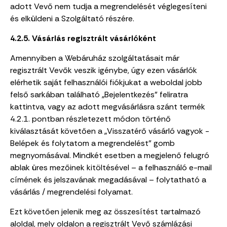
adott Vevő nem tudja a megrendelését véglegesíteni
és elküldeni a Szolgáltató részére.
4.2.5. Vásárlás regisztrált vásárlóként
Amennyiben a Webáruház szolgáltatásait már
regisztrált Vevők veszik igénybe, úgy ezen vásárlók
elérhetik saját felhasználói fiókjukat a weboldal jobb
felső sarkában található „Bejelentkezés” feliratra
kattintva, vagy az adott megvásárlásra szánt termék
4.2.1. pontban részletezett módon történő
kiválasztását követően a „Visszatérő vásárló vagyok -
Belépek és folytatom a megrendelést” gomb
megnyomásával. Mindkét esetben a megjelenő felugró
ablak üres mezőinek kitöltésével – a felhasználó e-mail
címének és jelszavának megadásával – folytatható a
vásárlás / megrendelési folyamat.
Ezt követően jelenik meg az összesítést tartalmazó
aloldal, mely oldalon a regisztrált Vevő számlázási