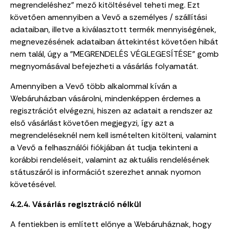
megrendeléshez” mező kitöltésével teheti meg. Ezt
követően amennyiben a Vevő a személyes / szállítási
adataiban, illetve a kiválasztott termék mennyiségének,
megnevezésének adataiban áttekintést követően hibát
nem talál, úgy a "MEGRENDELÉS VÉGLEGESÍTÉSE" gomb
megnyomásával befejezheti a vásárlás folyamatát.
Amennyiben a Vevő több alkalommal kíván a
Webáruházban vásárolni, mindenképpen érdemes a
regisztrációt elvégezni, hiszen az adatait a rendszer az
első vásárlást követően megjegyzi, így azt a
megrendeléseknél nem kell ismételten kitölteni, valamint
a Vevő a felhasználói fiókjában át tudja tekinteni a
korábbi rendeléseit, valamint az aktuális rendelésének
státuszáról is információt szerezhet annak nyomon
követésével.
4.2.4. Vásárlás regisztráció nélkül
A fentiekben is említett előnye a Webáruháznak, hogy