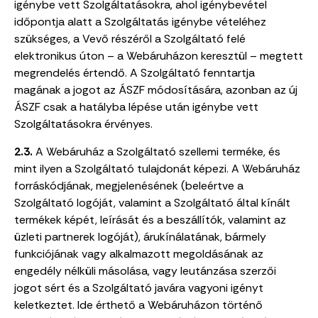
igénybe vett Szolgáltatásokra, ahol igénybevétel
időpontja alatt a Szolgáltatás igénybe vételéhez
szükséges, a Vevő részéről a Szolgáltató felé
elektronikus úton – a Webáruházon keresztül – megtett
megrendelés értendő. A Szolgáltató fenntartja
magának a jogot az ÁSZF módosítására, azonban az új
ÁSZF csak a hatályba lépése után igénybe vett
Szolgáltatásokra érvényes.
2.3.
A Webáruház a Szolgáltató szellemi terméke, és
mint ilyen a Szolgáltató tulajdonát képezi. A Webáruház
forráskódjának, megjelenésének (beleértve a
Szolgáltató logóját, valamint a Szolgáltató által kínált
termékek képét, leírását és a beszállítók, valamint az
üzleti partnerek logóját), árukínálatának, bármely
funkciójának vagy alkalmazott megoldásának az
engedély nélküli másolása, vagy leutánzása szerzői
jogot sért és a Szolgáltató javára vagyoni igényt
keletkeztet. Ide érthető a Webáruházon történő