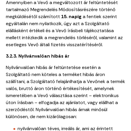
Amennyiben a Vevő a megváltozott ár feltüntetését
tartalmazó Megrendelés Módosításrészére történő
megküldésétől számított
15. napig
a fentiek szerint
egyáltalán nem nyilatkozik, úgy azt a Szolgáltató
elállásként értékeli és a Vevő írásbeli tájékoztatása
mellett intézkedik a megrendelés törléséről, valamint az
esetleges Vevő általi fizetés visszatérítéséről.
3.2.3. Nyilvánvalóan hibás ár
Nyilvánvalóan hibás ár feltüntetése esetén a
Szolgáltató nem köteles a terméket hibás áron
szállítani, a Szolgáltató felajánlhatja a Vevőnek a termék
valós, bruttó áron történő értékesítését, amelynek
ismeretében a Vevő választása szerint – elektronikus
úton írásban – elfogadja az ajánlatot, vagy elállhat a
szerződéstől. Nyilvánvalóan hibás árnak minősül
különösen, de nem kizárólagosan:
nyilvánvalóan téves, irreális ár, ami az érintett