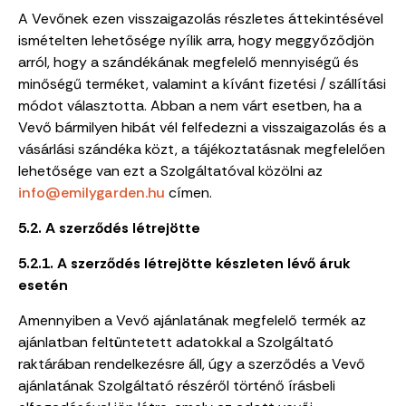
A Vevőnek ezen visszaigazolás részletes áttekintésével
ismételten lehetősége nyílik arra, hogy meggyőződjön
arról, hogy a szándékának megfelelő mennyiségű és
minőségű terméket, valamint a kívánt fizetési / szállítási
módot választotta. Abban a nem várt esetben, ha a
Vevő bármilyen hibát vél felfedezni a visszaigazolás és a
vásárlási szándéka közt, a tájékoztatásnak megfelelően
lehetősége van ezt a Szolgáltatóval közölni az
info@emilygarden.hu
címen.
5.2. A szerződés létrejötte
5.2.1. A szerződés létrejötte készleten lévő áruk
esetén
Amennyiben a Vevő ajánlatának megfelelő termék az
ajánlatban feltüntetett adatokkal a Szolgáltató
raktárában rendelkezésre áll, úgy a szerződés a Vevő
ajánlatának Szolgáltató részéről történő írásbeli