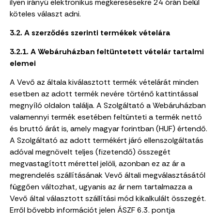
ilyen irányú elektronikus megkeresésekre 24 órán belül
köteles választ adni.
3.2. A szerződés szerinti termékek vételára
3.2.1. A Webáruházban feltüntetett vételár tartalmi
elemei
A Vevő az általa kiválasztott termék vételárát minden
esetben az adott termék nevére történő kattintással
megnyíló oldalon találja. A Szolgáltató a Webáruházban
valamennyi termék esetében feltünteti a termék nettó
és bruttó árát is, amely magyar forintban (HUF) értendő.
A Szolgáltató az adott termékért járó ellenszolgáltatás
adóval megnövelt teljes (fizetendő) összegét
megvastagított mérettel jelöli, azonban ez az ár a
megrendelés szállításának Vevő általi megválasztásától
függően változhat, ugyanis az ár nem tartalmazza a
Vevő által választott szállítási mód kikalkulált összegét.
Erről bővebb információt jelen ÁSZF 6.3. pontja