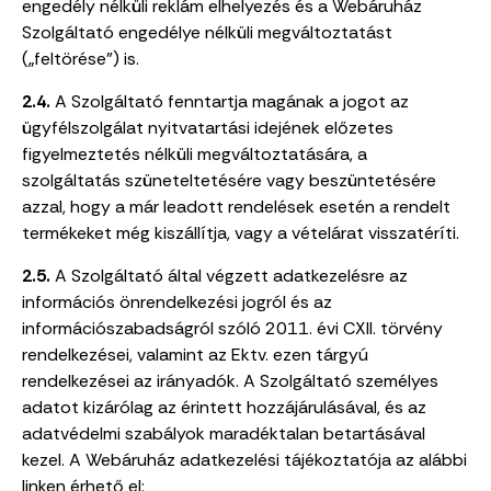
engedély nélküli reklám elhelyezés és a Webáruház
Szolgáltató engedélye nélküli megváltoztatást
(„feltörése”) is.
2.4.
A Szolgáltató fenntartja magának a jogot az
ügyfélszolgálat nyitvatartási idejének előzetes
figyelmeztetés nélküli megváltoztatására, a
szolgáltatás szüneteltetésére vagy beszüntetésére
azzal, hogy a már leadott rendelések esetén a rendelt
termékeket még kiszállítja, vagy a vételárat visszatéríti.
2.5.
A Szolgáltató által végzett adatkezelésre az
információs önrendelkezési jogról és az
információszabadságról szóló 2011. évi CXII. törvény
rendelkezései, valamint az Ektv. ezen tárgyú
rendelkezései az irányadók. A Szolgáltató személyes
adatot kizárólag az érintett hozzájárulásával, és az
adatvédelmi szabályok maradéktalan betartásával
kezel. A Webáruház adatkezelési tájékoztatója az alábbi
linken érhető el: