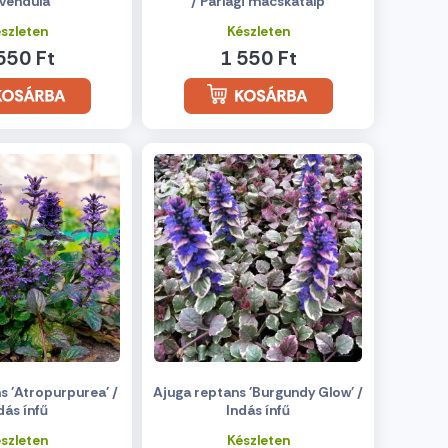
vendula
/ Parlagi macskatalp
szleten
Készleten
550 Ft
1 550 Ft
s 'Atropurpurea' /
Ajuga reptans 'Burgundy Glow' /
dás ínfű
Indás ínfű
szleten
Készleten