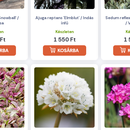
nowball' /
Ajuga reptans 'Elmblut' / Indás
Sedum reflex
sa
ínfű
/ 
en
Készleten
Ké
Ft
1 550 Ft
1 