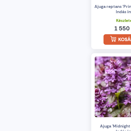
Ajuga reptans 'Prin
Indás ín
Készlet
1 550 
Ajuga 'Midnight 