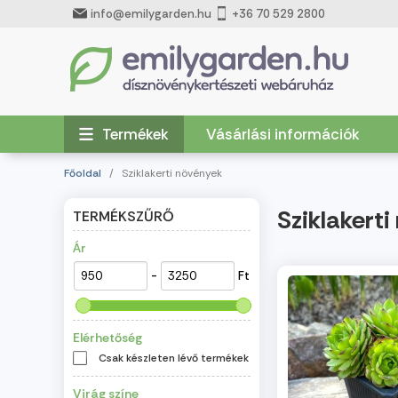
info@emilygarden.hu
+36 70 529 2800
Termékek
Vásárlási információk
Főoldal
/
Sziklakerti növények
Sziklakert
TERMÉKSZŰRŐ
Ár
-
Ft
Elérhetőség
Csak készleten lévő termékek
Virág színe