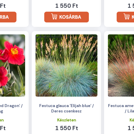
Ft
1 550 Ft
1 
d Dragon' /
Festuca glauca 'Elijah blue' /
Festuca amet
ág
Deres csenkesz
/ Li
en
Készleten
Ké
Ft
1 550 Ft
1 