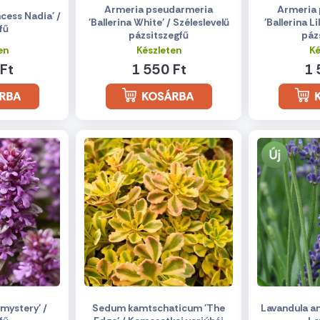
Armeria pseudarmeria
Armeria
cess Nadia' /
'Ballerina White' / Széleslevelű
'Ballerina Li
fű
pázsitszegfű
páz
en
Készleten
Ké
Ft
1 550 Ft
1 
mystery' /
Sedum kamtschaticum 'The
Lavandula ang