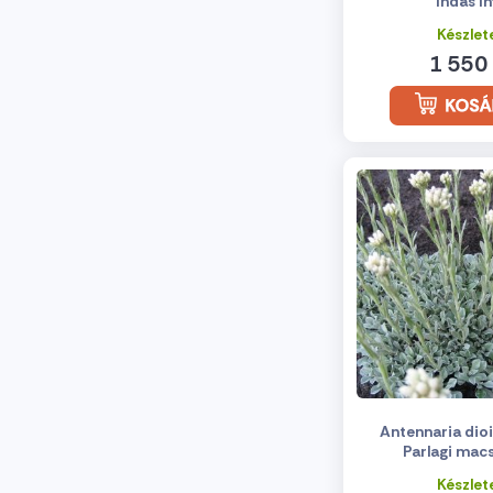
Indás ín
Készlet
1 550 
Antennaria dioic
Parlagi mac
Készlet