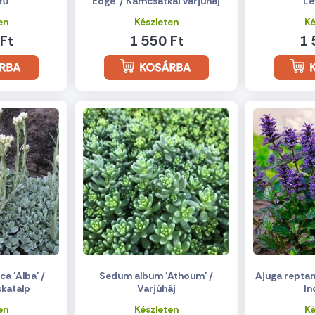
fű
Edge' / Kamcsatkai varjúháj
Le
en
Készleten
Ké
Ft
1 550 Ft
1 
a 'Alba' /
Sedum album 'Athoum' /
Ajuga reptan
skatalp
Varjúháj
In
en
Készleten
Ké