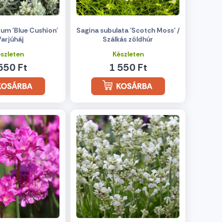
um 'Blue Cushion'
Sagina subulata 'Scotch Moss' /
Varjúháj
Szálkás zöldhúr
szleten
Készleten
550 Ft
1 550 Ft