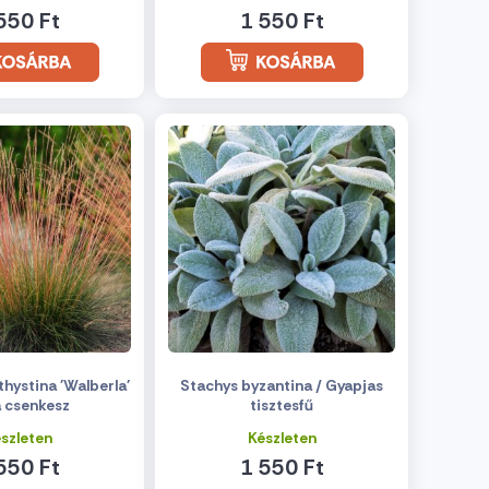
550 Ft
1 550 Ft
hystina 'Walberla'
Stachys byzantina / Gyapjas
la csenkesz
tisztesfű
szleten
Készleten
550 Ft
1 550 Ft