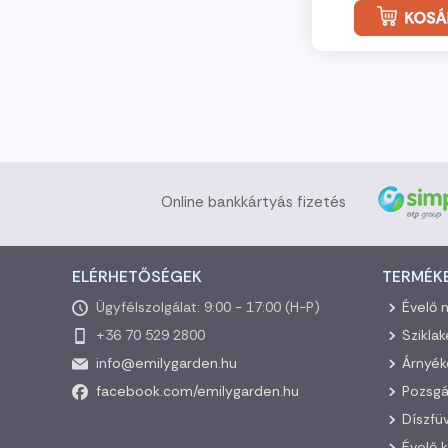
Online bankkártyás fizetés
ELÉRHETŐSÉGEK
TERMÉK
Ügyfélszolgálat: 9:00 - 17:00 (H-P)
Évelő 
+36 70 529 2800
Szikla
info@emilygarden.hu
Árnyék
facebook.com/emilygarden.hu
Pozsgá
Díszfü
Évelő 