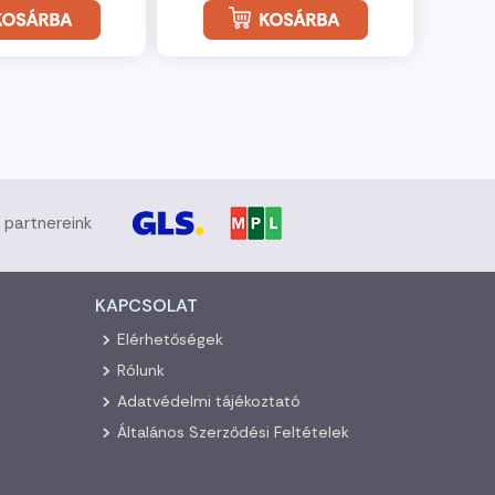
i partnereink
KAPCSOLAT
Elérhetőségek
Rólunk
Adatvédelmi tájékoztató
Általános Szerződési Feltételek