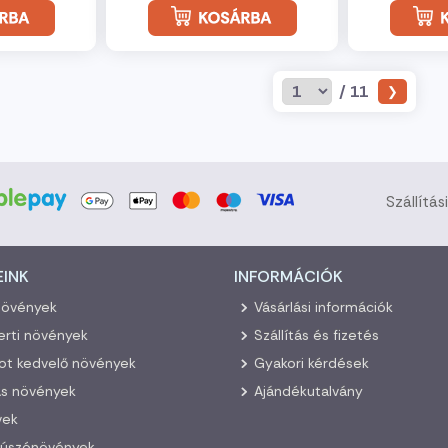
/ 11
Szállítás
EINK
INFORMÁCIÓK
növények
Vásárlási információk
kerti növények
Szállítás és fizetés
ot kedvelő növények
Gyakori kérdések
s növények
Ajándékutalvány
vek
kúszónövények