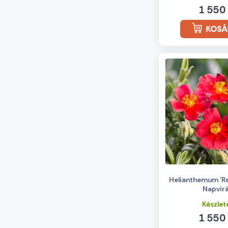
1 550 
Helianthemum 'Re
Napvir
Készlet
1 550 