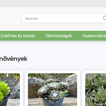
Szállítás és fizetés
Elérhetőségek
Gyakori kér
i növények