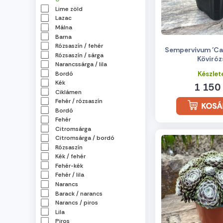
Lime zöld
Lazac
Málna
Barna
Rózsaszín / fehér
Sempervivum 'Can
Rózsaszín / sárga
Köviróz
Narancssárga / lila
Készlet
Bordó
Kék
1 150 
Ciklámen
Fehér / rózsaszín
Bordó
Fehér
Citromsárga
Citromsárga / bordó
Rózsaszín
Kék / fehér
Fehér-kék
Fehér / lila
Narancs
Barack / narancs
Narancs / piros
Lila
Piros