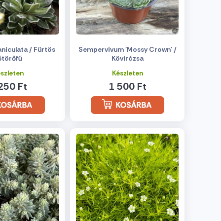
niculata / Fürtös
Sempervivum 'Mossy Crown' /
őtörőfű
Kövirózsa
szleten
Készleten
250 Ft
1 500 Ft