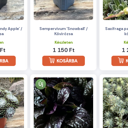
dy Apple' /
Sempervivum 'Snowball' /
Saxifraga pa
sa
Kövirózsa
k
en
Készleten
Ké
Ft
1 150 Ft
1 