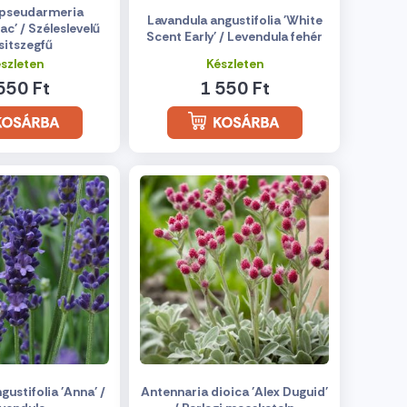
 pseudarmeria
Lavandula angustifolia 'White
lac' / Széleslevelű
Scent Early' / Levendula fehér
sitszegfű
szleten
Készleten
550 Ft
1 550 Ft
ustifolia 'Anna' /
Antennaria dioica 'Alex Duguid'