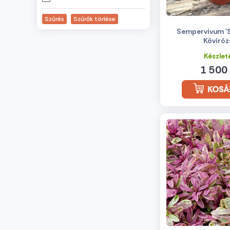
Sempervivum 'S
Köviróz
Készlet
1 500 