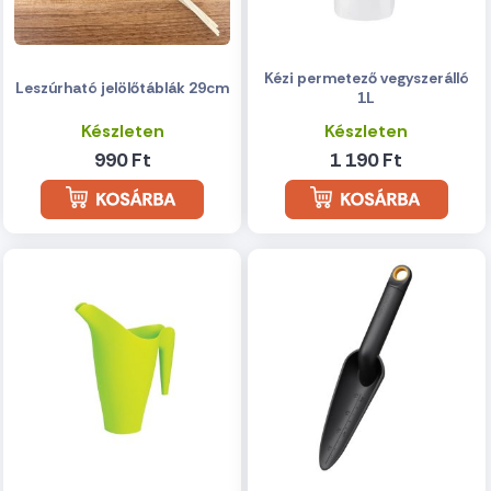
Kézi permetező vegyszerálló
Leszúrható jelölőtáblák 29cm
1L
Készleten
Készleten
990 Ft
1 190 Ft