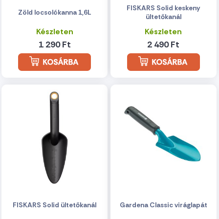
FISKARS Solid keskeny
Zöld locsolókanna 1,6L
ültetőkanál
Készleten
Készleten
1 290 Ft
2 490 Ft
FISKARS Solid ültetőkanál
Gardena Classic viráglapát