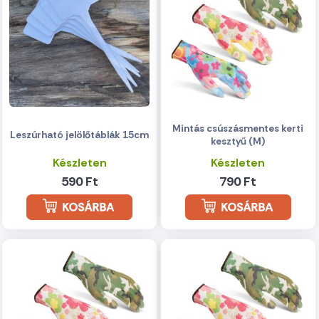
Mintás csúszásmentes kerti
Leszúrható jelölőtáblák 15cm
kesztyű (M)
Készleten
Készleten
590 Ft
790 Ft