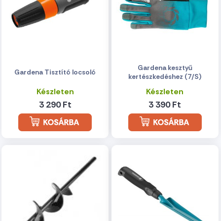
Gardena kesztyű
Gardena Tisztító locsoló
kertészkedéshez (7/S)
Készleten
Készleten
3 290 Ft
3 390 Ft