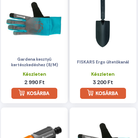
Gardena kesztyű
FISKARS Ergo ültetőkanál
kertészkedéshez (8/M)
Készleten
Készleten
2 990 Ft
3 200 Ft