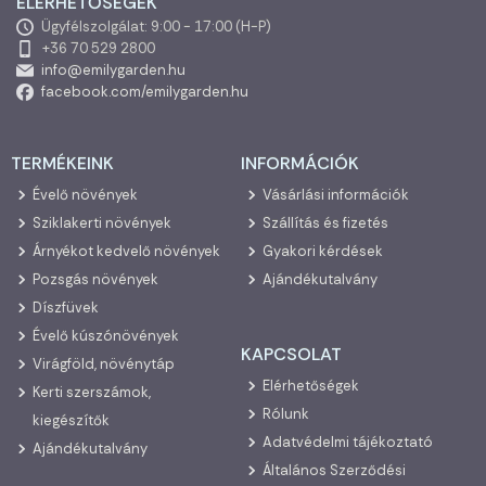
ELÉRHETŐSÉGEK
Ügyfélszolgálat: 9:00 - 17:00 (H-P)
+36 70 529 2800
info@emilygarden.hu
facebook.com/emilygarden.hu
TERMÉKEINK
INFORMÁCIÓK
Évelő növények
Vásárlási információk
Sziklakerti növények
Szállítás és fizetés
Árnyékot kedvelő növények
Gyakori kérdések
Pozsgás növények
Ajándékutalvány
Díszfüvek
Évelő kúszónövények
KAPCSOLAT
Virágföld, növénytáp
Elérhetőségek
Kerti szerszámok,
Rólunk
kiegészítők
Adatvédelmi tájékoztató
Ajándékutalvány
Általános Szerződési