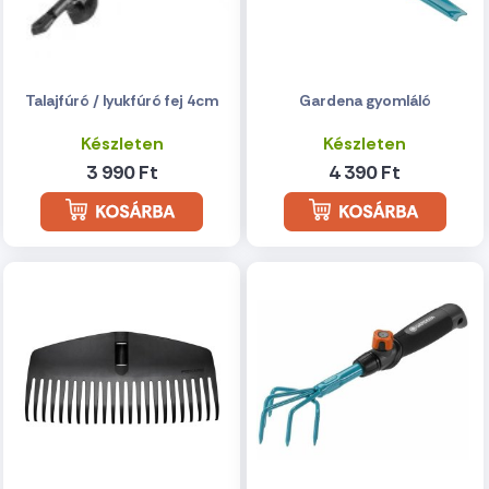
Talajfúró / lyukfúró fej 4cm
Gardena gyomláló
Készleten
Készleten
3 990 Ft
4 390 Ft