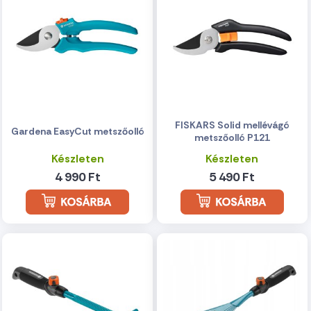
FISKARS Solid mellévágó
Gardena EasyCut metszőolló
metszőolló P121
Készleten
Készleten
4 990 Ft
5 490 Ft