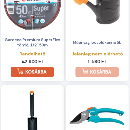
Gardena Premium SuperFlex
Műanyag locsolókanna 5L
tömlő, 1/2" 50m
Rendelhető
Jelenleg nem elérhető
42 900 Ft
1 590 Ft