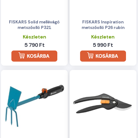
FISKARS Solid mellévágó
FISKARS Inspiration
metszőolló P321
metszőolló P26 rubin
Készleten
Készleten
5 790 Ft
5 990 Ft