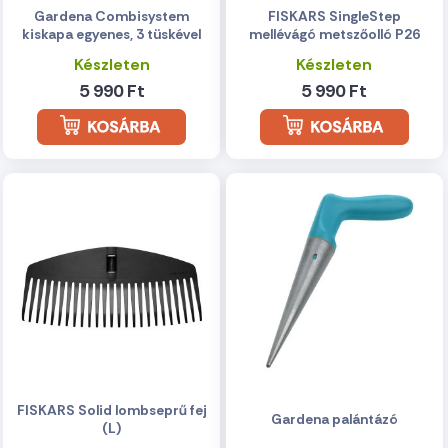
Gardena Combisystem
FISKARS SingleStep
kiskapa egyenes, 3 tüskével
mellévágó metszőolló P26
Készleten
Készleten
5 990 Ft
5 990 Ft
FISKARS Solid lombseprű fej
Gardena palántázó
(L)