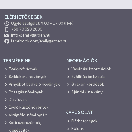
ELÉRHETŐSÉGEK
Ügyfélszolgálat: 9:00 - 17:00 (H-P)
+36 70 529 2800
info@emilygarden.hu
facebook.com/emilygarden.hu
TERMÉKEINK
INFORMÁCIÓK
Évelő növények
Vásárlási információk
Sziklakerti növények
Szállítás és fizetés
Árnyékot kedvelő növények
Gyakori kérdések
Pozsgás növények
Ajándékutalvány
Díszfüvek
Évelő kúszónövények
KAPCSOLAT
Virágföld, növénytáp
Elérhetőségek
Kerti szerszámok,
Rólunk
kiegészítők