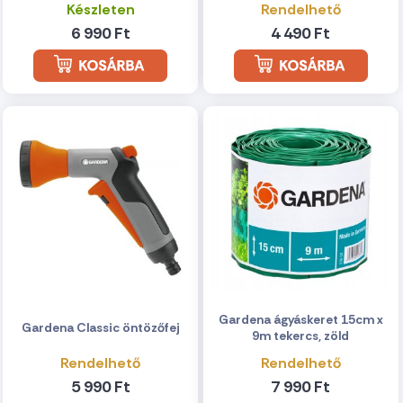
Készleten
Rendelhető
6 990 Ft
4 490 Ft
Gardena ágyáskeret 15cm x
Gardena Classic öntözőfej
9m tekercs, zöld
Rendelhető
Rendelhető
5 990 Ft
7 990 Ft