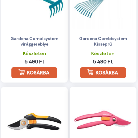
Gardena Combisystem
Gardena Combisystem
virággereblye
Kisseprű
Készleten
Készleten
5 490 Ft
5 490 Ft