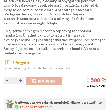
Az
árlevelű
lánvirág egy
alacsony
,
szőnyegszerű
párnákat
alkotó
évelő
növény.
Levélzete
apró hosszúkás,
sötét zöld
,
mely télen sem húzódik vissza.
Apró virágait tavasszal
bőségesen hozza
, összefüggő nagy
virágszőnyeget
alkotva
.
Napos
helyre
ültessük a bő virágzás érdekében,
kimondottan
szárazságtűrő
fajta.
Talajigénye
semleges, viszont a tápanyag utánpótlást
meghálálja.
Ültethetjük
talajtakarásra,
támfalakba
,
évelőágyásokba, vegyes
virágoskertbe
, szegélyekbe, tömeges
ültetésekhez, modern és
klasszikus kertekbe
egyaránt.
Betegségekkel és kártevőkkel szemben
ellenálló
.
Vonzza a
méheket
és pillangókat.
Elfogyott
A termék elfogyott, így jelenleg nem rendelhető
1 500 Ft
−
+
1 181 Ft + ÁFA
A növényt az évszaknak megfelelő állapotban szállítjuk
További információ