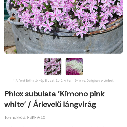
* A fent látható kép illusztráció. A termék a valóságban eltérhet.
Phlox subulata 'Kimono pink
white' / Árlevelű lángvirág
Termékkód: PSKPW10