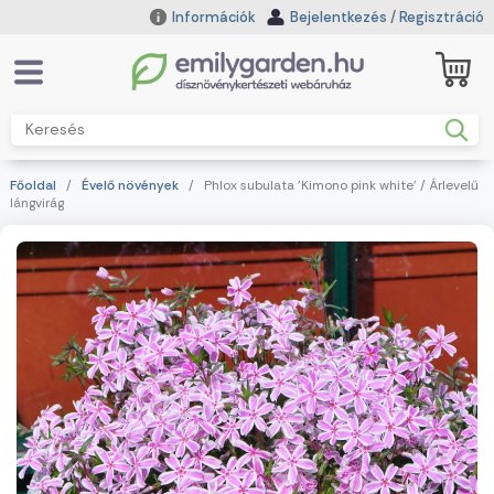
Információk
Bejelentkezés
/
Regisztráció
Főoldal
/
Évelő növények
/ Phlox subulata 'Kimono pink white' / Árlevelű
lángvirág