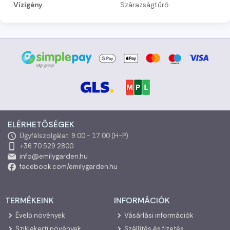
Vízigény
Szárazságtűrő
ELÉRHETŐSÉGEK
Ügyfélszolgálat: 9:00 - 17:00 (H-P)
+36 70 529 2800
info@emilygarden.hu
facebook.com/emilygarden.hu
TERMÉKEINK
INFORMÁCIÓK
Évelő növények
Vásárlási információk
Sziklakerti növények
Szállítás és fizetés