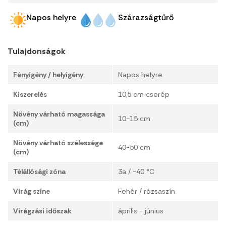
Napos helyre
Szárazságtűrő
Tulajdonságok
Fényigény / helyigény
Napos helyre
Kiszerelés
10,5 cm cserép
Növény várható magassága
10-15 cm
(cm)
Növény várható szélessége
40-50 cm
(cm)
Télállósági zóna
3a / -40 °C
Virág színe
Fehér / rózsaszín
Virágzási időszak
április - június