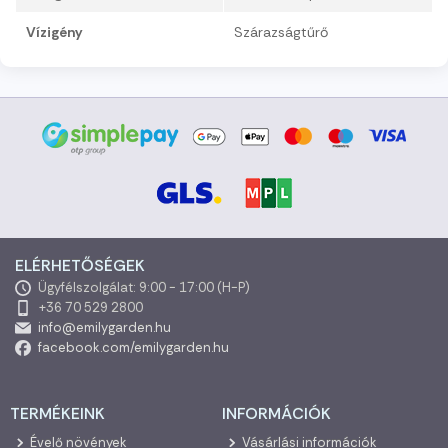
Vízigény
Szárazságtűrő
ELÉRHETŐSÉGEK
Ügyfélszolgálat: 9:00 - 17:00 (H-P)
+36 70 529 2800
info@emilygarden.hu
facebook.com/emilygarden.hu
TERMÉKEINK
INFORMÁCIÓK
Évelő növények
Vásárlási információk