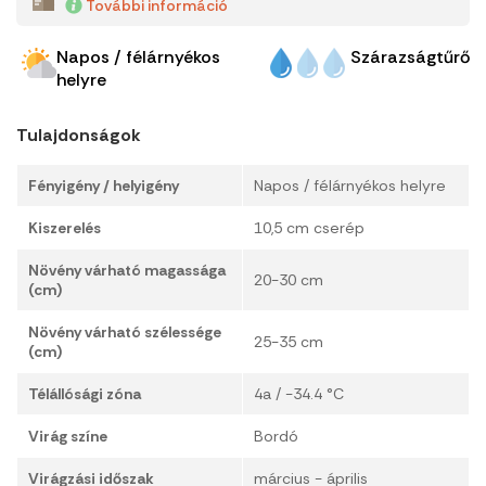
További információ
Napos / félárnyékos
Szárazságtűrő
helyre
Tulajdonságok
Fényigény / helyigény
Napos / félárnyékos helyre
Kiszerelés
10,5 cm cserép
Növény várható magassága
20-30 cm
(cm)
Növény várható szélessége
25-35 cm
(cm)
Télállósági zóna
4a / -34.4 °C
Virág színe
Bordó
Virágzási időszak
március - április