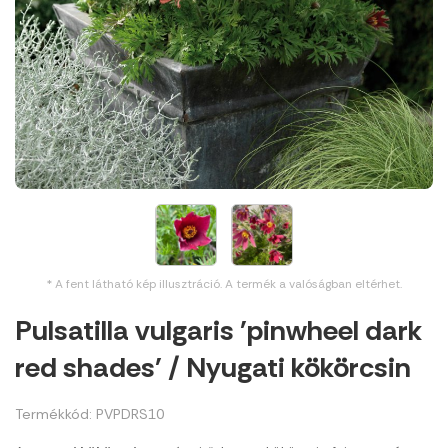
* A fent látható kép illusztráció. A termék a valóságban eltérhet.
Pulsatilla vulgaris 'pinwheel dark
red shades' / Nyugati kökörcsin
Termékkód: PVPDRS10