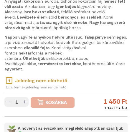
A
nyugati kökörcsin
, európai őshonos kökörcsin faj
nemesített
változata
. A kökörcsin egy
igen bájos
lágyszárú növény.
Alacsony,
laza bokrot alkotó
, felálló szárakat nevelő
évelő.
Levélzete
élénk zöld
bársonyos
, és
szeldelt
. Korai
virágzása miatt,
a tavasz egyik első hírnöke
.
Nagy harang szerű
piros virágait
márciustól áprilisig hozza.
Napos
vagy
félárnyékos
helyre ültessük.
Talajigénye
semleges,
a jó vízáteresztő helyeket kedveli. Betegségell és kártevőkkel
szemben
ellenálló fajta
. Korai virágzásával
fontos
nektárforrás
a méhek
számára.
Ültethetjük
sziklakertekbe, napos
évelőágyásokba,
természetes kertekbe
, konténeres ültetésre
egyaránt.
Jelenleg nem elérhető
Ez a termék jelenleg nem rendelhető
1 450 Ft
−
+
1 142 Ft + ÁFA
A növényt az évszaknak megfelelő állapotban szállítjuk