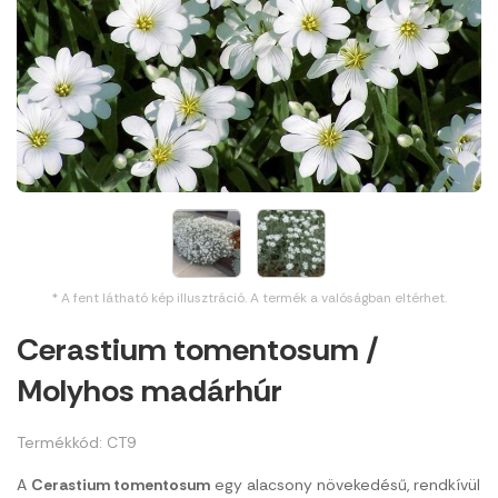
* A fent látható kép illusztráció. A termék a valóságban eltérhet.
Cerastium tomentosum /
Molyhos madárhúr
Termékkód: CT9
A
Cerastium tomentosum
egy alacsony növekedésű, rendkívül