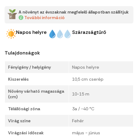
A növényt az évszaknak megfelelő állapotban szállítjuk
További információ
Napos helyre
Szárazságtűrő
Tulajdonságok
Fényigény / helyigény
Napos helyre
Kiszerelés
10,5 cm cserép
Növény várható magassága
10-15 m
(cm)
Télállósági zóna
3a / -40 °C
Virág színe
Fehér
Virágzási időszak
május - június