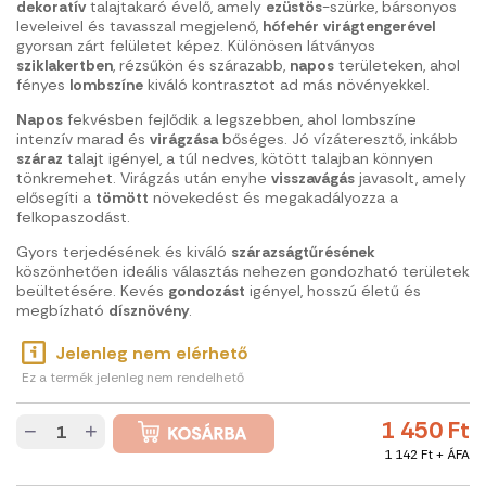
dekoratív
talajtakaró évelő, amely
ezüstös
-szürke, bársonyos
leveleivel és tavasszal megjelenő,
hófehér
virágtengerével
gyorsan zárt felületet képez. Különösen látványos
sziklakertben
, rézsűkön és szárazabb,
napos
területeken, ahol
fényes
lombszíne
kiváló kontrasztot ad más növényekkel.
Napos
fekvésben fejlődik a legszebben, ahol lombszíne
intenzív marad és
virágzása
bőséges. Jó vízáteresztő, inkább
száraz
talajt igényel, a túl nedves, kötött talajban könnyen
tönkremehet. Virágzás után enyhe
visszavágás
javasolt, amely
elősegíti a
tömött
növekedést és megakadályozza a
felkopaszodást.
Gyors terjedésének és kiváló
szárazságtűrésének
köszönhetően ideális választás nehezen gondozható területek
beültetésére. Kevés
gondozást
igényel, hosszú életű és
megbízható
dísznövény
.
Jelenleg nem elérhető
Ez a termék jelenleg nem rendelhető
1 450 Ft
−
+
1 142 Ft + ÁFA