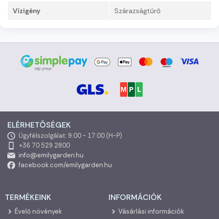
Vízigény
Szárazságtűrő
ELÉRHETŐSÉGEK
Ügyfélszolgálat: 9:00 - 17:00 (H-P)
+36 70 529 2800
info@emilygarden.hu
facebook.com/emilygarden.hu
TERMÉKEINK
INFORMÁCIÓK
Évelő növények
Vásárlási információk