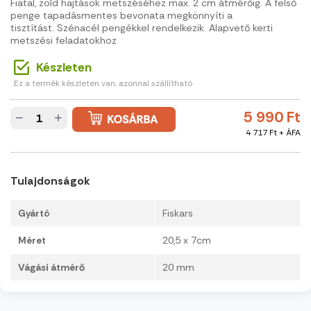
Fiatal, zöld hajtások metszéséhez max. 2 cm átmérőig. A felső
penge tapadásmentes bevonata megkönnyíti a
tisztítást. Szénacél pengékkel rendelkezik. Alapvető kerti
metszési feladatokhoz
Készleten
Ez a termék készleten van, azonnal szállítható
5 990 Ft
−
+
4 717 Ft + ÁFA
Tulajdonságok
Gyártó
Fiskars
Méret
20,5 x 7cm
Vágási átmérő
20 mm