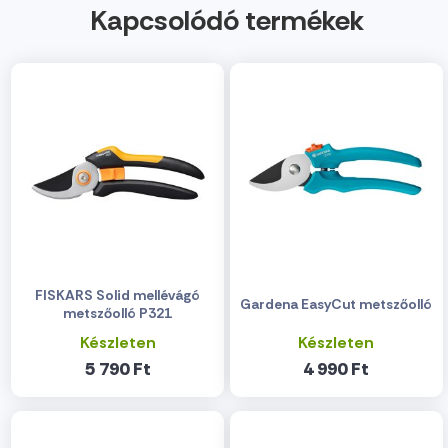
Kapcsolódó termékek
FISKARS Solid mellévágó
Gardena EasyCut metszőolló
metszőolló P321
Készleten
Készleten
5 790 Ft
4 990 Ft