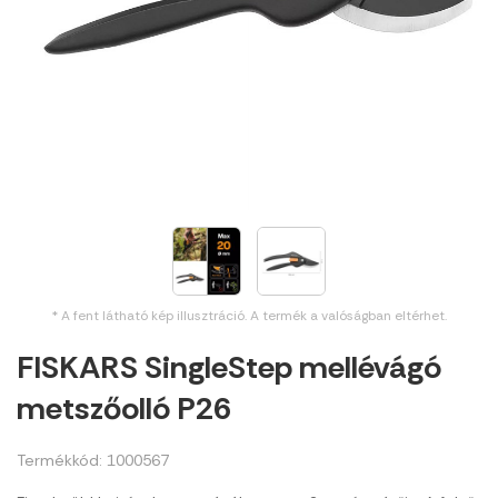
* A fent látható kép illusztráció. A termék a valóságban eltérhet.
FISKARS SingleStep mellévágó
metszőolló P26
Termékkód: 1000567