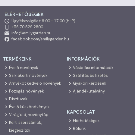
ELÉRHETŐSÉGEK
Ügyfélszolgálat: 9:00 - 17:00 (H-P)
+36 70 529 2800
info@emilygarden.hu
facebook.com/emilygarden.hu
TERMÉKEINK
INFORMÁCIÓK
Évelő növények
Vásárlási információk
Sziklakerti növények
Szállítás és fizetés
Árnyékot kedvelő növények
Gyakori kérdések
Pozsgás növények
Ajándékutalvány
Díszfüvek
Évelő kúszónövények
KAPCSOLAT
Virágföld, növénytáp
Elérhetőségek
Kerti szerszámok,
Rólunk
kiegészítők