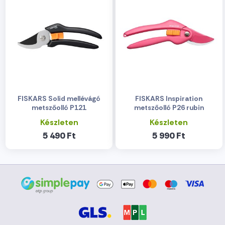
FISKARS Solid mellévágó
FISKARS Inspiration
metszőolló P121
metszőolló P26 rubin
Készleten
Készleten
5 490 Ft
5 990 Ft