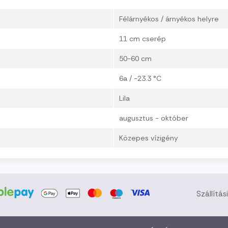
Félárnyékos / árnyékos helyre
11 cm cserép
50-60 cm
6a / -23.3 °C
Lila
augusztus - október
Közepes vízigény
Szállítás