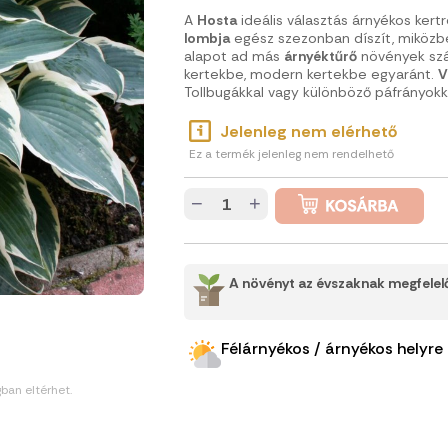
A
Hosta
ideális választás árnyékos kert
lombja
egész szezonban díszít, miközb
alapot ad más
árnyéktűrő
növények szá
kertekbe, modern kertekbe egyaránt.
V
Tollbugákkal vagy különböző páfrányokk
Jelenleg nem elérhető
Ez a termék jelenleg nem rendelhető
−
+
A növényt az évszaknak megfelelő
Félárnyékos / árnyékos helyre
gban eltérhet.