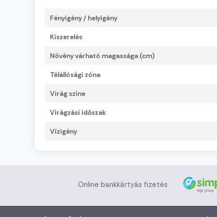
Fényigény / helyigény
Kiszerelés
Növény várható magassága (cm)
Télállósági zóna
Virág színe
Virágzási időszak
Vízigény
Online bankkártyás fizetés