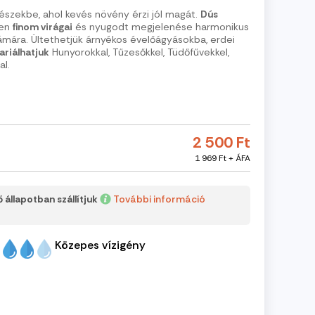
részekbe, ahol kevés növény érzi jól magát.
Dús
en
finom virágai
és nyugodt megjelenése harmonikus
mára. Ültethetjük árnyékos évelőágyásokba, erdei
ariálhatjuk
Hunyorokkal, Tűzesőkkel, Tüdőfűvekkel,
al.
2 500 Ft
1 969 Ft + ÁFA
 állapotban szállítjuk
További információ
Közepes vízigény