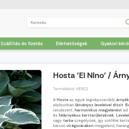
Szállítás és fizetés
Elérhetőségek
Gyakori kér
Hosta 'El Nino' / Árn
Termékkód: HEN11
A
Hosta
az egyik legnépszerűbb
árnyék
elsősorban
látványos
leveleivel
díszít
.
B
rendezett,
harmonikus
megjelenést
ad
és
félárnyékos
kertterületeknek
.
Levele
vagy
tarka
szegélyűek, így sokféle kert
karcsú
virágszárakon
megjelenő, harang 