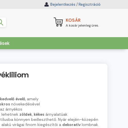
Bejelentkezés
/
Regisztráció
KOSÁR
A kosár jelenleg üres.
dések
yékliliom
kedvelő
évelő
, amely
okros
növekedésével
 az árnyékos
i
lehetnek
zöldek
,
kékes
árnyalatúak
stílusba könnyen beilleszthető. Nyár elején–közepén
alakú virágai finom kiegészítői a
dekoratív
lombnak.