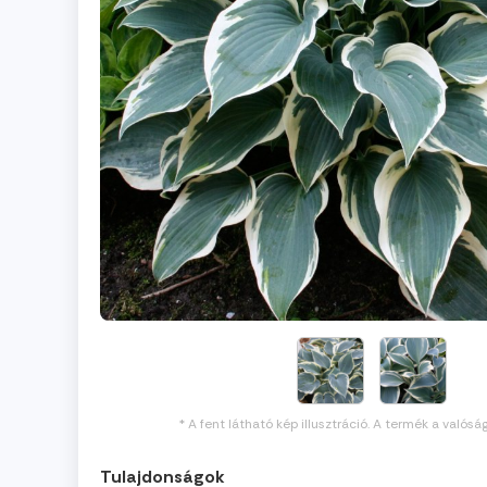
* A fent látható kép illusztráció. A termék a valósá
Tulajdonságok