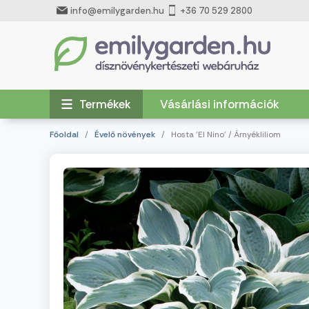
info@emilygarden.hu
+36 70 529 2800
Termékek
Vásárlási információk
Főoldal
/
Évelő növények
/ Hosta 'El Nino' / Árnyékliliom