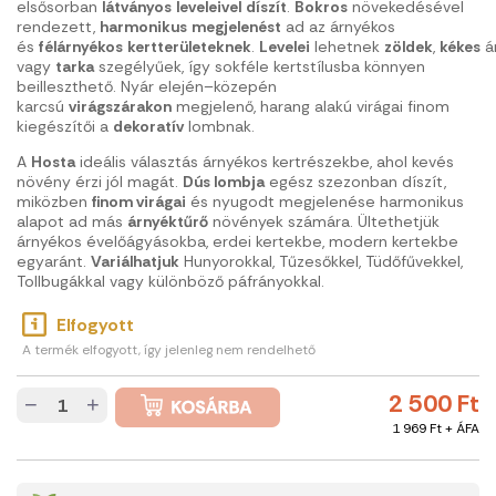
elsősorban
látványos
leveleivel
díszít
.
Bokros
növekedésével
rendezett,
harmonikus
megjelenést
ad az árnyékos
és
félárnyékos
kertterületeknek
.
Levelei
lehetnek
zöldek
,
kékes
á
vagy
tarka
szegélyűek, így sokféle kertstílusba könnyen
beilleszthető. Nyár elején–közepén
karcsú
virágszárakon
megjelenő, harang alakú virágai finom
kiegészítői a
dekoratív
lombnak.
A
Hosta
ideális választás árnyékos kertrészekbe, ahol kevés
növény érzi jól magát.
Dús lombja
egész szezonban díszít,
miközben
finom virágai
és nyugodt megjelenése harmonikus
alapot ad más
árnyéktűrő
növények számára. Ültethetjük
árnyékos évelőágyásokba, erdei kertekbe, modern kertekbe
egyaránt.
Variálhatjuk
Hunyorokkal, Tűzesőkkel, Tüdőfűvekkel,
Tollbugákkal vagy különböző páfrányokkal.
Elfogyott
A termék elfogyott, így jelenleg nem rendelhető
2 500 Ft
−
+
1 969 Ft + ÁFA