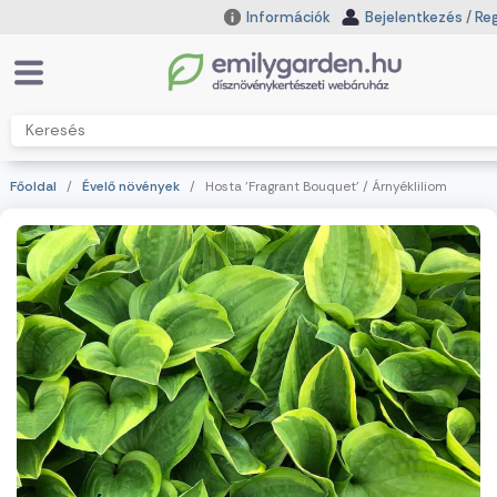
Információk
Bejelentkezés
/
Reg
Főoldal
/
Évelő növények
/ Hosta 'Fragrant Bouquet' / Árnyékliliom