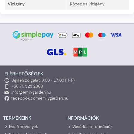
Vízigény
Közepes vízigény
ELÉRHETŐSÉGEK
Ügyfélszolgálat: 9:00 - 17:00 (H-P)
+36 70 529 2800
info@emilygarden.hu
facebook.com/emilygarden.hu
TERMÉKEINK
INFORMÁCIÓK
Évelő növények
Vásárlási információk