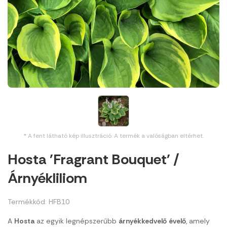
* A fent látható kép illusztráció. A termék a valóságban eltérhet.
Hosta 'Fragrant Bouquet' /
Árnyékliliom
Termékkód: HFB10
A
Hosta
az egyik legnépszerűbb
árnyékkedvelő
évelő
, amely