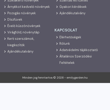
Sziklakerti növények
Szállítás és fizetés
Árnyékot kedvelő növények
Gyakori kérdések
Pozsgás növények
Ajándékutalvány
Díszfüvek
Évelő kúszónövények
KAPCSOLAT
Virágföld, növénytáp
Elérhetőségek
Kerti szerszámok,
Rólunk
kiegészítők
Adatvédelmi tájékoztató
Ajándékutalvány
Általános Szerződési
Feltételek
Minden jog fenntartva © 2026 - emilygarden.hu