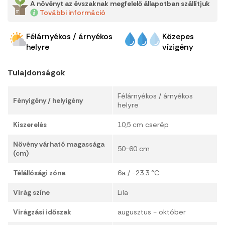
A növényt az évszaknak megfelelő állapotban szállítjuk
További információ
Félárnyékos / árnyékos
Közepes
helyre
vízigény
Tulajdonságok
Félárnyékos / árnyékos
Fényigény / helyigény
helyre
Kiszerelés
10,5 cm cserép
Növény várható magassága
50-60 cm
(cm)
Télállósági zóna
6a / -23.3 °C
Virág színe
Lila
Virágzási időszak
augusztus - október