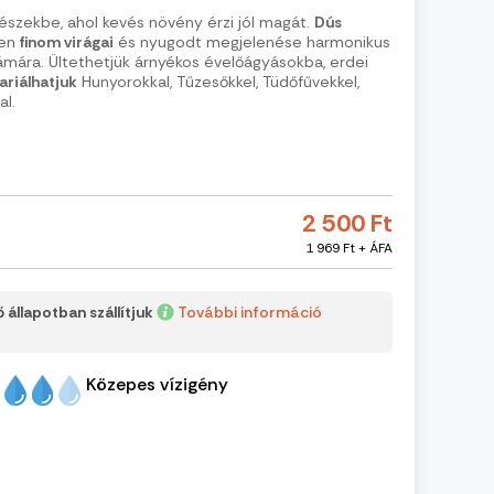
részekbe, ahol kevés növény érzi jól magát.
Dús
en
finom virágai
és nyugodt megjelenése harmonikus
mára. Ültethetjük árnyékos évelőágyásokba, erdei
ariálhatjuk
Hunyorokkal, Tűzesőkkel, Tüdőfűvekkel,
al.
2 500 Ft
1 969 Ft + ÁFA
 állapotban szállítjuk
További információ
Közepes vízigény