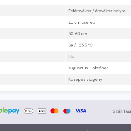
Félárnyékos / árnyékos helyre
11 cm cserép
50-60 cm
6a / -23.3 °C
Lila
augusztus - október
Közepes vízigény
Szállítás