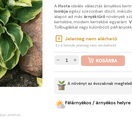
A
Hosta
ideális választás árnyékos kert
lombja
egész szezonban díszít, miközb
alapot ad más
árnyéktűrő
növények szá
kertekbe, modern kertekbe egyaránt.
V
Tollbugákkal vagy különböző páfrányokk
Jelenleg nem elérhető
Ez a termék jelenleg nem rendelhető
−
+
A növényt az évszaknak megfelelő
Félárnyékos / árnyékos helyre
gban eltérhet.