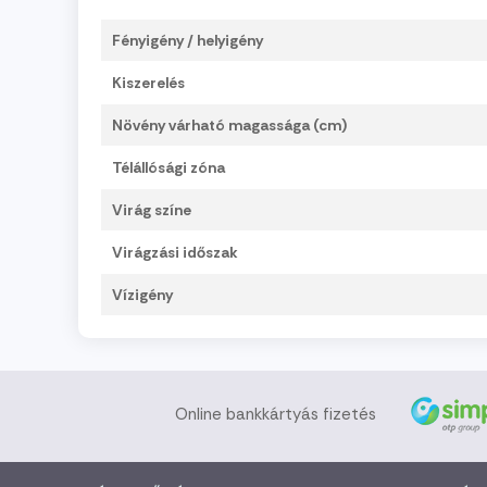
Fényigény / helyigény
Kiszerelés
Növény várható magassága (cm)
Télállósági zóna
Virág színe
Virágzási időszak
Vízigény
Online bankkártyás fizetés