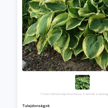
* A fent látható kép illusztráció. A termék a valósá
Tulajdonságok