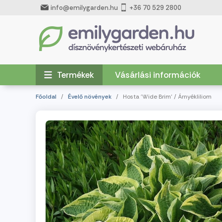
info@emilygarden.hu
+36 70 529 2800
Termékek
Vásárlási információk
Főoldal
/
Évelő növények
/ Hosta 'Wide Brim' / Árnyékliliom