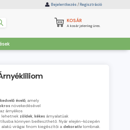
Bejelentkezés
/
Regisztráció
KOSÁR
A kosár jelenleg üres.
dések
Árnyékliliom
kedvelő
évelő
, amely
okros
növekedésével
 az árnyékos
i
lehetnek
zöldek
,
kékes
árnyalatúak
stílusba könnyen beilleszthető. Nyár elején–közepén
alakú virágai finom kiegészítői a
dekoratív
lombnak.