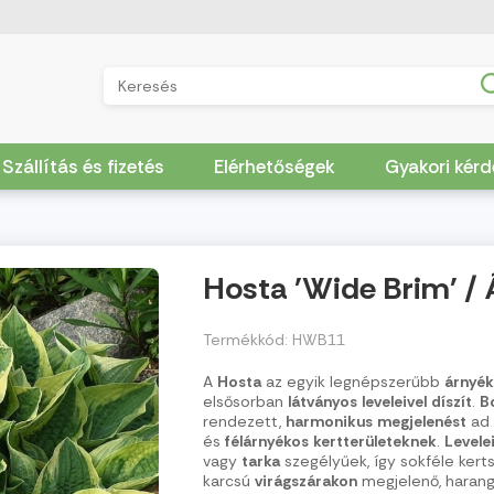
Szállítás és fizetés
Elérhetőségek
Gyakori kér
Hosta 'Wide Brim' / 
Termékkód: HWB11
A
Hosta
az egyik legnépszerűbb
árnyék
elsősorban
látványos
leveleivel
díszít
.
B
rendezett,
harmonikus
megjelenést
ad
és
félárnyékos
kertterületeknek
.
Levele
vagy
tarka
szegélyűek, így sokféle kert
karcsú
virágszárakon
megjelenő, harang 