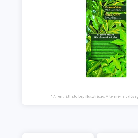
* A fent látható kép illusztráció. A termék a valósá