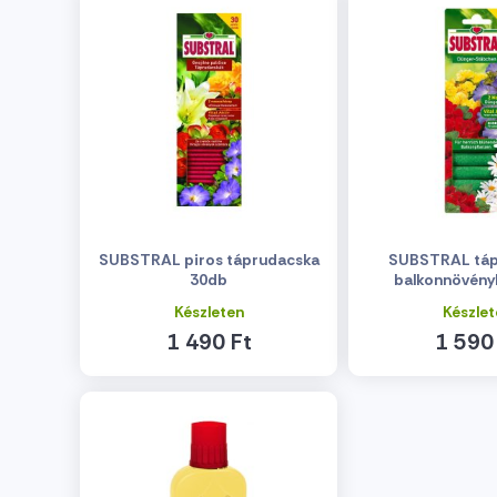
SUBSTRAL piros táprudacska
SUBSTRAL táp
30db
balkonnövény
Készleten
Készlet
1 490 Ft
1 590