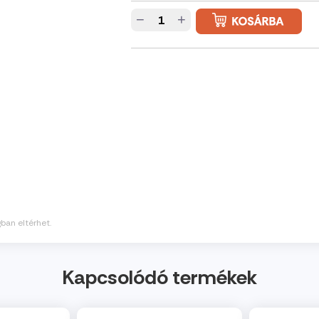
−
+
gban eltérhet.
Kapcsolódó termékek