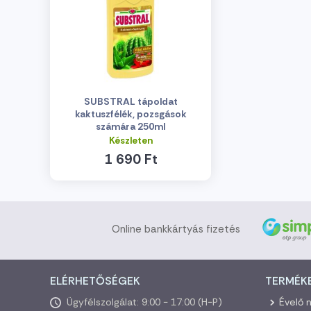
SUBSTRAL tápoldat
kaktuszfélék, pozsgások
számára 250ml
Készleten
1 690 Ft
Online bankkártyás fizetés
ELÉRHETŐSÉGEK
TERMÉK
Ügyfélszolgálat: 9:00 - 17:00 (H-P)
Évelő 