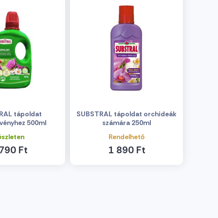
AL tápoldat
SUBSTRAL tápoldat orchideák
vényhez 500ml
számára 250ml
észleten
Rendelhető
790 Ft
1 890 Ft