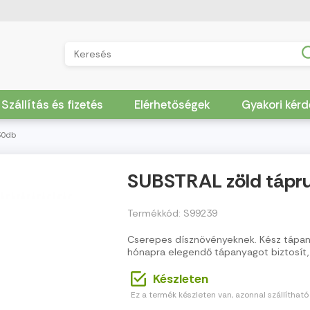
Szállítás és fizetés
Elérhetőségek
Gyakori kér
30db
SUBSTRAL zöld tápr
Termékkód: S99239
Cserepes dísznövényeknek. Kész tápan
hónapra elegendő tápanyagot biztosít,
Készleten
Ez a termék készleten van, azonnal szállítható