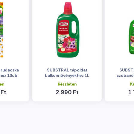
rudacska
SUBSTRAL tápoldat
SUBSTR
hez 10db
balkonnövényekhez 1L
szobanö
en
Készleten
K
 Ft
2 990 Ft
1 