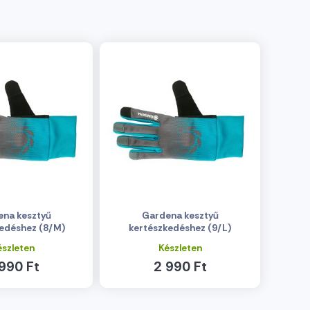
na kesztyű
Gardena kesztyű
edéshez (8/M)
kertészkedéshez (9/L)
észleten
Készleten
990 Ft
2 990 Ft