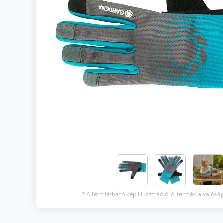
* A fent látható kép illusztráció. A termék a valósá