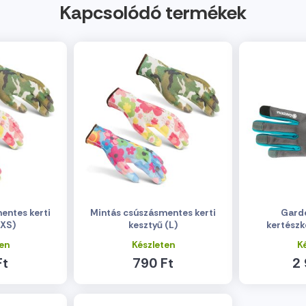
Kapcsolódó termékek
entes kerti
Mintás csúszásmentes kerti
Garde
(XS)
kesztyű (L)
kertészk
en
Készleten
K
Ft
790 Ft
2 