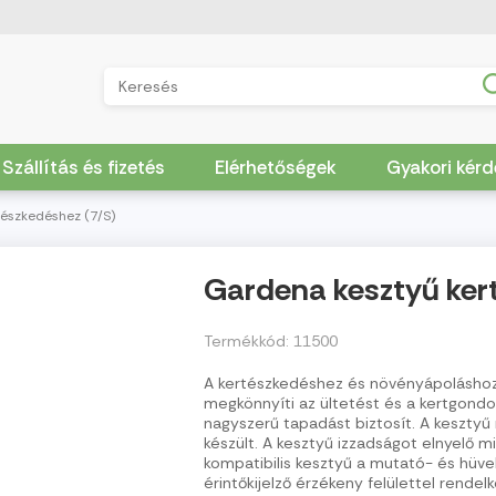
Szállítás és fizetés
Elérhetőségek
Gyakori kér
észkedéshez (7/S)
Gardena kesztyű ker
Termékkód: 11500
A kertészkedéshez és növényápoláshoz 
megkönnyíti az ültetést és a kertgondoz
nagyszerű tapadást biztosít. A kesztyű
készült. A kesztyű izzadságot elnyelő m
kompatibilis kesztyű a mutató- és hüvel
érintőkijelző érzékeny felülettel rendelk