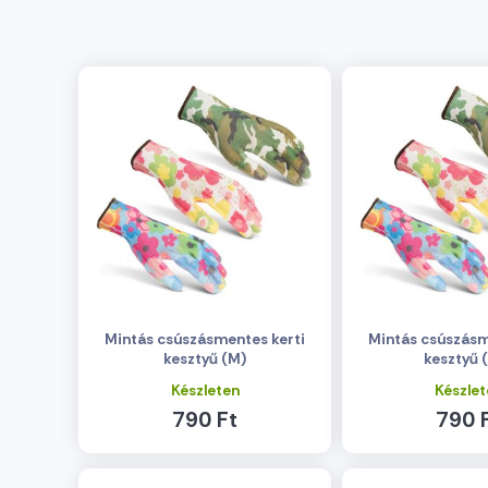
Mintás csúszásmentes kerti
Mintás csúszásm
kesztyű (M)
kesztyű 
Készleten
Készlet
790 Ft
790 