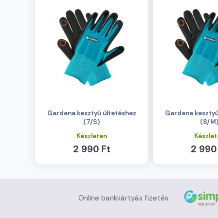
Gardena kesztyű ültetéshez
Gardena kesztyű
(7/S)
(8/M
Készleten
Készlet
2 990 Ft
2 990
Online bankkártyás fizetés