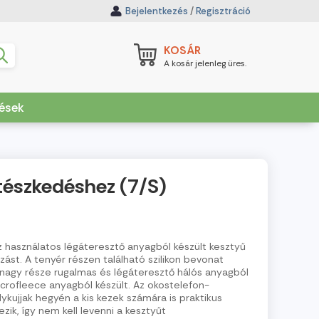
Bejelentkezés
/
Regisztráció
KOSÁR
A kosár jelenleg üres.
dések
tészkedéshez (7/S)
használatos légáteresztő anyagból készült kesztyű
ást. A tenyér részen található szilikon bevonat
 nagy része rugalmas és légáteresztő hálós anyagból
icrofleece anyagból készült. Az okostelefon-
ykujjak hegyén a kis kezek számára is praktikus
ezik, így nem kell levenni a kesztyűt