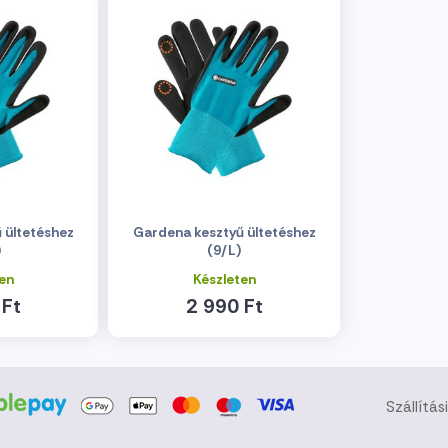
 ültetéshez
Gardena kesztyű ültetéshez
)
(9/L)
en
Készleten
 Ft
2 990 Ft
Szállítás