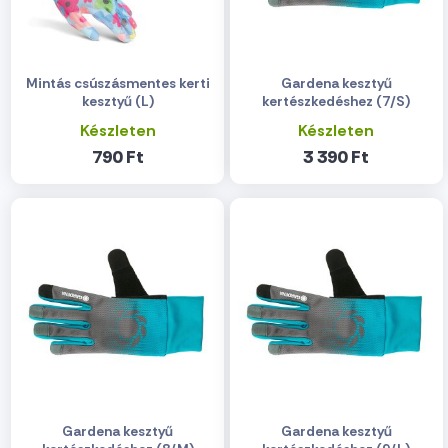
Mintás csúszásmentes kerti
Gardena kesztyű
kesztyű (L)
kertészkedéshez (7/S)
Készleten
Készleten
790 Ft
3 390 Ft
Gardena kesztyű
Gardena kesztyű