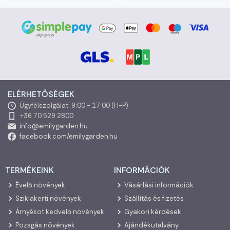
ELÉRHETŐSÉGEK
Ügyfélszolgálat: 9:00 - 17:00 (H-P)
+36 70 529 2800
info@emilygarden.hu
facebook.com/emilygarden.hu
TERMÉKEINK
INFORMÁCIÓK
Évelő növények
Vásárlási információk
Sziklakerti növények
Szállítás és fizetés
Árnyékot kedvelő növények
Gyakori kérdések
Pozsgás növények
Ajándékutalvány