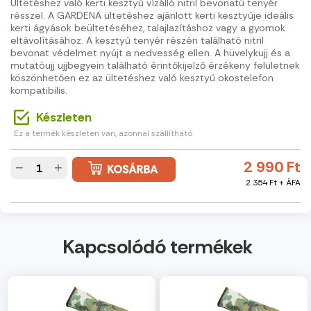
Ültetéshez való kerti kesztyű vízálló nitril bevonatú tenyér
résszel. A GARDENA ültetéshez ajánlott kerti kesztyűje ideális
kerti ágyások beültetéséhez, talajlazításhoz vagy a gyomok
eltávolításához. A kesztyű tenyér részén található nitril
bevonat védelmet nyújt a nedvesség ellen. A hüvelykujj és a
mutatóujj ujjbegyein található érintőkijelző érzékeny felületnek
köszönhetően ez az ültetéshez való kesztyű okostelefon
kompatibilis.
Készleten
Ez a termék készleten van, azonnal szállítható
2 990 Ft
−
+
2 354 Ft + ÁFA
Kapcsolódó termékek