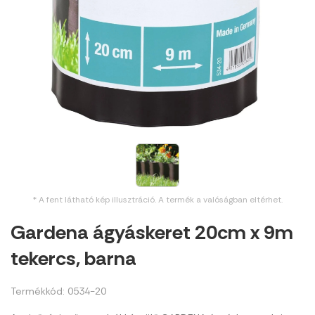
* A fent látható kép illusztráció. A termék a valóságban eltérhet.
Gardena ágyáskeret 20cm x 9m
tekercs, barna
Termékkód: 0534-20