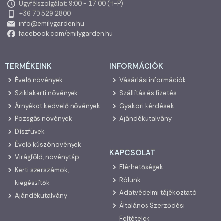
Ügyfélszolgálat: 9:00 - 17:00 (H-P)
+36 70 529 2800
info@emilygarden.hu
facebook.com/emilygarden.hu
TERMÉKEINK
INFORMÁCIÓK
Évelő növények
Vásárlási információk
Sziklakerti növények
Szállítás és fizetés
Árnyékot kedvelő növények
Gyakori kérdések
Pozsgás növények
Ajándékutalvány
Díszfüvek
Évelő kúszónövények
KAPCSOLAT
Virágföld, növénytáp
Elérhetőségek
Kerti szerszámok,
Rólunk
kiegészítők
Adatvédelmi tájékoztató
Ajándékutalvány
Általános Szerződési
Feltételek