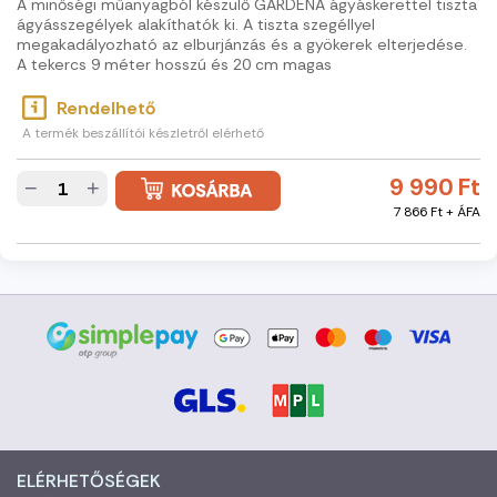
A minőségi műanyagból készülő GARDENA ágyáskerettel tiszta
ágyásszegélyek alakíthatók ki. A tiszta szegéllyel
megakadályozható az elburjánzás és a gyökerek elterjedése.
A tekercs 9 méter hosszú és 20 cm magas
Rendelhető
A termék beszállítói készletről elérhető
9 990 Ft
−
+
7 866 Ft + ÁFA
ELÉRHETŐSÉGEK