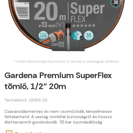
* A fent látható kép illusztráció. A termék a valóságban eltérhet.
Gardena Premium SuperFlex
tömlő, 1/2" 20m
Termékkód: 18093-20
Csavarodásmentes és nem csomózódik, kényelmesen
feltekerhető. A vastag tömlőfal biztonságról és hosszú
élettartamról gondoskodik. 35 bar nyomásállóság.