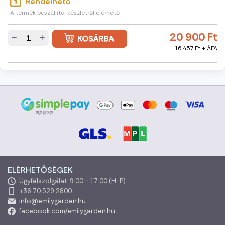
Rendelhető
A termék beszállítói készletről elérhető
20 900 Ft
−
+
16 457 Ft + ÁFA
ELÉRHETŐSÉGEK
Ügyfélszolgálat: 9:00 - 17:00 (H-P)
+36 70 529 2800
info@emilygarden.hu
facebook.com/emilygarden.hu