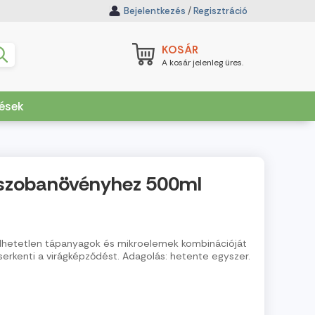
Bejelentkezés
/
Regisztráció
KOSÁR
A kosár jelenleg üres.
dések
szobanövényhez 500ml
hetetlen tápanyagok és mikroelemek kombinációját
serkenti a virágképződést. Adagolás: hetente egyszer.