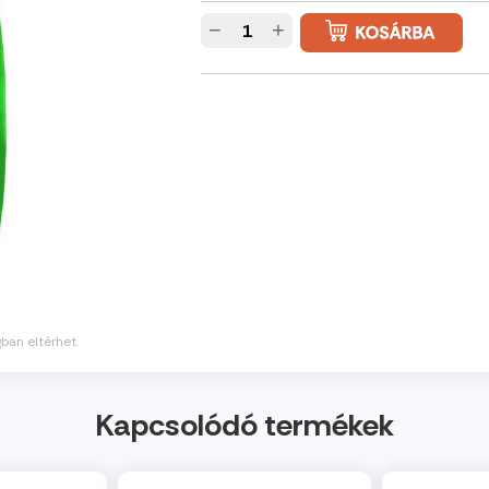
−
+
gban eltérhet.
Kapcsolódó termékek