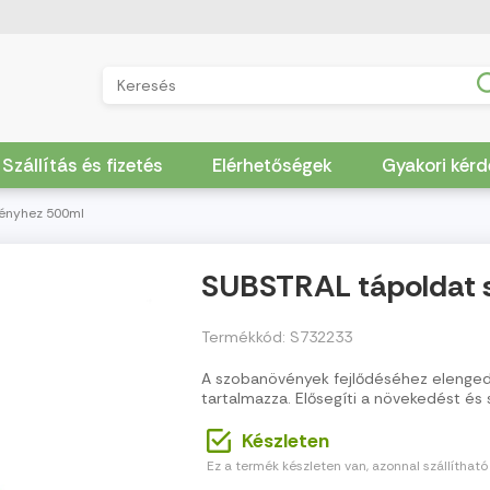
Szállítás és fizetés
Elérhetőségek
Gyakori kér
ényhez 500ml
SUBSTRAL tápoldat 
Termékkód: S732233
A szobanövények fejlődéséhez elenged
tartalmazza. Elősegíti a növekedést és 
Készleten
Ez a termék készleten van, azonnal szállítható