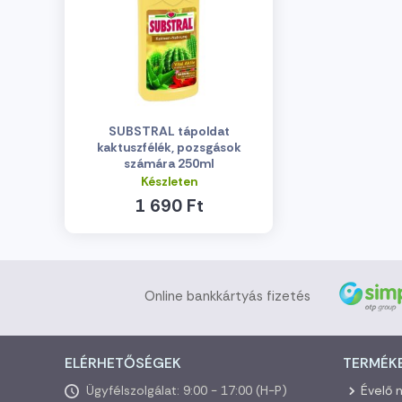
SUBSTRAL tápoldat
kaktuszfélék, pozsgások
számára 250ml
Készleten
1 690 Ft
Online bankkártyás fizetés
ELÉRHETŐSÉGEK
TERMÉK
Ügyfélszolgálat: 9:00 - 17:00 (H-P)
Évelő 