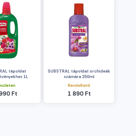
AL tápoldat
SUBSTRAL tápoldat orchideák
övényekhez 1L
számára 250ml
észleten
Rendelhető
990 Ft
1 890 Ft