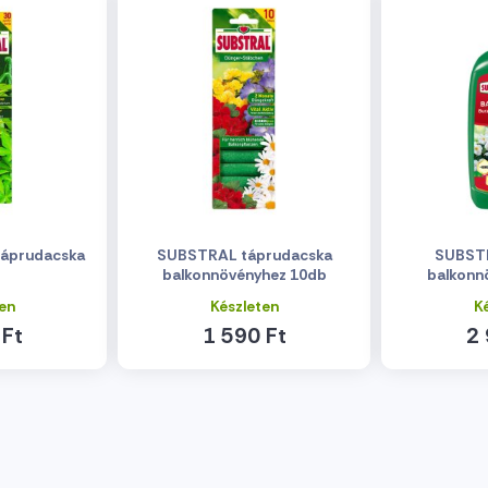
táprudacska
SUBSTRAL táprudacska
SUBSTR
balkonnövényhez 10db
balkonn
en
Készleten
K
 Ft
1 590 Ft
2 