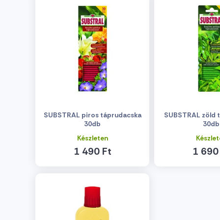
SUBSTRAL piros táprudacska
SUBSTRAL zöld 
30db
30db
Készleten
Készlet
1 490 Ft
1 690