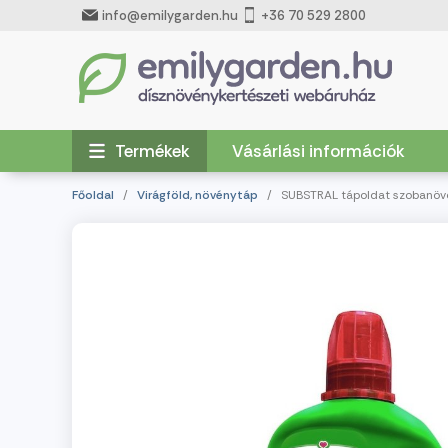
info@emilygarden.hu
+36 70 529 2800
Termékek
Vásárlási információk
Főoldal
/
Virágföld, növénytáp
/ SUBSTRAL tápoldat szobanöv