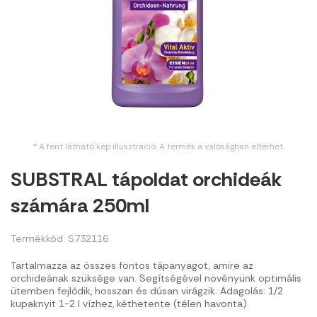
* A fent látható kép illusztráció. A termék a valóságban eltérhet.
SUBSTRAL tápoldat orchideák
számára 250ml
Termékkód: S732116
Tartalmazza az összes fontos tápanyagot, amire az
orchideának szüksége van. Segítségével növényünk optimális
ütemben fejlődik, hosszan és dúsan virágzik. Adagolás: 1/2
kupaknyit 1-2 l vízhez, kéthetente (télen havonta)