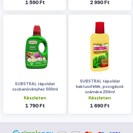
1 590 Ft
2 990 Ft
SUBSTRAL tápoldat
SUBSTRAL tápoldat
kaktuszfélék, pozsgások
szobanövényhez 500ml
számára 250ml
Készleten
Készleten
1 790 Ft
1 690 Ft