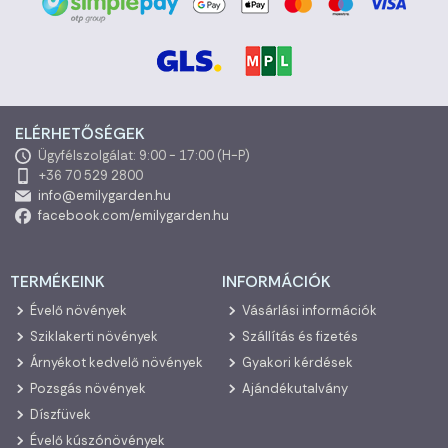
ELÉRHETŐSÉGEK
Ügyfélszolgálat: 9:00 - 17:00 (H-P)
+36 70 529 2800
info@emilygarden.hu
facebook.com/emilygarden.hu
TERMÉKEINK
INFORMÁCIÓK
Évelő növények
Vásárlási információk
Sziklakerti növények
Szállítás és fizetés
Árnyékot kedvelő növények
Gyakori kérdések
Pozsgás növények
Ajándékutalvány
Díszfüvek
Évelő kúszónövények