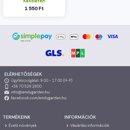
Készleten
1 550 Ft
ELÉRHETŐSÉGEK
Ügyfélszolgálat: 9:00 - 17:00 (H-P)
+36 70 529 2800
info@emilygarden.hu
facebook.com/emilygarden.hu
TERMÉKEINK
INFORMÁCIÓK
Évelő növények
Vásárlási információk