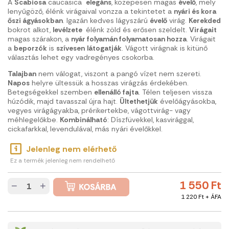
A
Scabiosa
caucasica
elegáns
, közepesen magas
évelő
, mely
lenyűgöző, élénk virágaival vonzza a tekintetet a
nyári és kora
őszi ágyásokban
. Igazán kedves lágyszárú
évelő
virág.
Kerekded
bokrot alkot,
levélzete
élénk zöld és erősen szeldelt.
V
irágait
magas szárakon, a
nyár folyamán folyamatosan hozza
. Virágait
a
beporzók
is
szívesen
látogatják
. Vágott virágnak is kitünő
választás lehet egy vadregényes csokorba.
Talajban
nem válogat, viszont a pangó vízet nem szereti.
Napos
helyre ültessük a hosszas virágzás érdekében.
Betegségekkel szemben
ellenálló fajta
. Télen teljesen vissza
húzódik, majd tavasszal újra hajt.
Ültethetjük
évelőágyásokba,
vegyes virágágyakba, prérikertekbe, vágottvirág- vagy
méhlegelőkbe.
Kombinálható
: Díszfüvekkel, kasvirággal,
cickafarkkal, levendulával, más nyári évelőkkel.
Jelenleg nem elérhető
Ez a termék jelenleg nem rendelhető
1 550 Ft
−
+
1 220 Ft + ÁFA