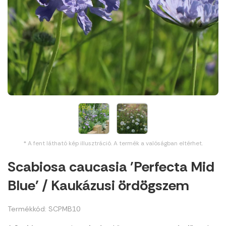
* A fent látható kép illusztráció. A termék a valóságban eltérhet.
Scabiosa caucasia 'Perfecta Mid
Blue' / Kaukázusi ördögszem
Termékkód: SCPMB10