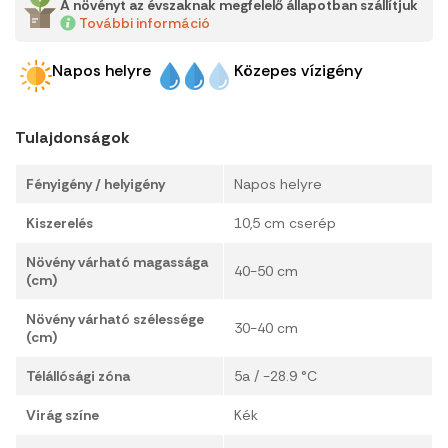
A növényt az évszaknak megfelelő állapotban szállítjuk
További információ
Napos helyre
Közepes vízigény
Tulajdonságok
Fényigény / helyigény
Napos helyre
Kiszerelés
10,5 cm cserép
Növény várható magassága
40-50 cm
(cm)
Növény várható szélessége
30-40 cm
(cm)
Télállósági zóna
5a / -28.9 °C
Virág színe
Kék