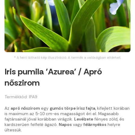
* A fent látható kép illusztráció. A termék a valóságban eltérhet.
Iris pumila 'Azurea' / Apró
nőszirom
Termékkód: IPA9
Az
apró nőszirom
egy
gumós törpe írisz fajta
, kifejlett korában
is maximum az 5-10 cm-es magasságot éri el. Magasabb
fajtársainál jóval korábban virágzik.
Levélzete
fényes zöld, és
kardszerűen felfelé ágazó.
Napos
vagy
félárnyékos
helyre
ültessük.