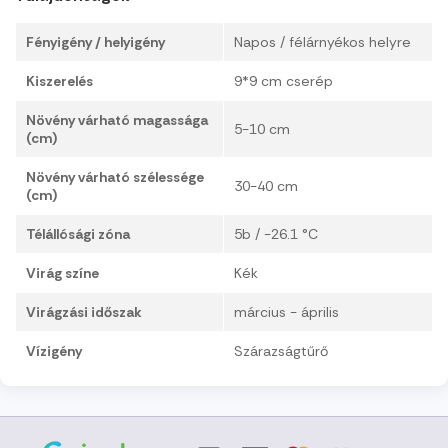
Fényigény / helyigény
Napos / félárnyékos helyre
Kiszerelés
9*9 cm cserép
Növény várható magassága
5-10 cm
(cm)
Növény várható szélessége
30-40 cm
(cm)
Télállósági zóna
5b / -26.1 °C
Virág színe
Kék
Virágzási időszak
március - április
Vízigény
Szárazságtűrő