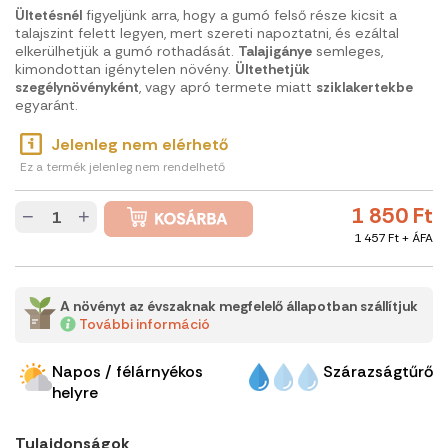
Ültetésnél
figyeljünk arra, hogy a gumó felső része kicsit a
talajszint felett legyen, mert szereti napoztatni, és ezáltal
elkerülhetjük a gumó rothadását.
Talajigánye
semleges,
kimondottan igénytelen növény.
Ültethetjük
szegélynövényként
, vagy apró termete miatt
sziklakertekbe
egyaránt.
Jelenleg nem elérhető
Ez a termék jelenleg nem rendelhető
1 850 Ft
−
+
1 457 Ft + ÁFA
A növényt az évszaknak megfelelő állapotban szállítjuk
További információ
Napos / félárnyékos
Szárazságtűrő
helyre
Tulajdonságok