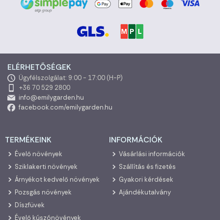
ELÉRHETŐSÉGEK
Ügyfélszolgálat: 9:00 - 17:00 (H-P)
+36 70 529 2800
info@emilygarden.hu
facebook.com/emilygarden.hu
TERMÉKEINK
INFORMÁCIÓK
Évelő növények
Vásárlási információk
Sziklakerti növények
Szállítás és fizetés
Árnyékot kedvelő növények
Gyakori kérdések
Pozsgás növények
Ajándékutalvány
Díszfüvek
Évelő kúszónövények