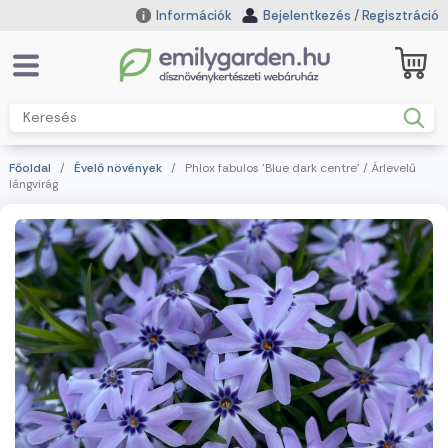
Információk
Bejelentkezés
/
Regisztráció
Főoldal
/
Évelő növények
/ Phlox fabulos 'Blue dark centre' / Árlevelű
lángvirág