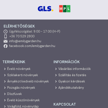
ELÉRHETŐSÉGEK
Ügyfélszolgálat: 9:00 - 17:00 (H-P)
+36 70 529 2800
info@emilygarden.hu
facebook.com/emilygarden.hu
TERMÉKEINK
INFORMÁCIÓK
Évelő növények
Vásárlási információk
Sziklakerti növények
Szállítás és fizetés
Árnyékot kedvelő növények
Gyakori kérdések
Pozsgás növények
Ajándékutalvány
Díszfüvek
Évelő kúszónövények
KAPCSOLAT
Virágföld, növénytáp