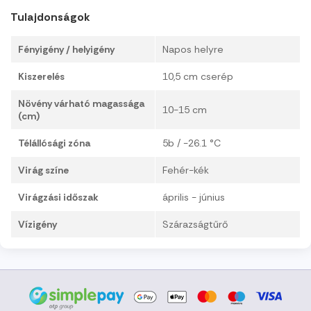
Tulajdonságok
Fényigény / helyigény
Napos helyre
Kiszerelés
10,5 cm cserép
Növény várható magassága
10-15 cm
(cm)
Télállósági zóna
5b / -26.1 °C
Virág színe
Fehér-kék
Virágzási időszak
április - június
Vízigény
Szárazságtűrő