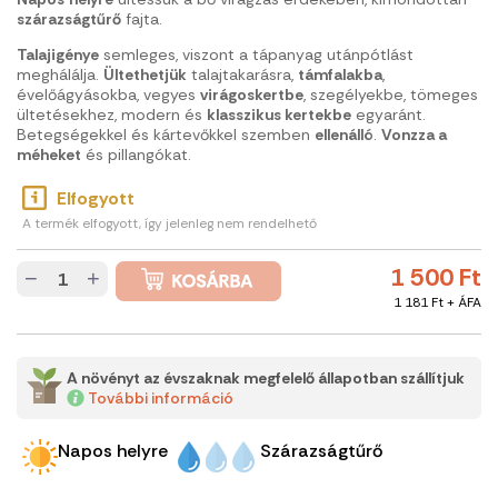
szárazságtűrő
fajta.
Talajigénye
semleges, viszont a tápanyag utánpótlást
meghálálja.
Ültethetjük
talajtakarásra,
támfalakba
,
évelőágyásokba, vegyes
virágoskertbe
, szegélyekbe, tömeges
ültetésekhez, modern és
klasszikus kertekbe
egyaránt.
Betegségekkel és kártevőkkel szemben
ellenálló
.
Vonzza a
méheket
és pillangókat.
Elfogyott
A termék elfogyott, így jelenleg nem rendelhető
1 500 Ft
−
+
1 181 Ft + ÁFA
A növényt az évszaknak megfelelő állapotban szállítjuk
További információ
Napos helyre
Szárazságtűrő