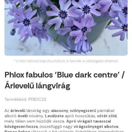
* A fent látható kép illusztráció. A termék a valóságban eltérhet.
Phlox fabulos 'Blue dark centre' /
Árlevelű lángvirág
Termékkód: PFBDC10
Az
árlevelű
lánvirág egy
alacsony
,
szőnyegszerű
párnákat
alkotó
évelő
növény.
Levélzete
apró hosszúkás,
sötét zöld
,
mely télen sem húzódik vissza.
Apró virágait tavasszal
bőségesen hozza
, összefüggő nagy
virágszőnyeget alkotva
.
Napos
helyre
ültessük a bő virágzás érdekében, kimondottan