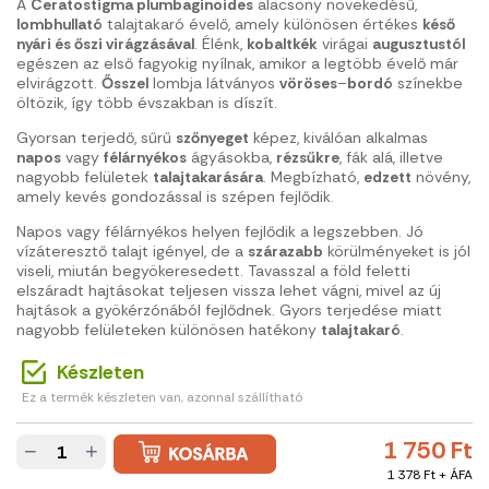
A
Ceratostigma plumbaginoides
alacsony növekedésű,
lombhullató
talajtakaró évelő, amely különösen értékes
késő
nyári és őszi virágzásával
. Élénk,
kobaltkék
virágai
augusztustól
egészen az első fagyokig nyílnak, amikor a legtöbb évelő már
elvirágzott.
Ősszel
lombja látványos
vöröses
–
bordó
színekbe
öltözik, így több évszakban is díszít.
Gyorsan terjedő, sűrű
szőnyeget
képez, kiválóan alkalmas
napos
vagy
félárnyékos
ágyásokba,
rézsűkre
, fák alá, illetve
nagyobb felületek
talajtakarására
. Megbízható,
edzett
növény,
amely kevés gondozással is szépen fejlődik.
Napos vagy félárnyékos helyen fejlődik a legszebben. Jó
vízáteresztő talajt igényel, de a
szárazabb
körülményeket is jól
viseli, miután begyökeresedett. Tavasszal a föld feletti
elszáradt hajtásokat teljesen vissza lehet vágni, mivel az új
hajtások a gyökérzónából fejlődnek. Gyors terjedése miatt
nagyobb felületeken különösen hatékony
talajtakaró
.
Készleten
Ez a termék készleten van, azonnal szállítható
1 750 Ft
−
+
1 378 Ft + ÁFA