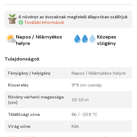
A növényt az évszaknak megfelelő állapotban szállítjuk
További információ
Napos / félárnyékos
Közepes
helyre
vízigény
Tulajdonságok
Fényigény / helyigény
Napos / félárnyékos helyre
Kiszerelés
9*9 cm cserép
Növény várható magassága
10-15 m
(cm)
Télállósági zóna
6b / -20.6 °C
Virág színe
Kék