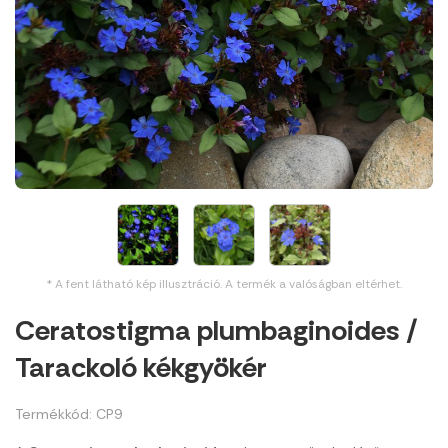
* A fent látható kép illusztráció. A termék a valóságban eltérhet.
Ceratostigma plumbaginoides /
Tarackoló kékgyökér
Termékkód: CP9