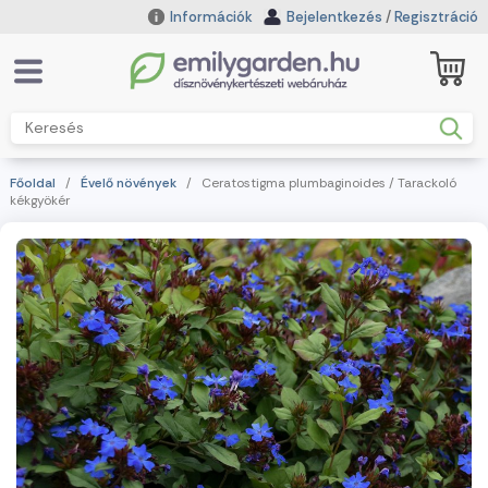
Információk
Bejelentkezés
/
Regisztráció
Főoldal
/
Évelő növények
/ Ceratostigma plumbaginoides / Tarackoló
kékgyökér