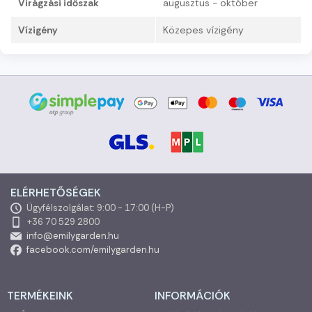
Virágzási időszak
augusztus - október
Vízigény
Közepes vízigény
ELÉRHETŐSÉGEK
Ügyfélszolgálat: 9:00 - 17:00 (H-P)
+36 70 529 2800
info@emilygarden.hu
facebook.com/emilygarden.hu
TERMÉKEINK
INFORMÁCIÓK