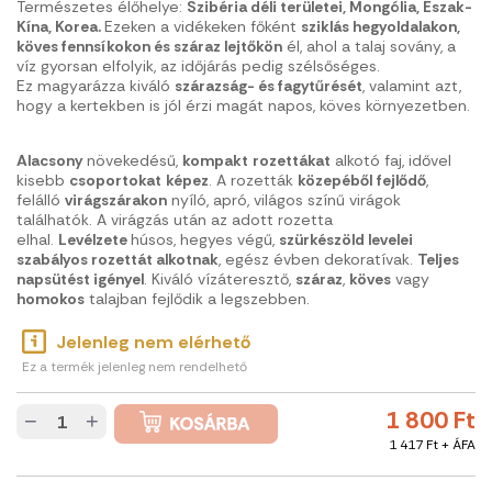
Természetes élőhelye:
Szibéria déli területei,
Mongólia,
Észak-
Kína,
Korea.
Ezeken a vidékeken főként
sziklás hegyoldalakon,
köves fennsíkokon és száraz lejtőkön
él, ahol a talaj sovány, a
víz gyorsan elfolyik, az időjárás pedig szélsőséges.
Ez magyarázza kiváló
szárazság- és fagytűrését
, valamint azt,
hogy a kertekben is jól érzi magát napos, köves környezetben.
Alacsony
növekedésű,
kompakt
rozettákat
alkotó faj, idővel
kisebb
csoportokat
képez
. A rozetták
közepéből
fejlődő
,
felálló
virágszárakon
nyíló, apró, világos színű virágok
találhatók. A virágzás után az adott rozetta
elhal.
Levélzete
húsos, hegyes végű,
szürkészöld levelei
szabályos rozettát alkotnak
, egész évben dekoratívak.
Teljes
napsütést igényel
. Kiváló vízáteresztő,
száraz
,
köves
vagy
homokos
talajban fejlődik a legszebben.
Jelenleg nem elérhető
Ez a termék jelenleg nem rendelhető
1 800 Ft
−
+
1 417 Ft + ÁFA