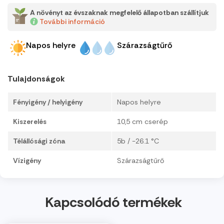
A növényt az évszaknak megfelelő állapotban szállítjuk
További információ
Napos helyre
Szárazságtűrő
Tulajdonságok
Fényigény / helyigény
Napos helyre
Kiszerelés
10,5 cm cserép
Télállósági zóna
5b / -26.1 °C
Vízigény
Szárazságtűrő
Kapcsolódó termékek