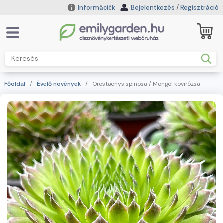
Információk
Bejelentkezés
/
Regisztráció
Főoldal
/
Évelő növények
/ Orostachys spinosa / Mongol kövirózsa