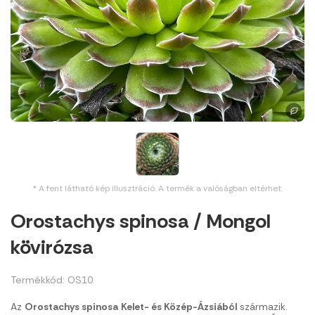
* A fent látható kép illusztráció. A termék a valóságban eltérhet.
Orostachys spinosa / Mongol
kövirózsa
Termékkód: OS10
Az
Orostachys spinosa
Kelet- és Közép-Ázsiából
származik.