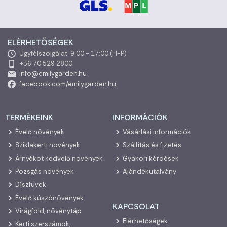
ELÉRHETŐSÉGEK
Ügyfélszolgálat: 9:00 - 17:00 (H-P)
+36 70 529 2800
info@emilygarden.hu
facebook.com/emilygarden.hu
TERMÉKEINK
INFORMÁCIÓK
Évelő növények
Vásárlási információk
Sziklakerti növények
Szállítás és fizetés
Árnyékot kedvelő növények
Gyakori kérdések
Pozsgás növények
Ajándékutalvány
Díszfüvek
Évelő kúszónövények
KAPCSOLAT
Virágföld, növénytáp
Elérhetőségek
Kerti szerszámok,