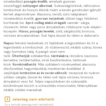
növekedésű
pozsgás évelők,
amelyek gyorsan
összefüggő
szőnyeget alkotnak
. Szárazságtűrésük, változatos
lombszínük és hosszú életük miatt a kevés gondozást igénylő
kertek alapnövényei. Alacsony, terülő, sűrű talajtakaró
növekedésű évelők,
gyorsan
terjednek
, idővel nagy felületet
borítanak be.
Apró csillag alakú virágaik
vannak- sárga,
rózsaszín, fehér vagy piros árnyalatban, többnyire nyár elején–
közepén.
Húsos, pozsgás levelek
, zöld, sárgászöld, bronzos,
vöröses árnyalatokban. Sok fajta ősszel és télen is dekoratív.
Napos
fekvést kedvelnek, itt fejlődnek a legszebben és itt a
legerősebb a lombszínük. Jó vízáteresztő, inkább száraz, köves
vagy homokos talaj. A pangó vizet nem
tűrik.
Ültethetjük
sziklakertbe,
támfalakra
, rézsűkre, kavicsos
kertekbe, tetőkertekbe, sírok beültetésére, térkövek
közé.
Kombinálhatók
: Más sziklakerti növényekkel, alacsony
díszfüvekkel, hagymásokkal, mediterrán évelőkkel. A
varjúhájak
lombszíne az év során változik
: tavasszal és nyáron
zöldes–sárgás, ősszel és télen sok fajta vöröses, bronzos
árnyalatot vesz fel. Teljes napsütésben és szárazabb
körülmények között a színeződés intenzívebb, félárnyékban
inkább zöldek maradnak.
Jelenleg nem elérhető
Ez a termék jelenleg nem rendelhető