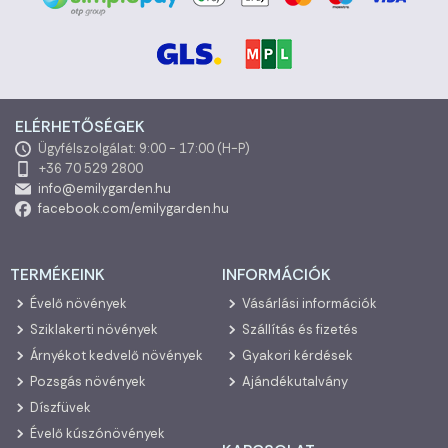
ELÉRHETŐSÉGEK
Ügyfélszolgálat: 9:00 - 17:00 (H-P)
+36 70 529 2800
info@emilygarden.hu
facebook.com/emilygarden.hu
TERMÉKEINK
INFORMÁCIÓK
Évelő növények
Vásárlási információk
Sziklakerti növények
Szállítás és fizetés
Árnyékot kedvelő növények
Gyakori kérdések
Pozsgás növények
Ajándékutalvány
Díszfüvek
Évelő kúszónövények