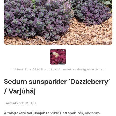
* A fent látható kép illusztráció. A termék a valóságban eltérhet.
Sedum sunsparkler 'Dazzleberry'
/ Varjúháj
Termékkód: SSD11
A
talajtakaró
varjúhájak
rendkívül
strapabírók
, alacsony