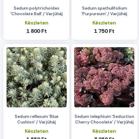
Sedum polytrichoides
Sedum spathulifolium
'Chocolate Ball' / Varjúháj
'Purpureum' / Varjúháj
Készleten
Készleten
1 800 Ft
1 750 Ft
Sedum reflexum 'Blue
Sedum telephium 'Seduction
Cushion' / Varjúháj
Cherry Chocolate' / Varjúháj
Készleten
Készleten