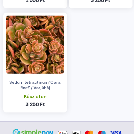
1 550 Ft
3 250 Ft
Sedum tetractinum 'Coral
Reef' / Varjúháj
Készleten
3 250 Ft