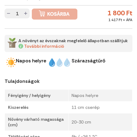
1 800 Ft
−
+
1 417 Ft + ÁFA
A növényt az évszaknak megfelelő állapotban szállítjuk
További információ
Napos helyre
Szárazságtűrő
Tulajdonságok
Fényigény / helyigény
Napos helyre
Kiszerelés
11 cm cserép
Növény várható magassága
20-30 cm
(cm)
Télállósági zóna
5b / -26.1 °C