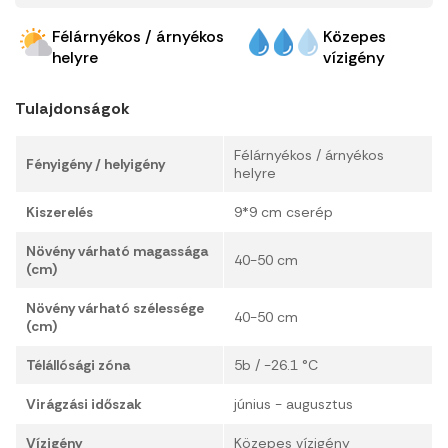
Félárnyékos / árnyékos
Közepes
helyre
vízigény
Tulajdonságok
Félárnyékos / árnyékos
Fényigény / helyigény
helyre
Kiszerelés
9*9 cm cserép
Növény várható magassága
40-50 cm
(cm)
Növény várható szélessége
40-50 cm
(cm)
Télállósági zóna
5b / -26.1 °C
Virágzási időszak
június - augusztus
Vízigény
Közepes vízigény