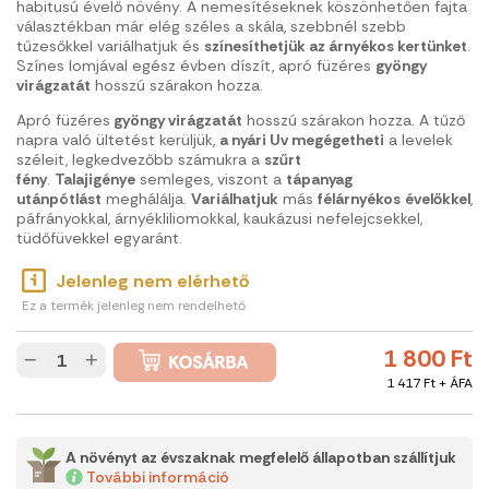
habitusú évelő növény. A nemesítéseknek köszönhetően fajta
választékban már elég széles a skála, szebbnél szebb
tűzesőkkel variálhatjuk és
színesíthetjük az árnyékos kertünket
.
Színes lomjával egész évben díszít, apró füzéres
gyöngy
virágzatát
hosszú szárakon hozza.
Apró füzéres
gyöngy virágzatát
hosszú szárakon hozza. A tűző
napra való ültetést kerüljük,
a nyári Uv megégetheti
a levelek
széleit, legkedvezőbb számukra a
szűrt
fény
.
Talajigénye
semleges, viszont a
tápanyag
utánpótlást
meghálálja.
Variálhatjuk
más
félárnyékos
évelőkkel
,
páfrányokkal, árnyékliliomokkal, kaukázusi nefelejcsekkel,
tüdőfüvekkel egyaránt.
Jelenleg nem elérhető
Ez a termék jelenleg nem rendelhető
1 800 Ft
−
+
1 417 Ft + ÁFA
A növényt az évszaknak megfelelő állapotban szállítjuk
További információ