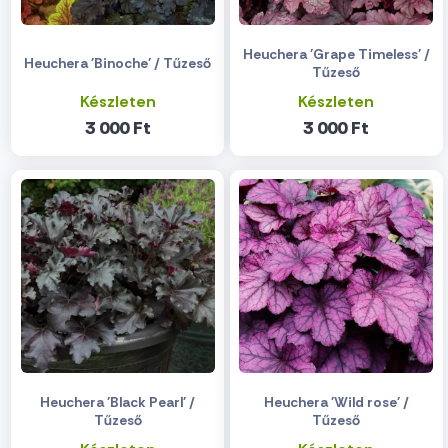
Heuchera 'Grape Timeless' /
Heuchera 'Binoche' / Tűzeső
Tűzeső
Készleten
Készleten
3 000 Ft
3 000 Ft
Heuchera 'Black Pearl' /
Heuchera 'Wild rose' /
Tűzeső
Tűzeső