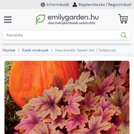
Információk
Bejelentkezés
/
Regisztráció
Főoldal
/
Évelő növények
/ Heucherella 'Sweet tee' / Turbáncső