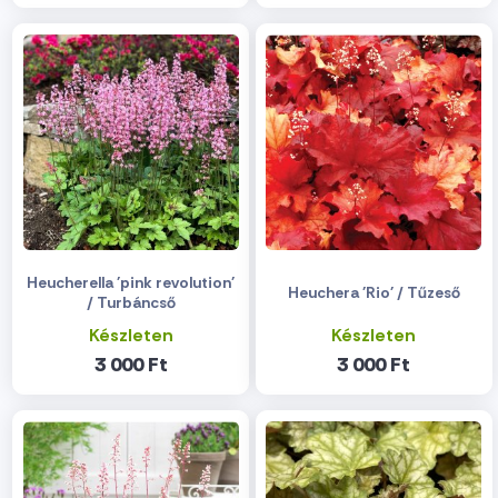
Heucherella 'pink revolution'
Heuchera 'Rio' / Tűzeső
/ Turbáncső
Készleten
Készleten
3 000 Ft
3 000 Ft