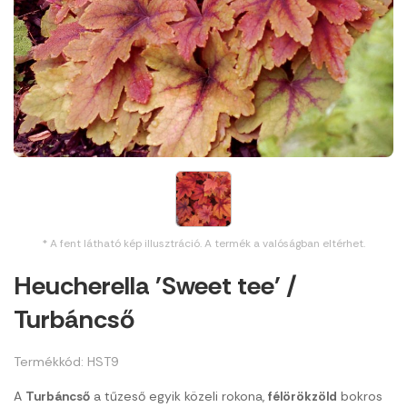
* A fent látható kép illusztráció. A termék a valóságban eltérhet.
Heucherella 'Sweet tee' /
Turbáncső
Termékkód: HST9
A
Turbáncső
a tűzeső egyik közeli rokona,
félörökzöld
bokros