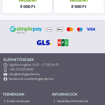
Készleten
Készleten
3 000 Ft
3 000 Ft
ELÉRHETŐSÉGEK
Ügyfélszolgálat: 9:00 - 17:00 (H-P)
+36 70 529 2800
info@emilygarden.hu
facebook.com/emilygarden.hu
TERMÉKEINK
INFORMÁCIÓK
Évelő növények
Vásárlási információk