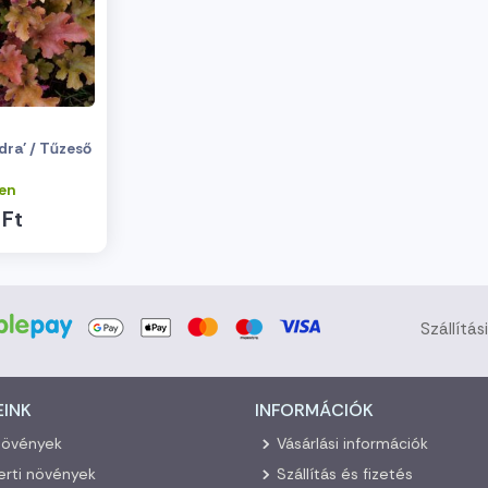
ra' / Tűzeső
en
 Ft
Szállítás
EINK
INFORMÁCIÓK
növények
Vásárlási információk
kerti növények
Szállítás és fizetés