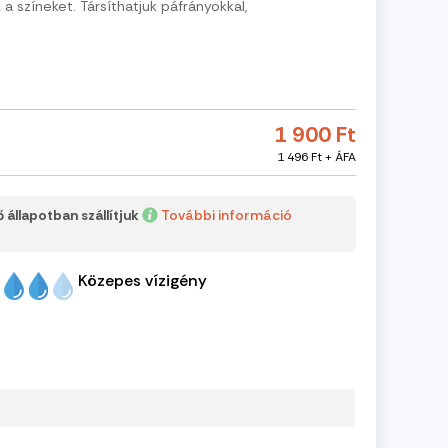
 a színeket. Társíthatjuk páfrányokkal,
1 900 Ft
1 496 Ft + ÁFA
 állapotban szállítjuk
További információ
Közepes vízigény