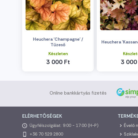
Heuchera 'Champagne' /
Heuchera 'Kassand
Tűzeső
Készleten
Készlet
3 000 Ft
3 000
Online bankkártyás fizetés
ELÉRHETŐSÉGEK
TERMÉK
Ügyfélszolgálat: 9:00 - 17:00 (H-P)
Évelő 
+36 70 529 2800
Szikla