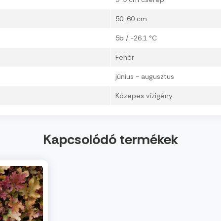
50-60 cm
5b / -26.1 °C
Fehér
június - augusztus
Közepes vízigény
Kapcsolódó termékek