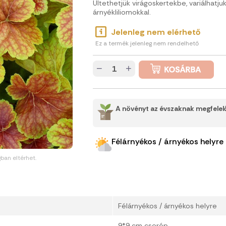
Ültethetjük virágoskertekbe, variálhatjuk
árnyékliliomokkal.
Jelenleg nem elérhető
Ez a termék jelenleg nem rendelhető
−
+
A növényt az évszaknak megfelelő
Félárnyékos / árnyékos helyre
gban eltérhet.
Félárnyékos / árnyékos helyre
9*9 cm cserép