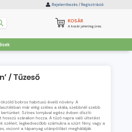
Bejelentkezés
/
Regisztráció
KOSÁR
A kosár jelenleg üres.
dések
n' / Tűzeső
rökzöld bokros habitusú évelő növény. A
asztékban már elég széles a skála, szebbnél szebb
k kertünket. Színes lomjával egész évben díszíti
t hosszú szárakon hozza. A tűző napra való ültetést
ek széleit, legkedvezőbb számukra a szűrt fény, vagy a
es, viszont a tápanyag utánpótlást meghálálják.