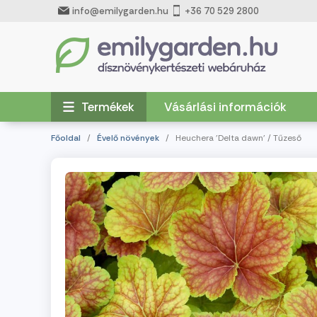
info@emilygarden.hu
+36 70 529 2800
Termékek
Vásárlási információk
Főoldal
/
Évelő növények
/ Heuchera 'Delta dawn' / Tűzeső