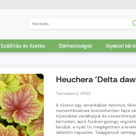
Szállítás és fizetés
Elérhetőségek
Gyakori kér
Heuchera 'Delta daw
Termékkód: HPA9
A tűzeső egy amerikában őshonos, félö
nemesítéseknek köszönhetően fajta vál
tűzesőkkel variálhatjuk és szinesíthetjü
kertünket, apró füzéres gyöngy virgzatá
kerüljük, a nyári Uv megégetheti a level
délelőtti napsütés. Talajigényük semleg