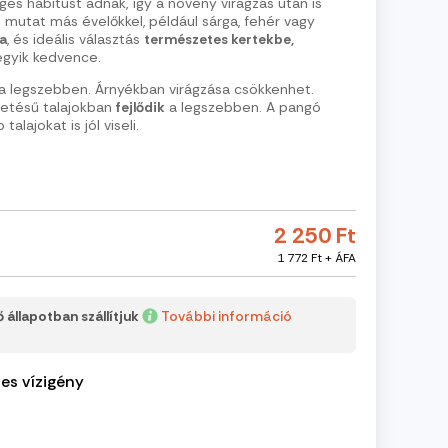
éges habitust adnak, így a növény virágzás után is
l mutat más évelőkkel, például sárga, fehér vagy
a
, és ideális választás
természetes kertekbe,
egyik kedvence.
 a legszebben. Árnyékban virágzása csökkenhet.
ezetésű talajokban
fejlődik
a legszebben. A pangó
talajokat is jól viseli.
2 250 Ft
1 772 Ft + ÁFA
 állapotban szállítjuk
További információ
es vízigény