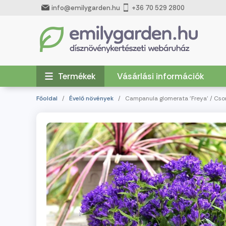
info@emilygarden.hu
+36 70 529 2800
Termékek
Vásárlási információk
Főoldal
/
Évelő növények
/ Campanula glomerata 'Freya' / Cso