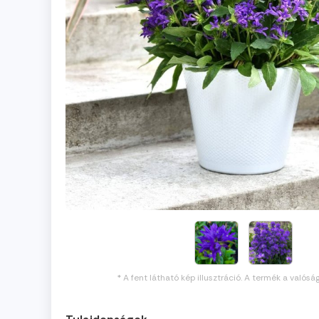
* A fent látható kép illusztráció. A termék a valósá