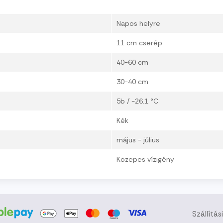
Napos helyre
11 cm cserép
40-60 cm
30-40 cm
5b / -26.1 °C
Kék
május - július
Közepes vízigény
Szállítás