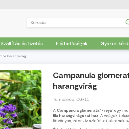
Szállítás és fizetés
Elérhetőségek
Gyakori kér
mós harangvirág
Campanula glomerat
harangvirág
Termékkód: CGF11
A
Campanula glomerata ‘Freya’
egy mut
lila harangvirágokat hoz
. A virágok tölc
látványos, intenzív színfoltot alkotnak