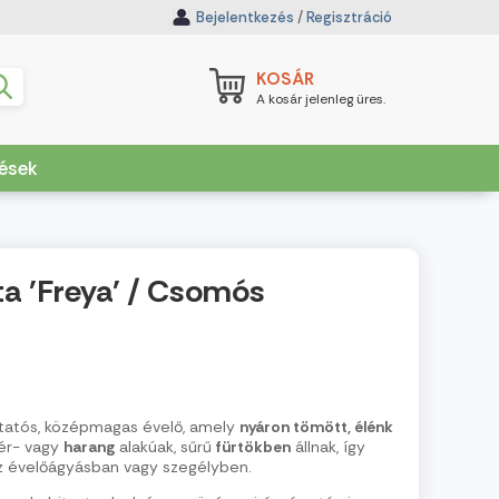
Bejelentkezés
/
Regisztráció
KOSÁR
A kosár jelenleg üres.
dések
a 'Freya' / Csomós
atós, középmagas évelő, amely
nyáron tömött, élénk
sér- vagy
harang
alakúak, sűrű
fürtökben
állnak, így
 az évelőágyásban vagy szegélyben.