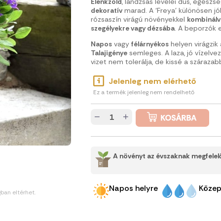
Élénkzöld
, lándzsás levelei dús, egészs
dekoratív
marad. A ‘Freya’ különösen jó
rózsaszín virágú növényekkel
kombinálv
szegélyekre vagy dézsába
. A beporzók 
Napos
vagy
félárnyékos
helyen virágzik
Talajigénye
semleges. A laza, jó vízelv
vizet nem tolerálja, de kissé a szárazabb 
Jelenleg nem elérhető
Ez a termék jelenleg nem rendelhető
−
+
A növényt az évszaknak megfelelő
Napos helyre
Közep
gban eltérhet.