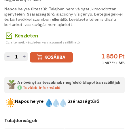
Napos
helyre ültessük. Talajban nem válogat, kimondottan
igénytelen.
Szárazságtűrő
, alacsony vízigényű. Betegségekkel
és kártevőkkel szemben
ellenálló
. Levélzete télen is díszíti
kertünket, visszavágás nem ajánlott.
Készleten
Ez a termék készleten van, azonnal szállítható
1 850 Ft
−
+
1 457 Ft + ÁFA
A növényt az évszaknak megfelelő állapotban szállítjuk
További információ
Napos helyre
Szárazságtűrő
Tulajdonságok