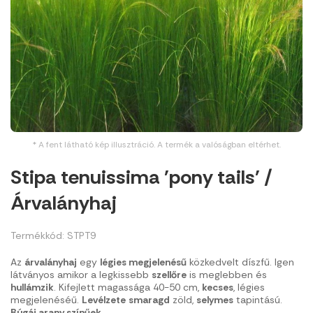
* A fent látható kép illusztráció. A termék a valóságban eltérhet.
Stipa tenuissima 'pony tails' /
Árvalányhaj
Termékkód: STPT9
Az
árvalányhaj
egy
légies megjelenésű
közkedvelt díszfű. Igen
látványos amikor a legkissebb
szellőre
is meglebben és
hullámzik
. Kifejlett magassága 40-50 cm,
kecses
, légies
megjelenéséű.
Levélzete
smaragd
zöld,
selymes
tapintású.
Búgái arany színűek
.