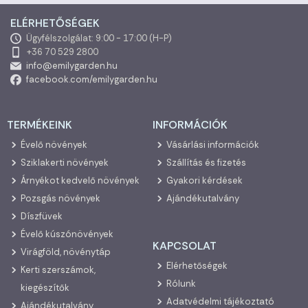
ELÉRHETŐSÉGEK
Ügyfélszolgálat: 9:00 - 17:00 (H-P)
+36 70 529 2800
info@emilygarden.hu
facebook.com/emilygarden.hu
TERMÉKEINK
INFORMÁCIÓK
Évelő növények
Vásárlási információk
Sziklakerti növények
Szállítás és fizetés
Árnyékot kedvelő növények
Gyakori kérdések
Pozsgás növények
Ajándékutalvány
Díszfüvek
Évelő kúszónövények
KAPCSOLAT
Virágföld, növénytáp
Elérhetőségek
Kerti szerszámok,
Rólunk
kiegészítők
Adatvédelmi tájékoztató
Ajándékutalvány