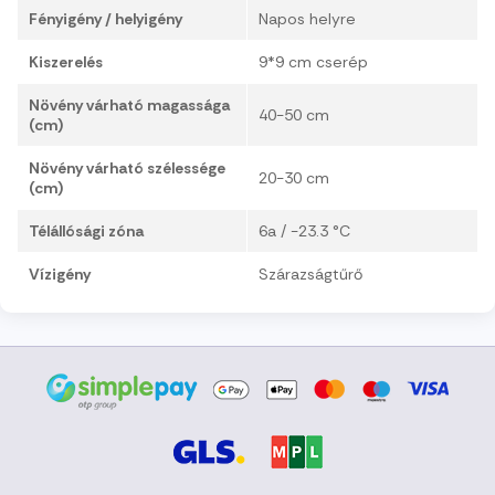
Fényigény / helyigény
Napos helyre
Kiszerelés
9*9 cm cserép
Növény várható magassága
40-50 cm
(cm)
Növény várható szélessége
20-30 cm
(cm)
Télállósági zóna
6a / -23.3 °C
Vízigény
Szárazságtűrő