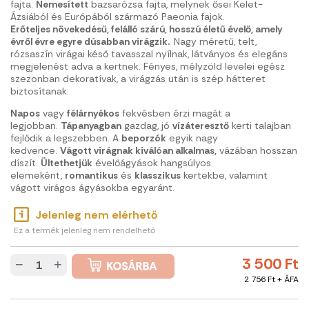
fajta.
Nemesített
bazsarózsa fajta, melynek ősei Kelet-
Ázsiából és Európából származó Paeonia fajok.
Erőteljes növekedésű, felálló szárú, hosszú életű évelő, amely
évről évre egyre dúsabban virágzik.
Nagy méretű, telt,
rózsaszín virágai késő tavasszal nyílnak, látványos és elegáns
megjelenést adva a kertnek. Fényes, mélyzöld levelei egész
szezonban dekoratívak, a virágzás után is szép hátteret
biztosítanak.
Napos
vagy
félárnyékos
fekvésben érzi magát a
legjobban.
Tápanyagban
gazdag, jó
vízáteresztő
kerti talajban
fejlődik a legszebben. A
beporzók
egyik nagy
kedvence.
Vágott virágnak kiválóan alkalmas,
vázában hosszan
díszít.
Ültethetjük
évelőágyások hangsúlyos
elemeként,
romantikus
és
klasszikus
kertekbe, valamint
vágott virágos ágyásokba egyaránt.
Jelenleg nem elérhető
Ez a termék jelenleg nem rendelhető
3 500 Ft
−
+
2 756 Ft + ÁFA