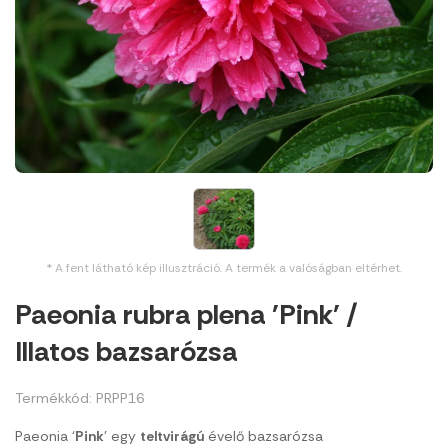
* A fent látható kép illusztráció. A termék a valóságban eltérhet.
Paeonia rubra plena 'Pink' /
Illatos bazsarózsa
Termékkód: PRPP16
Paeonia ‘
Pink
’ egy
teltvirágú
évelő bazsarózsa