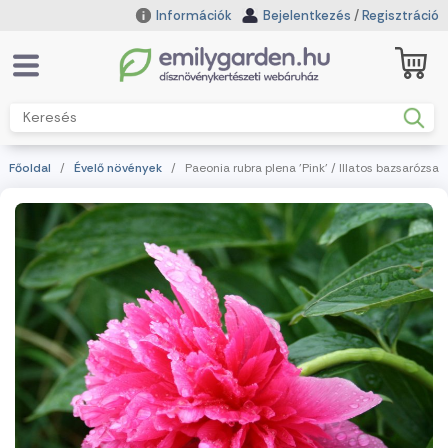
Információk
Bejelentkezés
/
Regisztráció
Főoldal
/
Évelő növények
/ Paeonia rubra plena 'Pink' / Illatos bazsarózsa