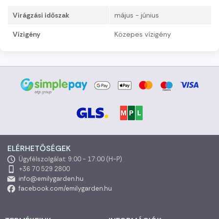
Virágzási időszak
május - június
Vízigény
Közepes vízigény
ELÉRHETŐSÉGEK
Ügyfélszolgálat: 9:00 - 17:00 (H-P)
+36 70 529 2800
info@emilygarden.hu
facebook.com/emilygarden.hu