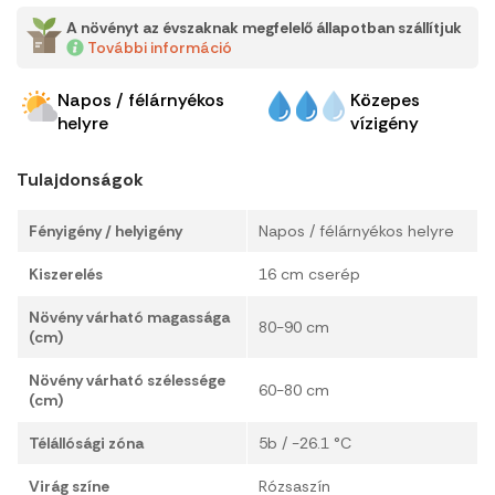
A növényt az évszaknak megfelelő állapotban szállítjuk
További információ
Napos / félárnyékos
Közepes
helyre
vízigény
Tulajdonságok
Fényigény / helyigény
Napos / félárnyékos helyre
Kiszerelés
16 cm cserép
Növény várható magassága
80-90 cm
(cm)
Növény várható szélessége
60-80 cm
(cm)
Télállósági zóna
5b / -26.1 °C
Virág színe
Rózsaszín