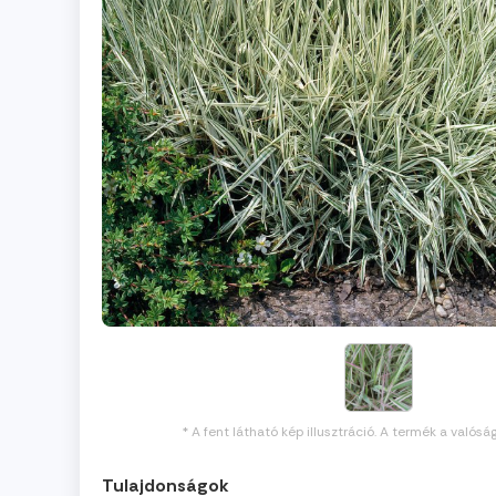
* A fent látható kép illusztráció. A termék a valósá
Tulajdonságok