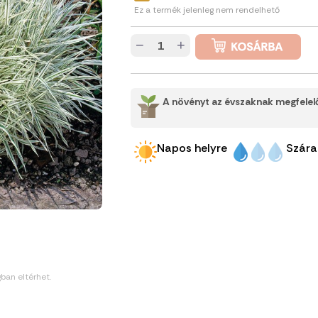
Ez a termék jelenleg nem rendelhető
−
+
A növényt az évszaknak megfelelő
Napos helyre
Szára
gban eltérhet.