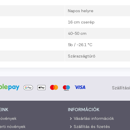
Napos helyre
16 cm cserép
40-50 cm
5b / -26.1 °C
Szárazságtűrő
Szállítás
EINK
INFORMÁCIÓK
növények
Vásárlási információk
kerti növények
Szállítás és fizetés