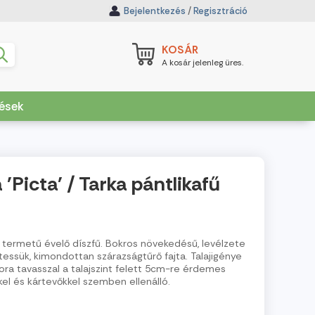
Bejelentkezés
/
Regisztráció
KOSÁR
A kosár jelenleg üres.
dések
'Picta' / Tarka pántlikafű
 termetű évelő díszfű. Bokros növekedésű, levélzete
essük, kimondottan szárazságtűrő fajta. Talajigénye
Kora tavasszal a talajszint felett 5cm-re érdemes
kel és kártevőkkel szemben ellenálló.