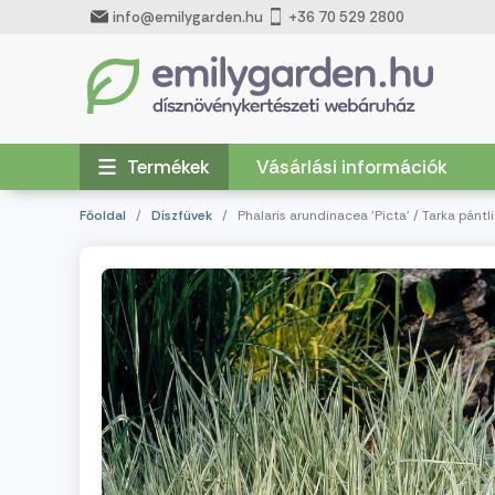
info@emilygarden.hu
+36 70 529 2800
Termékek
Vásárlási információk
Főoldal
/
Díszfüvek
/ Phalaris arundinacea 'Picta' / Tarka pántl