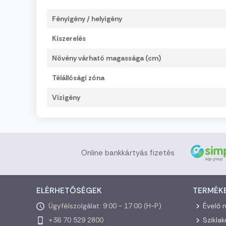
Fényigény / helyigény
Kiszerelés
Növény várható magassága (cm)
Télállósági zóna
Vízigény
Online bankkártyás fizetés
ELÉRHETŐSÉGEK
TERMÉK
Ügyfélszolgálat: 9:00 - 17:00 (H-P)
Évelő 
+36 70 529 2800
Szikla