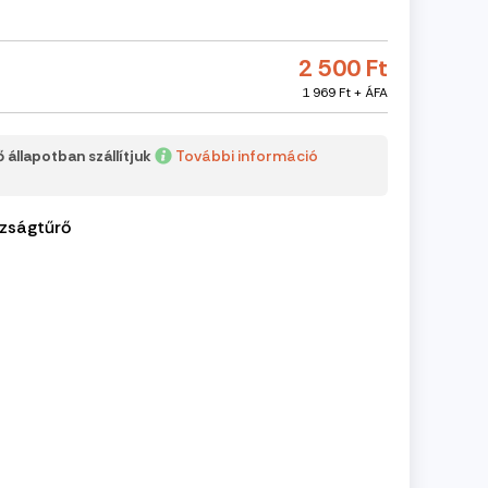
2 500 Ft
1 969 Ft + ÁFA
 állapotban szállítjuk
További információ
zságtűrő