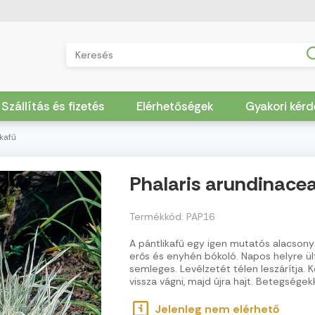
Szállítás és fizetés
Elérhetőségek
Gyakori kér
ikafű
Phalaris arundinacea 
Termékkód: PAP16
A pántlikafű egy igen mutatós alacsony
erős és enyhén bókoló. Napos helyre ült
semleges. Levélzetét télen leszárítja. 
vissza vágni, majd újra hajt. Betegségek
Jelenleg nem elérhető