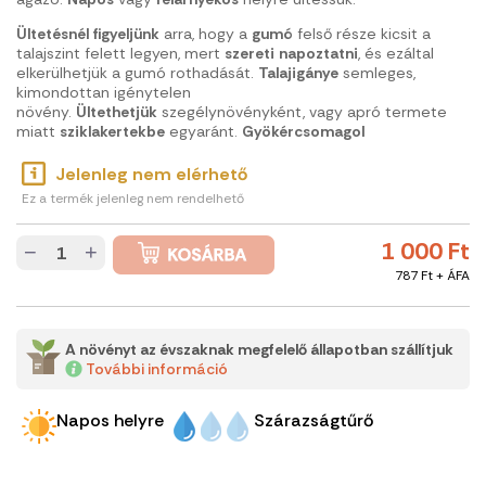
Ültetésnél
figyeljünk
arra, hogy a
gumó
felső része kicsit a
talajszint felett legyen, mert
szereti
napoztatni
, és ezáltal
elkerülhetjük a gumó rothadását.
Talajigánye
semleges,
kimondottan igénytelen
növény.
Ültethetjük
szegélynövényként, vagy apró termete
miatt
sziklakertekbe
egyaránt.
Gyökércsomagol
Jelenleg nem elérhető
Ez a termék jelenleg nem rendelhető
1 000 Ft
−
+
787 Ft + ÁFA
A növényt az évszaknak megfelelő állapotban szállítjuk
További információ
Napos helyre
Szárazságtűrő