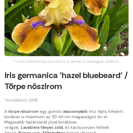
* A fent látható kép illusztráció. A termék a valóságban eltérhet.
Iris germanica 'hazel bluebeard' /
Törpe nőszirom
Termékkód: IGHB
A
törpe nőszirom
egy gumós
alacsonyabb
írisz fajta, kifejlett
korában is maximum az 30-40 cm magasságot éri el.
Magasabb fajtársainál jóval korábban
virágzik.
Levélzete
fényes
zöld
, és kardszerűen felfelé
ágazó.
Napos
vagy
félárnyékos
helyre ültessük.