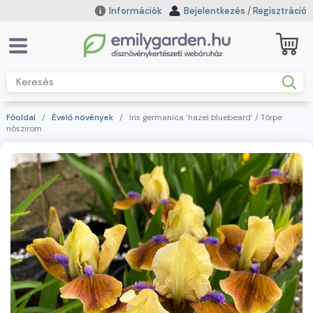
Információk
Bejelentkezés
/
Regisztráció
Főoldal
/
Évelő növények
/ Iris germanica 'hazel bluebeard' / Törpe
nőszirom