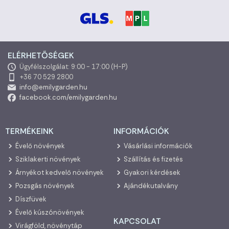
ELÉRHETŐSÉGEK
Ügyfélszolgálat: 9:00 - 17:00 (H-P)
+36 70 529 2800
info@emilygarden.hu
facebook.com/emilygarden.hu
TERMÉKEINK
INFORMÁCIÓK
Évelő növények
Vásárlási információk
Sziklakerti növények
Szállítás és fizetés
Árnyékot kedvelő növények
Gyakori kérdések
Pozsgás növények
Ajándékutalvány
Díszfüvek
Évelő kúszónövények
KAPCSOLAT
Virágföld, növénytáp