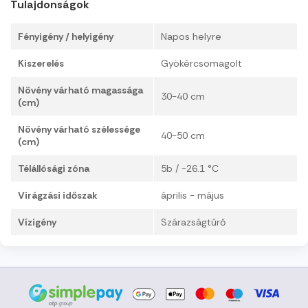
Tulajdonságok
Fényigény / helyigény
Napos helyre
Kiszerelés
Gyökércsomagolt
Növény várható magassága
30-40 cm
(cm)
Növény várható szélessége
40-50 cm
(cm)
Télállósági zóna
5b / -26.1 °C
Virágzási időszak
április - május
Vízigény
Szárazságtűrő