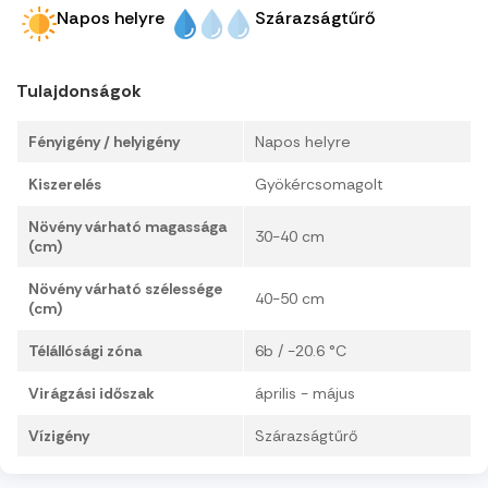
Napos helyre
Szárazságtűrő
Tulajdonságok
Fényigény / helyigény
Napos helyre
Kiszerelés
Gyökércsomagolt
Növény várható magassága
30-40 cm
(cm)
Növény várható szélessége
40-50 cm
(cm)
Télállósági zóna
6b / -20.6 °C
Virágzási időszak
április - május
Vízigény
Szárazságtűrő