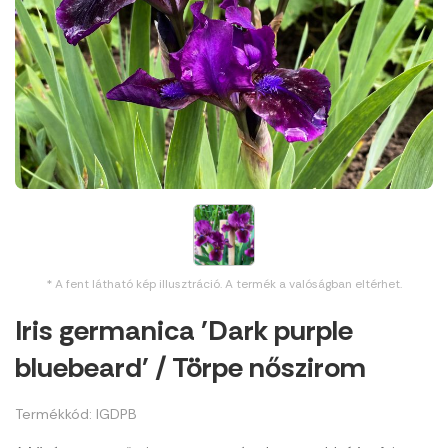
* A fent látható kép illusztráció. A termék a valóságban eltérhet.
Iris germanica 'Dark purple
bluebeard' / Törpe nőszirom
Termékkód: IGDPB