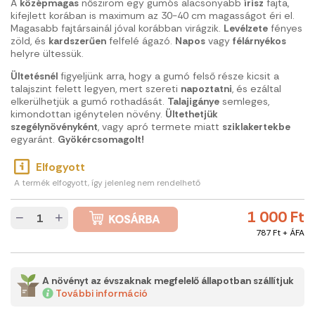
A
középmagas
nőszirom egy gumós alacsonyabb
írisz
fajta,
kifejlett korában is maximum az 30-40 cm magasságot éri el.
Magasabb fajtársainál jóval korábban virágzik.
Levélzete
fényes
zöld, és
kardszerűen
felfelé ágazó.
Napos
vagy
félárnyékos
helyre ültessük.
Ültetésnél
figyeljünk arra, hogy a gumó felső része kicsit a
talajszint felett legyen, mert szereti
napoztatni
, és ezáltal
elkerülhetjük a gumó rothadását.
Talajigánye
semleges,
kimondottan igénytelen növény.
Ültethetjük
szegélynövényként
, vagy apró termete miatt
sziklakertekbe
egyaránt.
Gyökércsomagolt!
Elfogyott
A termék elfogyott, így jelenleg nem rendelhető
1 000 Ft
−
+
787 Ft + ÁFA
A növényt az évszaknak megfelelő állapotban szállítjuk
További információ