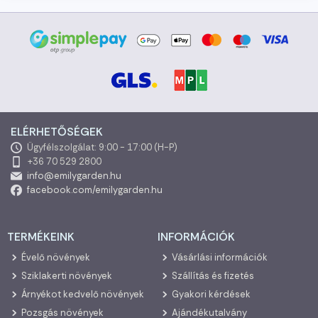
ELÉRHETŐSÉGEK
Ügyfélszolgálat: 9:00 - 17:00 (H-P)
+36 70 529 2800
info@emilygarden.hu
facebook.com/emilygarden.hu
TERMÉKEINK
INFORMÁCIÓK
Évelő növények
Vásárlási információk
Sziklakerti növények
Szállítás és fizetés
Árnyékot kedvelő növények
Gyakori kérdések
Pozsgás növények
Ajándékutalvány