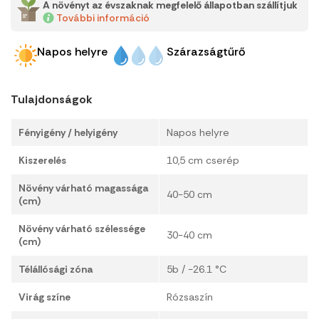
A növényt az évszaknak megfelelő állapotban szállítjuk
További információ
Napos helyre
Szárazságtűrő
Tulajdonságok
Fényigény / helyigény
Napos helyre
Kiszerelés
10,5 cm cserép
Növény várható magassága
40-50 cm
(cm)
Növény várható szélessége
30-40 cm
(cm)
Télállósági zóna
5b / -26.1 °C
Virág színe
Rózsaszín