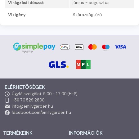
Virágzási időszak
június - augusztus
Vízigény
Szárazságtűrő
ELÉRHETŐSÉGEK
Ügyfélszolgálat: 9:00 - 17:00 (H-P)
+36 70 529 2800
info@emilygarden.hu
facebook.com/emilygarden.hu
TERMÉKEINK
INFORMÁCIÓK