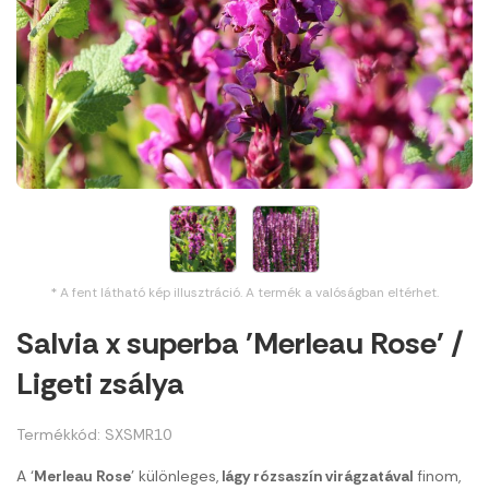
* A fent látható kép illusztráció. A termék a valóságban eltérhet.
Salvia x superba 'Merleau Rose' /
Ligeti zsálya
Termékkód: SXSMR10
A ‘
Merleau
Rose
’ különleges,
lágy rózsaszín virágzatával
finom,