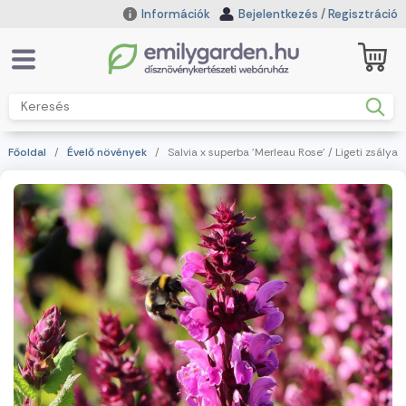
Információk
Bejelentkezés
/
Regisztráció
Főoldal
/
Évelő növények
/ Salvia x superba 'Merleau Rose' / Ligeti zsálya