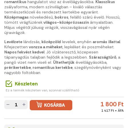
romantikus
hangulatot visz az évelőágyásokba.
Klasszikus
zsályaforma, modern színvilágban – kiváló választás
természetközeli és rendezett kertekbe egyaránt.
Középmagas
növekedésű,
bokros
, felálló szárú évelő. Hosszú,
tömött virágfüzérek
világos–középrózsaszín
árnyalatban.
Május végétől júliusig virágzik, visszavágással nyár végén
újravirágzik.
Levélzete
lándzsás,
középzöld
levelek, enyhén
aromás
illattal
.
Kifejezetten
vonzza a méheket
, lepkéket és poszméheket.
Napos fekvést kedvel
. Jó vízáteresztő, közepesen
tápanyagdús talajban fejlődik a legszebben.
Szárazságtűrő
, a
pangó vizet nem viseli el.
Ültethetjük
évelőágyásokba,
prérikertekbe
,
romantikus kertekbe
, szegélynövényként vagy
nagyobb foltokban.
Készleten
Ez a termék készleten van, azonnal szállítható
1 800 Ft
−
+
1 417 Ft + ÁFA