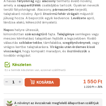
A havasi
fátyolvirág
egy
alacsony
termetű évelő növény,
amely a
szappanfűfélék
családjába tartozik. Gyakran nevezik
terülő fátyolvirágnak. Alacsony,
párnaszerűen
terjedő,
talajtakaró növény. Apró
ötszirmú fehér virágait
májustól
júliusig hozza. A beporzók egyik kedvence.
Levélzete
apró,
lándzsa alakú, kékeszöld árnyalatú.
Napos
helyre ültessük,
kimondottan
szárazságtűrő
fajta.
Talajigénye
semleges vagy
meszes kémhatású talajokban fejlődik a legszebben. Kiváló
választás
sziklakertekbe
, támfalakba,
szegélynövénynek
, vagy
virágos kertbe talajtakarásra.
Virágzás után érdemes kissé
visszavágni
, hogy kompakt maradjon, és
ösztönözzük
a
további virágzást.
Készleten
Ez a termék készleten van, azonnal szállítható
1 550 Ft
−
+
1 220 Ft + ÁFA
A növényt az évszaknak megfelelő állapotban szállítjuk