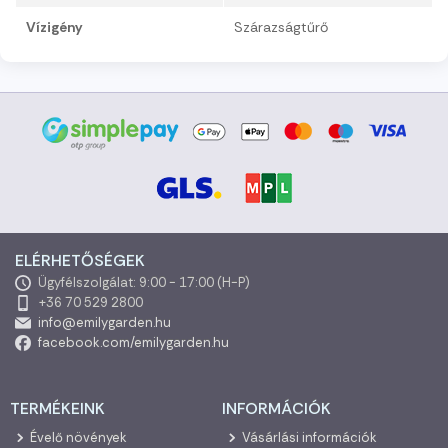
Vízigény
Szárazságtűrő
ELÉRHETŐSÉGEK
Ügyfélszolgálat: 9:00 - 17:00 (H-P)
+36 70 529 2800
info@emilygarden.hu
facebook.com/emilygarden.hu
TERMÉKEINK
INFORMÁCIÓK
Évelő növények
Vásárlási információk