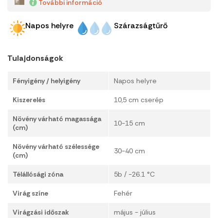
További információ
Napos helyre
Szárazságtűrő
Tulajdonságok
Fényigény / helyigény
Napos helyre
Kiszerelés
10,5 cm cserép
Növény várható magassága
10-15 cm
(cm)
Növény várható szélessége
30-40 cm
(cm)
Télállósági zóna
5b / -26.1 °C
Virág színe
Fehér
Virágzási időszak
május - július