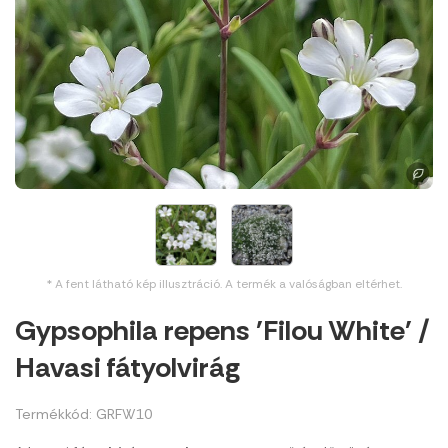
* A fent látható kép illusztráció. A termék a valóságban eltérhet.
Gypsophila repens 'Filou White' /
Havasi fátyolvirág
Termékkód: GRFW10