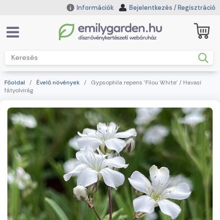
Információk
Bejelentkezés
/
Regisztráció
Főoldal
/
Évelő növények
/ Gypsophila repens 'Filou White' / Havasi
fátyolvirág