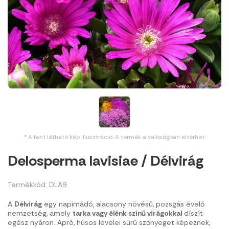
* A fent látható kép illusztráció. A termék a valóságban eltérhet.
Delosperma lavisiae / Délvirág
Termékkód: DLA9
A
Délvirág
egy napimádó, alacsony növésű, pozsgás évelő
nemzetség, amely
tarka vagy élénk színű virágokkal
díszít
egész nyáron. Apró, húsos levelei sűrű szőnyeget képeznek,