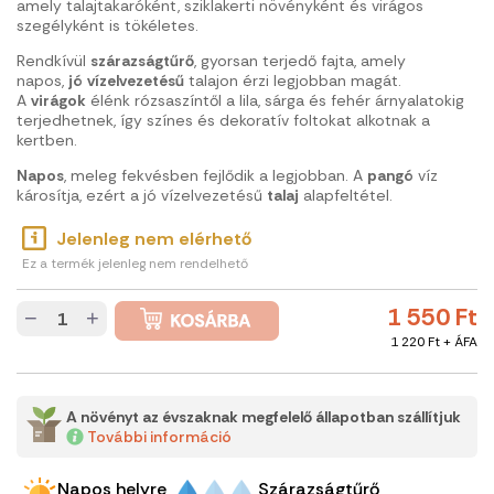
amely talajtakaróként, sziklakerti növényként és virágos
szegélyként is tökéletes.
Rendkívül
szárazságtűrő
, gyorsan terjedő fajta, amely
napos,
jó
vízelvezetésű
talajon érzi legjobban magát.
A
virágok
élénk rózsaszíntől a lila, sárga és fehér árnyalatokig
terjedhetnek, így színes és dekoratív foltokat alkotnak a
kertben.
Napos
, meleg fekvésben fejlődik a legjobban. A
pangó
víz
károsítja, ezért a jó vízelvezetésű
talaj
alapfeltétel.
Jelenleg nem elérhető
Ez a termék jelenleg nem rendelhető
1 550 Ft
−
+
1 220 Ft + ÁFA
A növényt az évszaknak megfelelő állapotban szállítjuk
További információ
Napos helyre
Szárazságtűrő