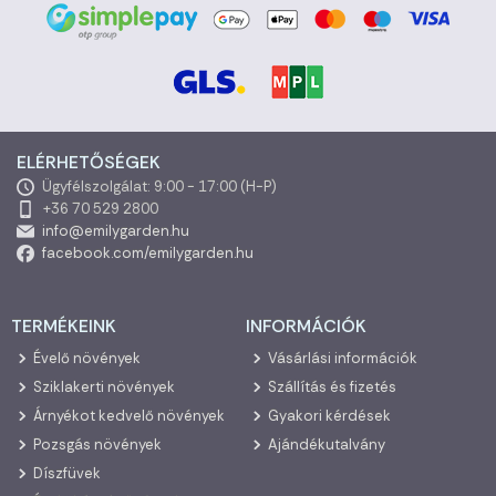
ELÉRHETŐSÉGEK
Ügyfélszolgálat: 9:00 - 17:00 (H-P)
+36 70 529 2800
info@emilygarden.hu
facebook.com/emilygarden.hu
TERMÉKEINK
INFORMÁCIÓK
Évelő növények
Vásárlási információk
Sziklakerti növények
Szállítás és fizetés
Árnyékot kedvelő növények
Gyakori kérdések
Pozsgás növények
Ajándékutalvány
Díszfüvek