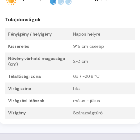
Tulajdonságok
Fényigény / helyigény
Napos helyre
Kiszerelés
9*9 cm cserép
Növény várható magassága
2-3 cm
(cm)
Télállósági zóna
6b / -20.6 °C
Virág színe
Lila
Virágzási időszak
május - július
Vízigény
Szárazságtűrő