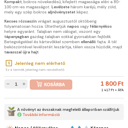
Kompakt
, bokros növekedésű, kifejlett magassága eléri a 80-
100 cm-es magasságot.
Levélzete
három karéjú, mély zöld,
mely egy szép bokros
aljnövényzetet
képez.
Kecses
rózsaszín
virágait augusztustól októberig
folyamatosan hozza. Ültethetjük
napos
vagy
félárnyékos
helyre egyaránt. Talajban nem válogat, viszont egy
tápanyagban
gazdag talajban sokkal gyorsabban fejlődik.
Betegségekkel és kártevőkkel szemben
ellenálló
fajta. A tél
beköszöntével levélzetét leszárítja, télen vissza húzódik, majd
tavasszal
újra
hajt
.
Jelenleg nem elérhető
Ez a termék jelenleg nem rendelhető
1 800 Ft
−
+
1 417 Ft + ÁFA
A növényt az évszaknak megfelelő állapotban szállítjuk
További információ