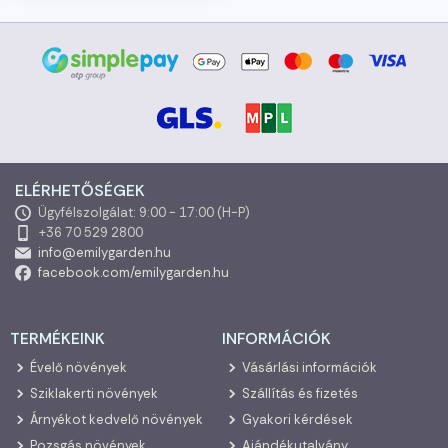
ELÉRHETŐSÉGEK
Ügyfélszolgálat: 9:00 - 17:00 (H-P)
+36 70 529 2800
info@emilygarden.hu
facebook.com/emilygarden.hu
TERMÉKEINK
INFORMÁCIÓK
Évelő növények
Vásárlási információk
Sziklakerti növények
Szállítás és fizetés
Árnyékot kedvelő növények
Gyakori kérdések
Pozsgás növények
Ajándékutalvány