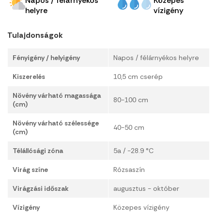
Napos / félárnyékos
Közepes
helyre
vízigény
Tulajdonságok
Fényigény / helyigény
Napos / félárnyékos helyre
Kiszerelés
10,5 cm cserép
Növény várható magassága
80-100 cm
(cm)
Növény várható szélessége
40-50 cm
(cm)
Télállósági zóna
5a / -28.9 °C
Virág színe
Rózsaszín
Virágzási időszak
augusztus - október
Vízigény
Közepes vízigény