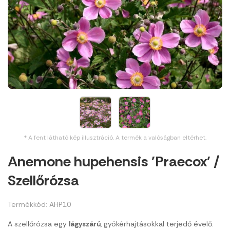
* A fent látható kép illusztráció. A termék a valóságban eltérhet.
Anemone hupehensis 'Praecox' /
Szellőrózsa
Termékkód: AHP10
A szellőrózsa egy
lágyszárú
, gyökérhajtásokkal terjedő évelő.