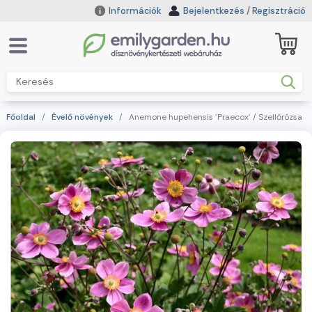
Információk
Bejelentkezés
/
Regisztráció
Főoldal
/
Évelő növények
/ Anemone hupehensis 'Praecox' / Szellőrózsa