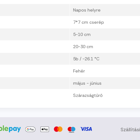
Napos helyre
7*7 cm cserép
5-10 cm
20-30 cm
5b / -26.1 °C
Fehér
május - június
Szárazságtűrő
Szállítás