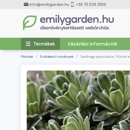
info@emilygarden.hu
+36 70 529 2800
Termékek
Vásárlási információk
Főoldal
/
Sziklakerti növények
/ Saxifraga paniculata / Fürtös k