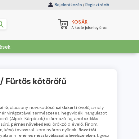
Bejelentkezés
/
Regisztráció
KOSÁR
A kosár jelenleg üres.
dések
 / Fürtös kőtörőfű
bíró
, alacsony növekedésű
sziklakerti
évelő, amely
ehér virágzatával természetes, hegyvidéki hangulatot
eiről (Alpok, Kárpátok) származó faj, ahol
sziklás
 sűrű,
párnás növekedésű
, örökzöld évelő. Finom,
, késő tavasszal–kora nyáron nyílnak.
Rozettát
gyakrann
fehéres mészkiválással a levélszéleken
. Egész