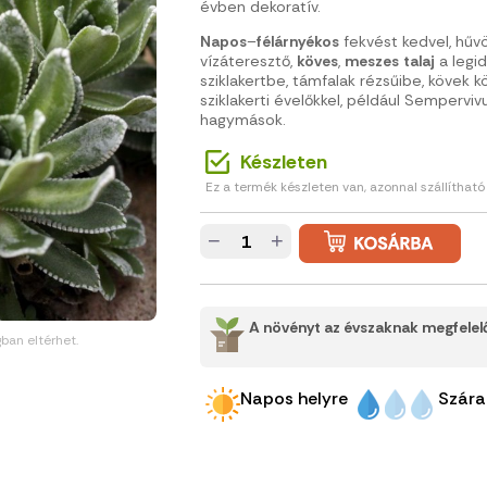
évben dekoratív.
Napos
–
félárnyékos
fekvést kedvel, hűvö
vízáteresztő,
köves
,
meszes
talaj
a legid
sziklakertbe, támfalak rézsűibe, kövek 
sziklakerti évelőkkel, például Sempervi
hagymások.
Készleten
Ez a termék készleten van, azonnal szállítható
−
+
A növényt az évszaknak megfelelő
gban eltérhet.
Napos helyre
Szára