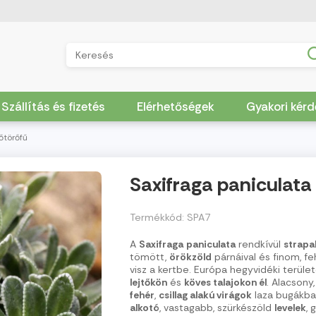
Szállítás és fizetés
Elérhetőségek
Gyakori kér
őtörőfű
Saxifraga paniculata
Termékkód: SPA7
A
Saxifraga
paniculata
rendkívül
strapa
tömött,
örökzöld
párnáival és finom, f
visz a kertbe. Európa hegyvidéki terület
lejtőkön
és
köves talajokon él
. Alacsony,
fehér
,
csillag alakú virágok
laza bugákban
alkotó
, vastagabb, szürkészöld
levelek
, 