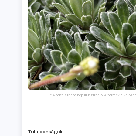
* A fent látható kép illusztráció. A termék a valósá
Tulajdonságok