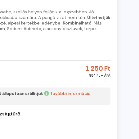
sebb, szellős helyen fejlődik a legszebben. Jó
eálisabb számára. A pangó vizet nem tűri.
Ültethetjük
közé, alpesi kertekbe, edénybe.
Kombinálható
: Más
vum, Sedum, Aubrieta, alacsony díszfüvek, törpe
1 250 Ft
984 Ft + ÁFA
 állapotban szállítjuk
További információ
zságtűrő