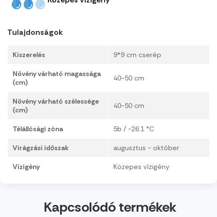
Tulajdonságok
Kiszerelés
9*9 cm cserép
Növény várható magassága
40-50 cm
(cm)
Növény várható szélessége
40-50 cm
(cm)
Télállósági zóna
5b / -26.1 °C
Virágzási időszak
augusztus - október
Vízigény
Közepes vízigény
Kapcsolódó termékek