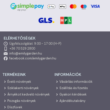
ELÉRHETŐSÉGEK
Ügyfélszolgálat: 9:00 - 17:00 (H-P)
+36 70 529 2800
info@emilygarden.hu
facebook.com/emilygarden.hu
TERMÉKEINK
INFORMÁCIÓK
Évelő növények
Vásárlási információk
Sziklakerti növények
Szállítás és fizetés
Árnyékot kedvelő növények
Gyakori kérdések
Pozsgás növények
Ajándékutalvány
Díszfüvek