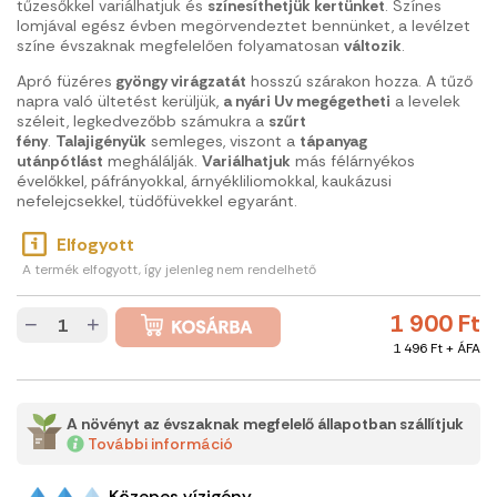
tűzesőkkel variálhatjuk és
színesíthetjük kertünket
. Színes
lomjával egész évben megörvendeztet bennünket, a levélzet
színe évszaknak megfelelően folyamatosan
változik
.
Apró füzéres
gyöngy virágzatát
hosszú szárakon hozza. A tűző
napra való ültetést kerüljük,
a nyári Uv megégetheti
a levelek
széleit, legkedvezőbb számukra a
szűrt
fény
.
Talajigényük
semleges, viszont a
tápanyag
utánpótlást
meghálálják.
Variálhatjuk
más félárnyékos
évelőkkel, páfrányokkal, árnyékliliomokkal, kaukázusi
nefelejcsekkel, tüdőfüvekkel egyaránt.
Elfogyott
A termék elfogyott, így jelenleg nem rendelhető
1 900 Ft
−
+
1 496 Ft + ÁFA
A növényt az évszaknak megfelelő állapotban szállítjuk
További információ
Közepes vízigény