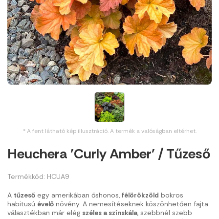
* A fent látható kép illusztráció. A termék a valóságban eltérhet.
Heuchera 'Curly Amber' / Tűzeső
Termékkód: HCUA9
A
tűzeső
egy amerikában őshonos,
félörökzöld
bokros
habitusú
évelő
növény. A nemesítéseknek köszönhetően fajta
választékban már elég
széles a színskála
, szebbnél szebb