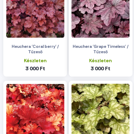
Heuchera 'Coral berry' /
Heuchera 'Grape Timeless' /
Tűzeső
Tűzeső
Készleten
Készleten
3 000 Ft
3 000 Ft