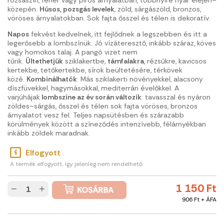
közepén.
Húsos, pozsgás levelek
, zöld, sárgászöld, bronzos,
vöröses árnyalatokban. Sok fajta ősszel és télen is dekoratív.
Napos
fekvést kedvelnek, itt fejlődnek a legszebben és itt a
legerősebb a lombszínük. Jó vízáteresztő, inkább száraz, köves
vagy homokos talaj. A pangó vizet nem
tűrik.
Ültethetjük
sziklakertbe,
támfalakra
, rézsűkre, kavicsos
kertekbe, tetőkertekbe, sírok beültetésére, térkövek
közé.
Kombinálhatók
: Más sziklakerti növényekkel, alacsony
díszfüvekkel, hagymásokkal, mediterrán évelőkkel. A
varjúhájak
lombszíne az év során változik
: tavasszal és nyáron
zöldes–sárgás, ősszel és télen sok fajta vöröses, bronzos
árnyalatot vesz fel. Teljes napsütésben és szárazabb
körülmények között a színeződés intenzívebb, félárnyékban
inkább zöldek maradnak.
Elfogyott
A termék elfogyott, így jelenleg nem rendelhető
1 150 Ft
−
+
906 Ft + ÁFA