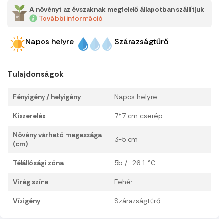
A növényt az évszaknak megfelelő állapotban szállítjuk
További információ
Napos helyre
Szárazságtűrő
Tulajdonságok
Fényigény / helyigény
Napos helyre
Kiszerelés
7*7 cm cserép
Növény várható magassága
3-5 cm
(cm)
Télállósági zóna
5b / -26.1 °C
Virág színe
Fehér
Vízigény
Szárazságtűrő