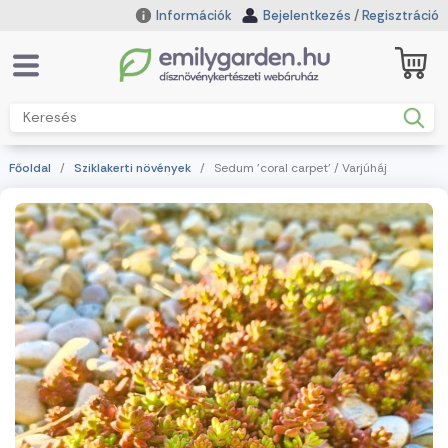
Információk
Bejelentkezés
/
Regisztráció
Főoldal
/
Sziklakerti növények
/ Sedum 'coral carpet' / Varjúháj