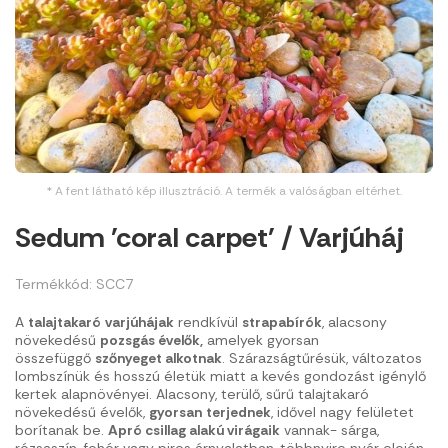
* A fent látható kép illusztráció. A termék a valóságban eltérhet.
Sedum 'coral carpet' / Varjúháj
Termékkód: SCC7
A
talajtakaró
varjúhájak
rendkívül
strapabírók
, alacsony
növekedésű
pozsgás évelők,
amelyek gyorsan
összefüggő
szőnyeget alkotnak
. Szárazságtűrésük, változatos
lombszínük és hosszú életük miatt a kevés gondozást igénylő
kertek alapnövényei. Alacsony, terülő, sűrű talajtakaró
növekedésű évelők,
gyorsan
terjednek
, idővel nagy felületet
borítanak be.
Apró csillag alakú virágaik
vannak- sárga,
rózsaszín, fehér vagy piros árnyalatban, többnyire nyár elején–