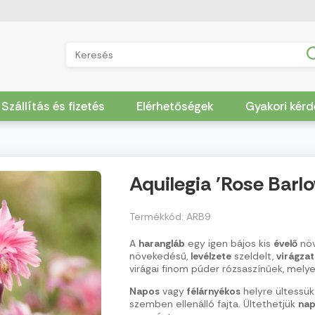
Szállítás és fizetés
Elérhetőségek
Gyakori kér
Aquilegia 'Rose Barl
Termékkód: ARB9
A
harangláb
egy igen bájos kis
évelő
nö
növekedésű,
levélzete
szeldelt,
virágza
virágai finom púder rózsaszínűek, mely
Napos
vagy
félárnyékos
helyre ültessük
szemben ellenálló fajta. Ültethetjük
na