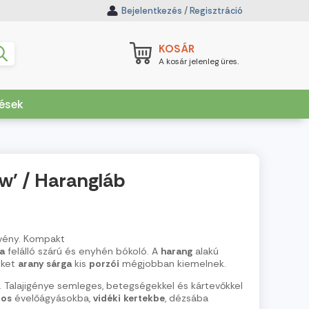
Bejelentkezés
/
Regisztráció
KOSÁR
A kosár jelenleg üres.
dések
ow' / Harangláb
vény. Kompakt
ta
felálló szárú és enyhén bókoló. A
harang
alakú
eket
arany
sárga
kis
porzói
mégjobban kiemelnek.
. Talajigénye semleges, betegségekkel és kártevőkkel
pos
évelőágyásokba,
vidéki
kertekbe
, dézsába