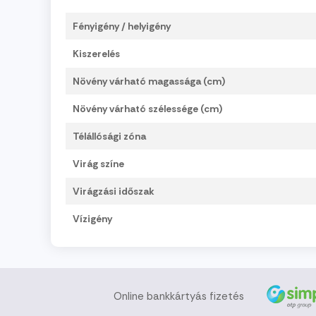
Fényigény / helyigény
Kiszerelés
Növény várható magassága (cm)
Növény várható szélessége (cm)
Télállósági zóna
Virág színe
Virágzási időszak
Vízigény
Online bankkártyás fizetés