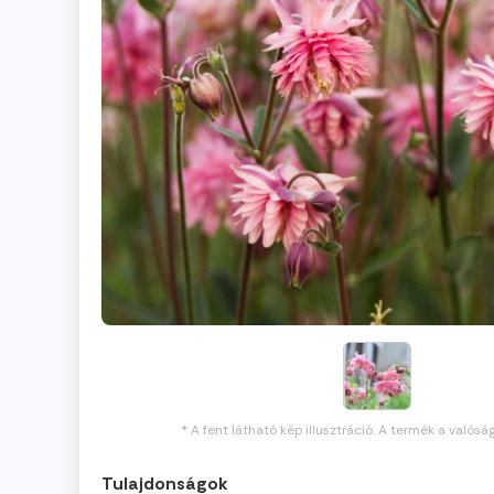
* A fent látható kép illusztráció. A termék a valósá
Tulajdonságok