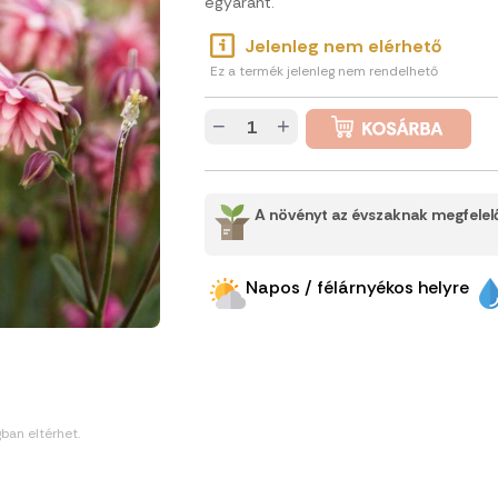
egyaránt.
Jelenleg nem elérhető
Ez a termék jelenleg nem rendelhető
−
+
A növényt az évszaknak megfelelő
Napos / félárnyékos helyre
gban eltérhet.