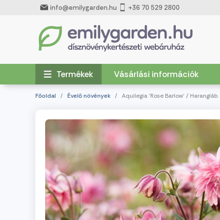
info@emilygarden.hu
+36 70 529 2800
Termékek
Vásárlási információk
Főoldal
/
Évelő növények
/ Aquilegia 'Rose Barlow' / Harangláb