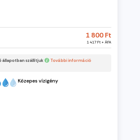
1 800 Ft
1 417 Ft + ÁFA
 állapotban szállítjuk
További információ
Közepes vízigény