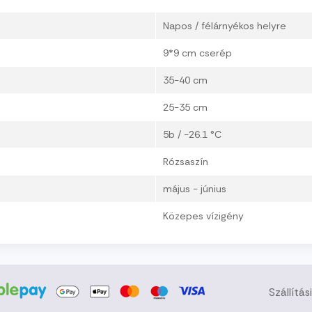
Napos / félárnyékos helyre
9*9 cm cserép
35-40 cm
25-35 cm
5b / -26.1 °C
Rózsaszín
május - június
Közepes vízigény
Szállítás