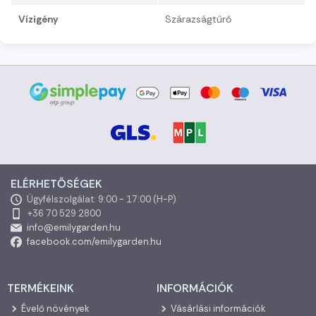
Vízigény
Szárazságtűrő
ELÉRHETŐSÉGEK
Ügyfélszolgálat: 9:00 - 17:00 (H-P)
+36 70 529 2800
info@emilygarden.hu
facebook.com/emilygarden.hu
TERMÉKEINK
INFORMÁCIÓK
Évelő növények
Vásárlási információk