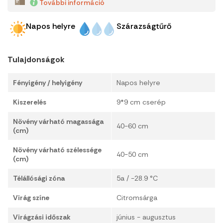
További információ
Napos helyre
Szárazságtűrő
Tulajdonságok
Fényigény / helyigény
Napos helyre
Kiszerelés
9*9 cm cserép
Növény várható magassága
40-60 cm
(cm)
Növény várható szélessége
40-50 cm
(cm)
Télállósági zóna
5a / -28.9 °C
Virág színe
Citromsárga
Virágzási időszak
június - augusztus