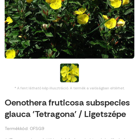
* A fent látható kép illusztráció. A termék a valóságban eltérhet.
Oenothera fruticosa subspecies
glauca 'Tetragona' / Ligetszépe
Termékkód: OFSG9