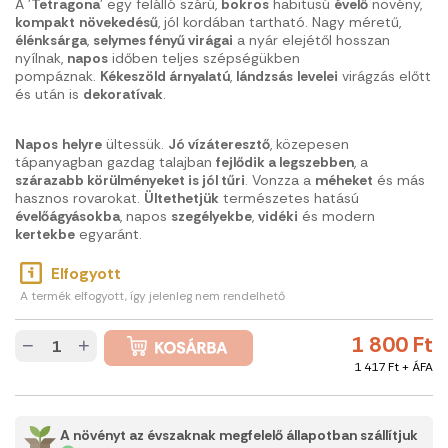
A '
Tetragona
' egy felálló szárú,
bokros
habitusú
évelő
növény,
kompakt
növekedésű
, jól kordában tartható. Nagy méretű,
élénksárga
,
selymes fényű virágai
a nyár elejétől hosszan
nyílnak,
napos
időben teljes szépségükben
pompáznak.
Kékeszöld árnyalatú
,
lándzsás
levelei
virágzás előtt
és után is
dekoratívak
.
Napos
helyre
ültessük.
Jó vízáteresztő
, közepesen
tápanyagban gazdag talajban
fejlődik a legszebben
, a
szárazabb körülményeket is jól tűri
. Vonzza a
méheket
és más
hasznos rovarokat.
Ültethetjük
természetes hatású
évelőágyásokba
, napos
szegélyekbe
,
vidéki
és modern
kertekbe
egyaránt.
Elfogyott
A termék elfogyott, így jelenleg nem rendelhető
1 800 Ft
−
+
1 417 Ft + ÁFA
A növényt az évszaknak megfelelő állapotban szállítjuk