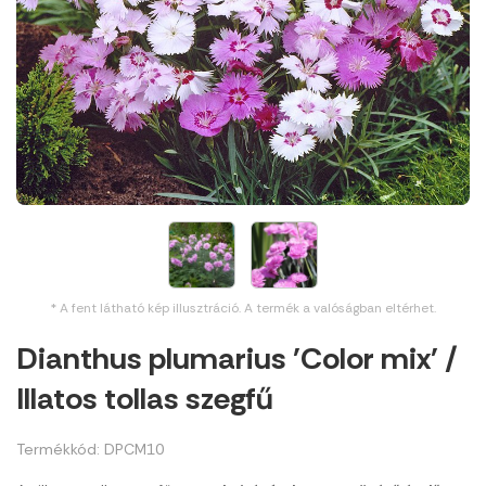
* A fent látható kép illusztráció. A termék a valóságban eltérhet.
Dianthus plumarius 'Color mix' /
Illatos tollas szegfű
Termékkód: DPCM10