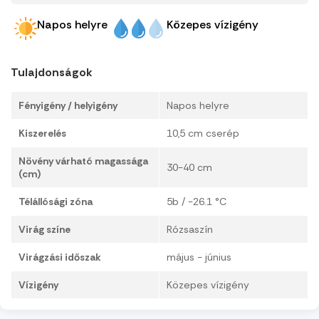
Napos helyre
Közepes vízigény
Tulajdonságok
Fényigény / helyigény
Napos helyre
Kiszerelés
10,5 cm cserép
Növény várható magassága
30-40 cm
(cm)
Télállósági zóna
5b / -26.1 °C
Virág színe
Rózsaszín
Virágzási időszak
május - június
Vízigény
Közepes vízigény