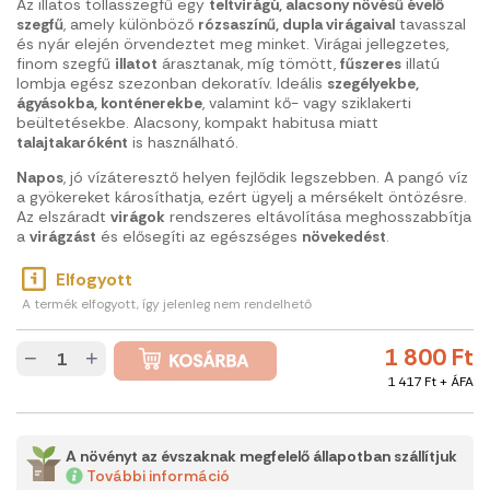
Az illatos tollasszegfű egy
teltvirágú, alacsony növésű évelő
szegfű
, amely különböző
rózsaszínű, dupla virágaival
tavasszal
és nyár elején örvendeztet meg minket. Virágai jellegzetes,
finom szegfű
illatot
árasztanak, míg tömött,
fűszeres
illatú
lombja egész szezonban dekoratív. Ideális
szegélyekbe,
ágyásokba, konténerekbe
, valamint kő- vagy sziklakerti
beültetésekbe. Alacsony, kompakt habitusa miatt
talajtakaróként
is használható.
Napos
, jó vízáteresztő helyen fejlődik legszebben. A pangó víz
a gyökereket károsíthatja, ezért ügyelj a mérsékelt öntözésre.
Az elszáradt
virágok
rendszeres eltávolítása meghosszabbítja
a
virágzást
és elősegíti az egészséges
növekedést
.
Elfogyott
A termék elfogyott, így jelenleg nem rendelhető
1 800 Ft
−
+
1 417 Ft + ÁFA
A növényt az évszaknak megfelelő állapotban szállítjuk
További információ