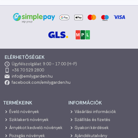
ELÉRHETŐSÉGEK
Ügyfélszolgálat: 9:00 - 17:00 (H-P)
+36 70 529 2800
info@emilygarden.hu
facebook.com/emilygarden.hu
TERMÉKEINK
INFORMÁCIÓK
Évelő növények
Vásárlási információk
Sziklakerti növények
Szállítás és fizetés
Árnyékot kedvelő növények
Gyakori kérdések
Pozsgás növények
Ajándékutalvány