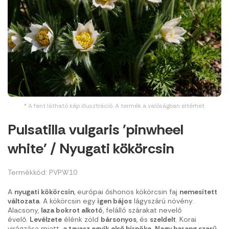
* A fent látható kép illusztráció. A termék a valóságban eltérhet.
Pulsatilla vulgaris 'pinwheel
white' / Nyugati kökörcsin
Termékkód: PVPW10
A
nyugati kökörcsin
, európai őshonos kökörcsin faj
nemesített
változata
. A kökörcsin egy
igen bájos
lágyszárú növény.
Alacsony,
laza bokrot alkotó
, felálló szárakat nevelő
évelő.
Levélzete
élénk zöld
bársonyos
, és
szeldelt
. Korai
virágzása miatt,
a tavasz egyik első hírnöke
.
Nagy harang szerű