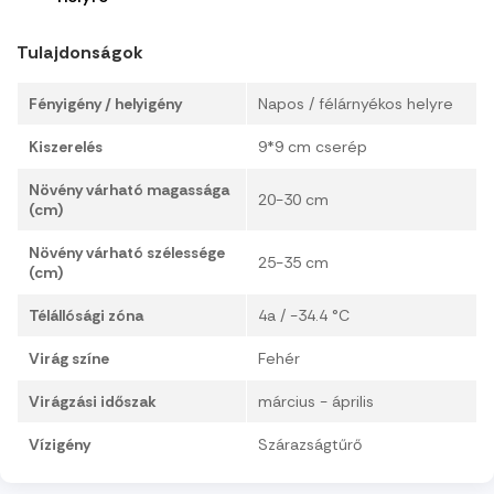
Tulajdonságok
Fényigény / helyigény
Napos / félárnyékos helyre
Kiszerelés
9*9 cm cserép
Növény várható magassága
20-30 cm
(cm)
Növény várható szélessége
25-35 cm
(cm)
Télállósági zóna
4a / -34.4 °C
Virág színe
Fehér
Virágzási időszak
március - április
Vízigény
Szárazságtűrő