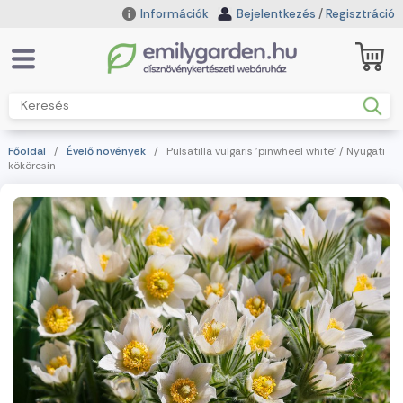
Információk
Bejelentkezés
/
Regisztráció
Főoldal
/
Évelő növények
/ Pulsatilla vulgaris 'pinwheel white' / Nyugati
kökörcsin