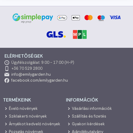
ELÉRHETŐSÉGEK
Ügyfélszolgálat: 9:00 - 17:00 (H-P)
+36 70 529 2800
info@emilygarden.hu
facebook.com/emilygarden.hu
TERMÉKEINK
INFORMÁCIÓK
Évelő növények
Vásárlási információk
Sziklakerti növények
Szállítás és fizetés
Árnyékot kedvelő növények
Gyakori kérdések
Pozsgás növények
Ajándékutalvány