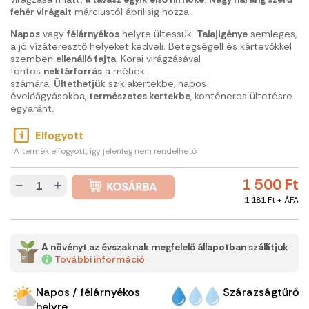
fehér virágait
márciustól áprilisig hozza.
Napos
vagy
félárnyékos
helyre ültessük.
Talajigénye
semleges,
a jó vízáteresztő helyeket kedveli. Betegségell és kártevőkkel
szemben
ellenálló fajta
. Korai virágzásával
fontos
nektárforrás
a méhek
számára.
Ültethetjük
sziklakertekbe, napos
évelőágyásokba,
természetes kertekbe
, konténeres ültetésre
egyaránt.
Elfogyott
A termék elfogyott, így jelenleg nem rendelhető
1 500 Ft
−
+
1 181 Ft + ÁFA
A növényt az évszaknak megfelelő állapotban szállítjuk
További információ
Napos / félárnyékos
Szárazságtűrő
helyre