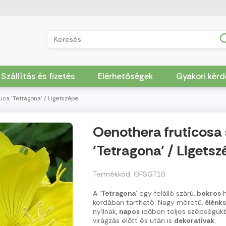
Szállítás és fizetés
Elérhetőségek
Gyakori kér
ca 'Tetragona' / Ligetszépe
Oenothera fruticosa
'Tetragona' / Ligetsz
Termékkód: OFSGT10
A '
Tetragona
' egy felálló szárú,
bokros
h
kordában tartható. Nagy méretű,
élénk
nyílnak,
napos
időben teljes szépségü
virágzás előtt és után is
dekoratívak
.