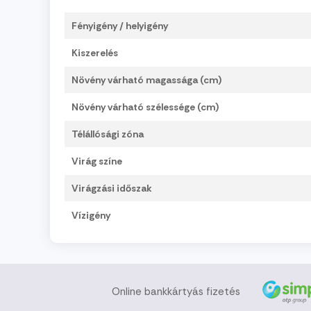
Fényigény / helyigény
Kiszerelés
Növény várható magassága (cm)
Növény várható szélessége (cm)
Télállósági zóna
Virág színe
Virágzási időszak
Vízigény
Online bankkártyás fizetés