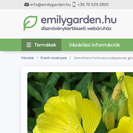
info@emilygarden.hu
+36 70 529 2800
Termékek
Vásárlási információk
Főoldal
/
Évelő növények
/ Oenothera fruticosa subspecies glau