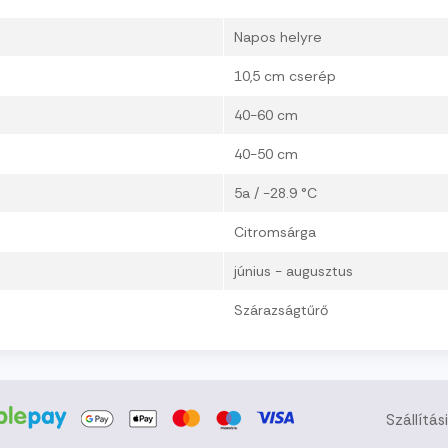
Napos helyre
10,5 cm cserép
40-60 cm
40-50 cm
5a / -28.9 °C
Citromsárga
június - augusztus
Szárazságtűrő
Szállítás