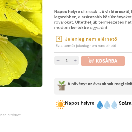
Napos
helyre
ültessük.
Jó vízáteresztő
,
legszebben
, a
szárazabb körülményeket is
rovarokat.
Ültethetjük
természetes ha
modern
kertekbe
egyaránt.
Jelenleg nem elérhető
Ez a termék jelenleg nem rendelhető
−
+
A növényt az évszaknak megfelelő
Napos helyre
Szára
gban eltérhet.