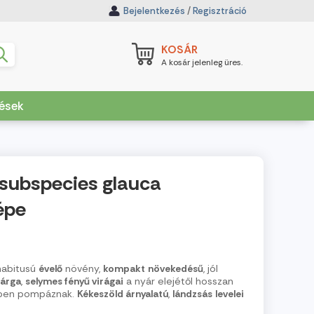
Bejelentkezés
/
Regisztráció
KOSÁR
A kosár jelenleg üres.
dések
 subspecies glauca
épe
abitusú
évelő
növény,
kompakt
növekedésű
, jól
sárga
,
selymes fényű virágai
a nyár elejétől hosszan
kben pompáznak.
Kékeszöld árnyalatú
,
lándzsás
levelei