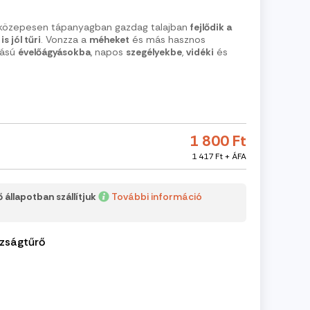
 közepesen tápanyagban gazdag talajban
fejlődik a
 jól tűri
. Vonzza a
méheket
és más hasznos
tású
évelőágyásokba
, napos
szegélyekbe
,
vidéki
és
1 800 Ft
1 417 Ft + ÁFA
 állapotban szállítjuk
További információ
zságtűrő