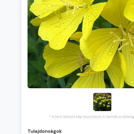
* A fent látható kép illusztráció. A termék a valósá
Tulajdonságok