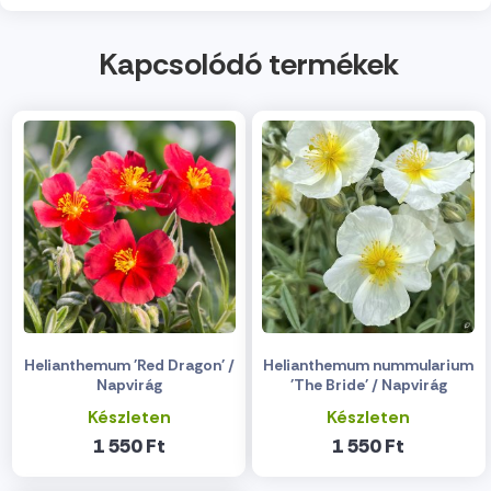
Kapcsolódó termékek
Helianthemum 'Red Dragon' /
Helianthemum nummularium
Napvirág
'The Bride' / Napvirág
Készleten
Készleten
1 550 Ft
1 550 Ft