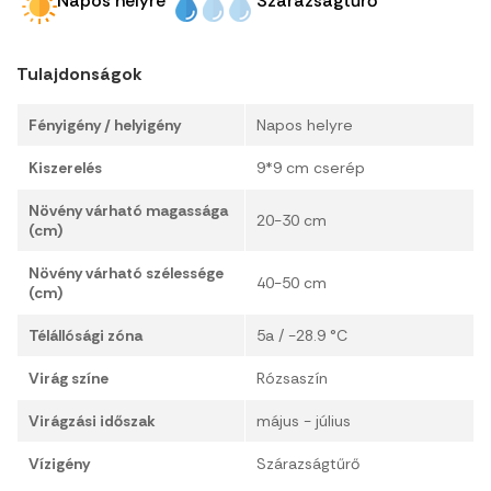
Napos helyre
Szárazságtűrő
Tulajdonságok
Fényigény / helyigény
Napos helyre
Kiszerelés
9*9 cm cserép
Növény várható magassága
20-30 cm
(cm)
Növény várható szélessége
40-50 cm
(cm)
Télállósági zóna
5a / -28.9 °C
Virág színe
Rózsaszín
Virágzási időszak
május - július
Vízigény
Szárazságtűrő