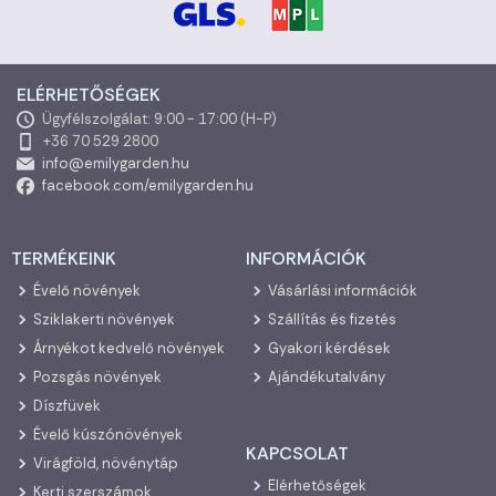
ELÉRHETŐSÉGEK
Ügyfélszolgálat: 9:00 - 17:00 (H-P)
+36 70 529 2800
info@emilygarden.hu
facebook.com/emilygarden.hu
TERMÉKEINK
INFORMÁCIÓK
Évelő növények
Vásárlási információk
Sziklakerti növények
Szállítás és fizetés
Árnyékot kedvelő növények
Gyakori kérdések
Pozsgás növények
Ajándékutalvány
Díszfüvek
Évelő kúszónövények
KAPCSOLAT
Virágföld, növénytáp
Elérhetőségek
Kerti szerszámok,