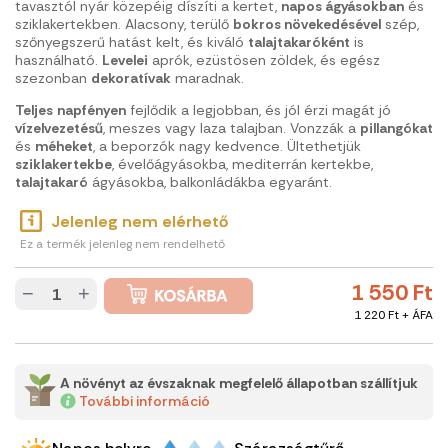
tavasztól nyár közepéig díszíti a kertet,
napos ágyásokban
és
sziklakertekben. Alacsony, terülő
bokros növekedésével
szép,
szőnyegszerű hatást kelt, és kiváló
talajtakaróként
is
használható.
Levelei
aprók, ezüstösen zöldek, és egész
szezonban
dekoratívak
maradnak.
Teljes
napfényen
fejlődik a legjobban, és jól érzi magát jó
vízelvezetésű
, meszes vagy laza talajban. Vonzzák a
pillangókat
és
méheket
, a beporzók nagy kedvence. Ültethetjük
sziklakertekbe
, évelőágyásokba, mediterrán kertekbe,
talajtakaró
ágyásokba, balkonládákba egyaránt.
Jelenleg nem elérhető
Ez a termék jelenleg nem rendelhető
1 550 Ft
−
+
1 220 Ft + ÁFA
A növényt az évszaknak megfelelő állapotban szállítjuk
További információ