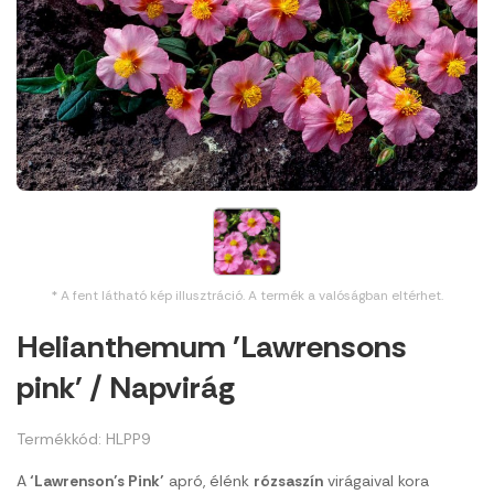
* A fent látható kép illusztráció. A termék a valóságban eltérhet.
Helianthemum 'Lawrensons
pink' / Napvirág
Termékkód: HLPP9
A
‘Lawrenson’s Pink’
apró, élénk
rózsaszín
virágaival kora