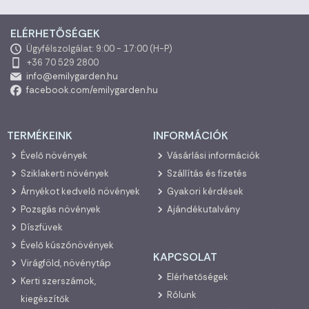
ELÉRHETŐSÉGEK
Ügyfélszolgálat: 9:00 - 17:00 (H-P)
+36 70 529 2800
info@emilygarden.hu
facebook.com/emilygarden.hu
TERMÉKEINK
INFORMÁCIÓK
Évelő növények
Vásárlási információk
Sziklakerti növények
Szállítás és fizetés
Árnyékot kedvelő növények
Gyakori kérdések
Pozsgás növények
Ajándékutalvány
Díszfüvek
Évelő kúszónövények
KAPCSOLAT
Virágföld, növénytáp
Elérhetőségek
Kerti szerszámok,
Rólunk
kiegészítők